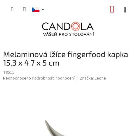
Přejít
NÁKUP
na
obsah
KOŠÍK
Melaminová lžíce fingerfood kapka
15,3 x 4,7 x 5 cm
T8511
Průměrné
Neohodnoceno
Podrobnosti hodnocení
Značka:
Leone
hodnocení
produktu
je
0,0
z
5
hvězdiček.