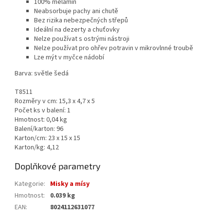
100% melamin
Neabsorbuje pachy ani chutě
Bez rizika nebezpečných střepů
Ideální na dezerty a chuťovky
Nelze používat s ostrými nástroji
Nelze používat pro ohřev potravin v mikrovlnné troubě
Lze mýt v myčce nádobí
Barva: světle šedá
T8511
Rozměry v cm: 15,3 x 4,7 x 5
Počet ks v balení: 1
Hmotnost: 0,04 kg
Balení/karton: 96
Karton/cm: 23 x 15 x 15
Karton/kg: 4,12
Doplňkové parametry
Kategorie
:
Misky a mísy
Hmotnost
:
0.039 kg
EAN
:
8024112631077