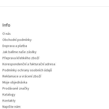
Z
á
p
a
Info
t
O nás
í
Obchodní podmínky
Doprava a platba
Jak balíme naše zásilky
Přeprava křehkého zboží
Korespondenční a fakturační adresa
Podmínky ochrany osobních údajů
Reklamace a vrácení zboží
Moje objednávka
Prodávané značky
Katalogy
Kontakty
Napište nám