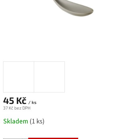
45 Kč
/ ks
37 Kč bez DPH
Měrná
Skladem
(1 ks)
cena: