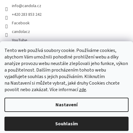
info
@
candola.cz
+420 283 853 242
Facebook
candolacz
YouTube
Tento web používá soubory cookie. Používáme cookies,
abychom Vám umožnili pohodlné prohlížení webu a díky
Přijímáme online platby
analýze provozu webu neustále zlepšovali jeho funkce, výkon
a použitelnost. Dalším procházením tohoto webu
vyjadřujete souhlas s jejich používáním. Kliknutím
na Nastavení si můžete vybrat, jaké druhy Cookies chcete
povolit nebo zakázat. Více informací
zde
.
Vytvořil Shoptet
Nastavení
Copyright 2026
GASTRO HOLDING CANDOLA, s. r. o.
. Všechna
Souhlasím
práva vyhrazena.
Upravit nastavení cookies