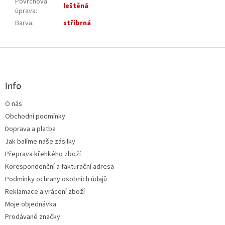
Povrchová
leštěná
úprava
:
Barva
:
stříbrná
Z
á
p
a
Info
t
O nás
í
Obchodní podmínky
Doprava a platba
Jak balíme naše zásilky
Přeprava křehkého zboží
Korespondenční a fakturační adresa
Podmínky ochrany osobních údajů
Reklamace a vrácení zboží
Moje objednávka
Prodávané značky