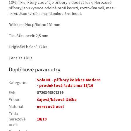
10% niklu, který zpevňuje příbory a dodává lesk. Nerezové
příbory jsou vysoce odolné proti korozi, roztokům solí, masu
i krvi. Jsou tvrdé a mají dlouhou životnost.
Délka celého příboru: 131 mm
Tloušťka oceli: 2,5 mm
Originální balení: 12 ks
Cena za 1 kus
Doplňkové parametry
Sola NL - příbory kolekce Modern
Kategorie
:
- produktová řada Lima 18/10
EAN
:
8720349507399
Příbor
:
čajová/kávová lžička
Materiál
:
nerezová ocel
Třída
nerezové
18/10
oceli
: