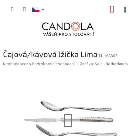
Přejít
NÁKUP
na
obsah
KOŠÍK
Čajová/kávová lžička Lima
11LIMA302
Průměrné
Neohodnoceno
Podrobnosti hodnocení
Značka:
Sola - Netherlands
hodnocení
produktu
je
0,0
z
5
hvězdiček.