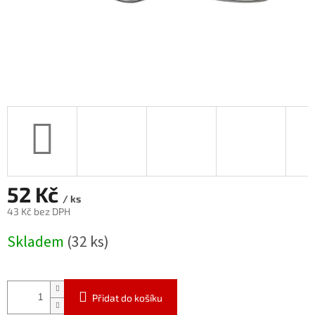
52 Kč
/ ks
43 Kč bez DPH
Měrná
Skladem
(32 ks)
cena:
Přidat do košíku