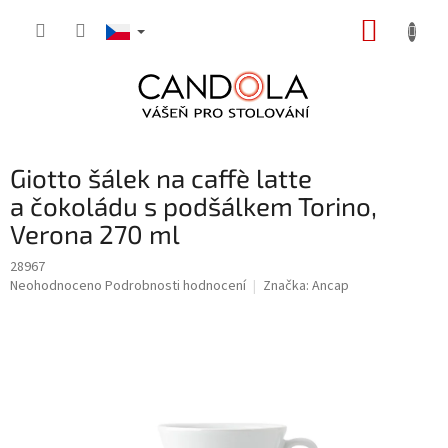
Přejít
NÁKUP
na
obsah
KOŠÍK
Giotto šálek na caffè latte
a čokoládu s podšálkem Torino,
Verona 270 ml
28967
Průměrné
Neohodnoceno
Podrobnosti hodnocení
Značka:
Ancap
hodnocení
produktu
je
0,0
z
5
hvězdiček.