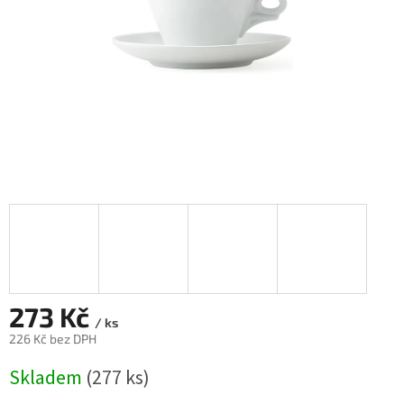
273 Kč
/ ks
226 Kč bez DPH
Měrná
Skladem
(277 ks)
cena: