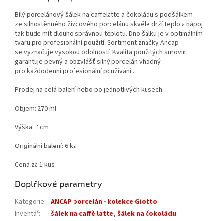
Bílý porcelánový šálek na caffelatte a čokoládu s podšálkem
ze silnostěnného živcového porcelánu skvěle drží teplo a nápoj
tak bude mít dlouho správnou teplotu. Dno šálku je v optimálním
tvaru pro profesionální použití. Sortiment značky Ancap
se vyznačuje vysokou odolností. Kvalita použitých surovin
garantuje pevný a obzvlášť silný porcelán vhodný
pro každodenní profesionální používání..
Prodej na celá balení nebo po jednotlivých kusech.
Objem: 270 ml
Výška: 7 cm
Originální balení: 6 ks
Cena za 1 kus
Doplňkové parametry
Kategorie
:
ANCAP porcelán - kolekce Giotto
Inventář
:
šálek na caffè latte
,
šálek na čokoládu