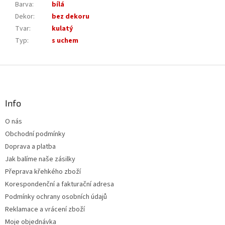
Barva
:
bílá
Dekor
:
bez dekoru
Tvar
:
kulatý
Typ
:
s uchem
Z
á
p
a
Info
t
O nás
í
Obchodní podmínky
Doprava a platba
Jak balíme naše zásilky
Přeprava křehkého zboží
Korespondenční a fakturační adresa
Podmínky ochrany osobních údajů
Reklamace a vrácení zboží
Moje objednávka