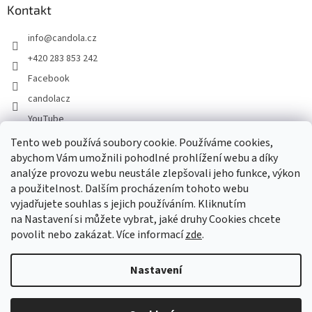
Kontakt
info
@
candola.cz
+420 283 853 242
Facebook
candolacz
YouTube
Tento web používá soubory cookie. Používáme cookies,
abychom Vám umožnili pohodlné prohlížení webu a díky
Přijímáme online platby
analýze provozu webu neustále zlepšovali jeho funkce, výkon
a použitelnost. Dalším procházením tohoto webu
vyjadřujete souhlas s jejich používáním. Kliknutím
na Nastavení si můžete vybrat, jaké druhy Cookies chcete
povolit nebo zakázat. Více informací
zde
.
Vytvořil Shoptet
Nastavení
Copyright 2026
GASTRO HOLDING CANDOLA, s. r. o.
. Všechna