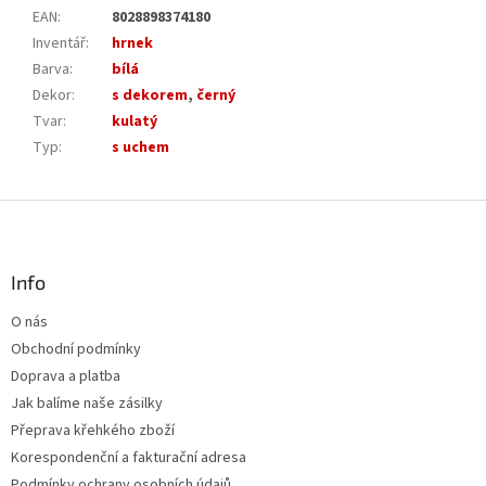
EAN
:
8028898374180
Inventář
:
hrnek
Barva
:
bílá
Dekor
:
s dekorem
,
černý
Tvar
:
kulatý
Typ
:
s uchem
Z
á
p
a
Info
t
O nás
í
Obchodní podmínky
Doprava a platba
Jak balíme naše zásilky
Přeprava křehkého zboží
Korespondenční a fakturační adresa
Podmínky ochrany osobních údajů