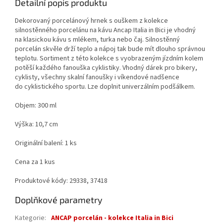
Detailní popis produktu
Dekorovaný porcelánový hrnek s ouškem z kolekce
silnostěnného porcelánu na kávu Ancap Italia in Bici je vhodný
na klasickou kávu s mlékem, turka nebo čaj. Silnostěnný
porcelán skvěle drží teplo a nápoj tak bude mít dlouho správnou
teplotu. Sortiment z této kolekce s vyobrazeným jízdním kolem
potěší každého fanouška cyklistiky. Vhodný dárek pro bikery,
cyklisty, všechny skalní fanoušky i víkendové nadšence
do cyklistického sportu. Lze doplnit univerzálním podšálkem.
Objem: 300 ml
Výška: 10,7 cm
Originální balení: 1 ks
Cena za 1 kus
Produktové kódy: 29338, 37418
Doplňkové parametry
Kategorie
:
ANCAP porcelán - kolekce Italia in Bici