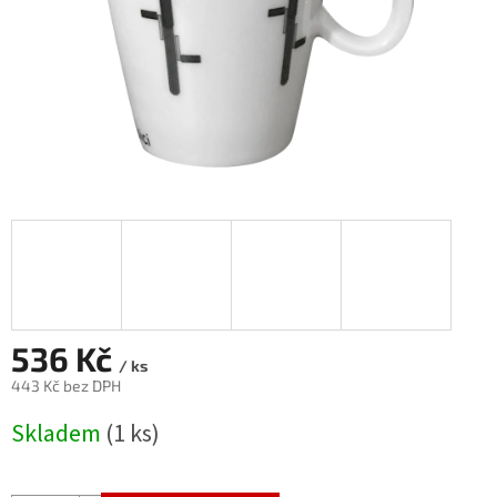
536 Kč
/ ks
443 Kč bez DPH
Měrná
Skladem
(1 ks)
cena: