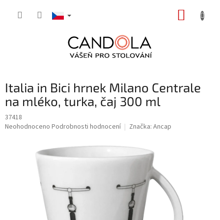
Přejít
NÁKUP
na
obsah
KOŠÍK
Italia in Bici hrnek Milano Centrale
na mléko, turka, čaj 300 ml
37418
Průměrné
Neohodnoceno
Podrobnosti hodnocení
Značka:
Ancap
hodnocení
produktu
je
0,0
z
5
hvězdiček.