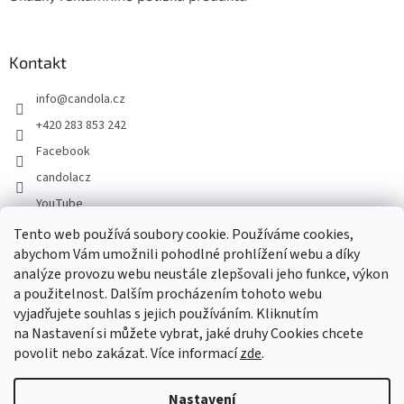
Kontakt
info
@
candola.cz
+420 283 853 242
Facebook
candolacz
YouTube
Tento web používá soubory cookie. Používáme cookies,
abychom Vám umožnili pohodlné prohlížení webu a díky
Přijímáme online platby
analýze provozu webu neustále zlepšovali jeho funkce, výkon
a použitelnost. Dalším procházením tohoto webu
vyjadřujete souhlas s jejich používáním. Kliknutím
na Nastavení si můžete vybrat, jaké druhy Cookies chcete
povolit nebo zakázat. Více informací
zde
.
Vytvořil Shoptet
Nastavení