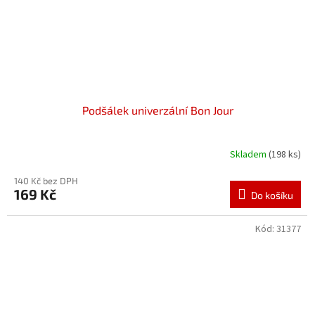
Podšálek univerzální Bon Jour
Skladem
(198 ks)
140 Kč bez DPH
169 Kč
Do košíku
Kód:
31377