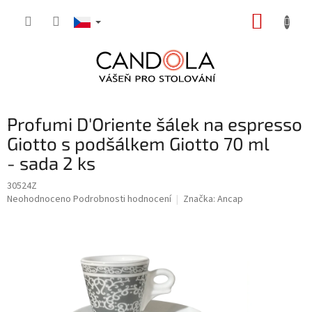
Přejít
NÁKUP
na
obsah
KOŠÍK
Profumi D′Oriente šálek na espresso
Giotto s podšálkem Giotto 70 ml
- sada 2 ks
30524Z
Průměrné
Neohodnoceno
Podrobnosti hodnocení
Značka:
Ancap
hodnocení
produktu
je
0,0
z
5
hvězdiček.