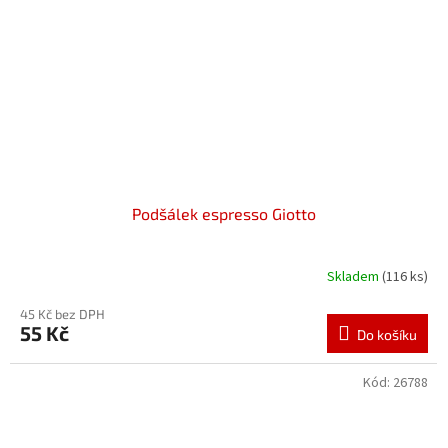
Podšálek espresso Giotto
Skladem
(116 ks)
45 Kč bez DPH
55 Kč
Do košíku
Kód:
26788