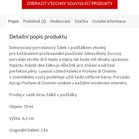
ZOBRAZIT VŠECHNY SOUVISEJÍCÍ PRODUKTY
Popis
Podobné (2)
Hodnocení
Značka
Ostatní informace
Detailní popis produktu
Dekorovaný porcelánový šálek s podšálkem vhodný
pro každodenní profesionální používání. Silnostěnný živcový
porcelán skvěle drží teplo a nápoj tak bude mít dlouho správnou
teplotu. Kulaté dno šálku je důležité pro získání a udržení
perfektní pěny. Luxusní vzhled kolekce Profumi di Oriente
s orientálními vzory podtrhuje užití šedo stříbrné barvy. Porcelán
Ancap Profumi di Oriente vynikne v každém moderním interiéru.
Prodej v sadě dvou šálků s podšálky.
Objem: 70 ml
Výška: 6,3 cm
Originální balení: 2 ks