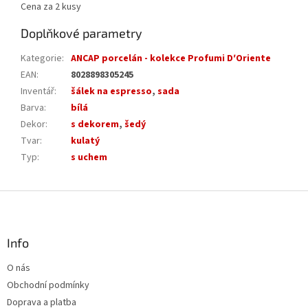
Cena za 2 kusy
Doplňkové parametry
Kategorie
:
ANCAP porcelán - kolekce Profumi D′Oriente
EAN
:
8028898305245
Inventář
:
šálek na espresso
,
sada
Barva
:
bílá
Dekor
:
s dekorem
,
šedý
Tvar
:
kulatý
Typ
:
s uchem
Z
á
p
a
Info
t
O nás
í
Obchodní podmínky
Doprava a platba