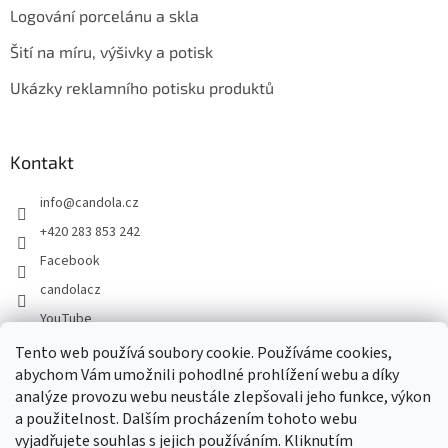
Logování porcelánu a skla
Šití na míru, výšivky a potisk
Ukázky reklamního potisku produktů
Kontakt
info
@
candola.cz
+420 283 853 242
Facebook
candolacz
YouTube
Tento web používá soubory cookie. Používáme cookies,
abychom Vám umožnili pohodlné prohlížení webu a díky
Přijímáme online platby
analýze provozu webu neustále zlepšovali jeho funkce, výkon
a použitelnost. Dalším procházením tohoto webu
vyjadřujete souhlas s jejich používáním. Kliknutím