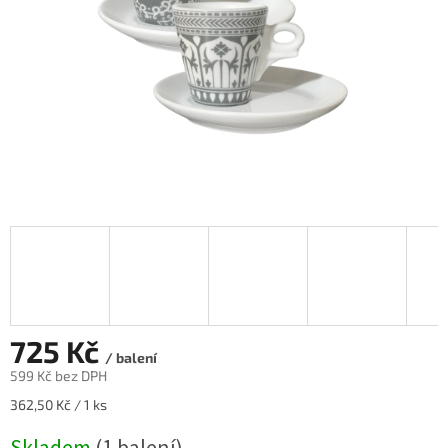
725 Kč
/ balení
599 Kč bez DPH
Měrná
362,50 Kč / 1 ks
cena: