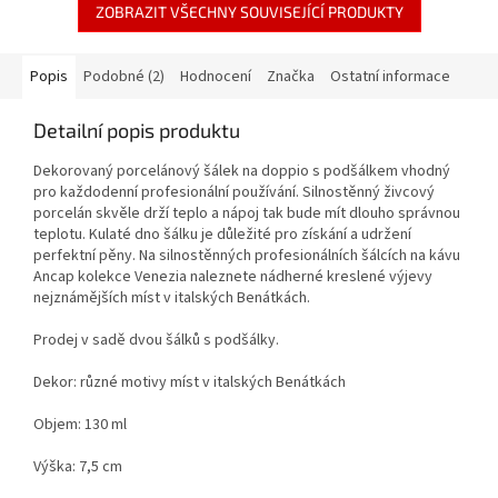
ZOBRAZIT VŠECHNY SOUVISEJÍCÍ PRODUKTY
Popis
Podobné (2)
Hodnocení
Značka
Ostatní informace
Detailní popis produktu
Dekorovaný porcelánový šálek na doppio s podšálkem vhodný
pro každodenní profesionální používání. Silnostěnný živcový
porcelán skvěle drží teplo a nápoj tak bude mít dlouho správnou
teplotu. Kulaté dno šálku je důležité pro získání a udržení
perfektní pěny. Na silnostěnných profesionálních šálcích na kávu
Ancap kolekce Venezia naleznete nádherné kreslené výjevy
nejznámějších míst v italských Benátkách.
Prodej v sadě dvou šálků s podšálky.
Dekor: různé motivy míst v italských Benátkách
Objem: 130 ml
Výška: 7,5 cm