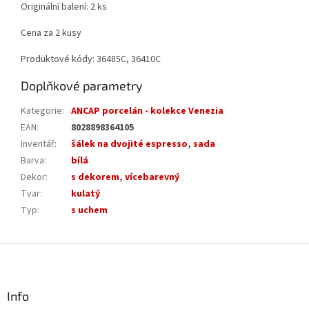
Originální balení: 2 ks
Cena za 2 kusy
Produktové kódy: 36485C, 36410C
Doplňkové parametry
Kategorie
:
ANCAP porcelán - kolekce Venezia
EAN
:
8028898364105
Inventář
:
šálek na dvojité espresso
,
sada
Barva
:
bílá
Dekor
:
s dekorem
,
vícebarevný
Tvar
:
kulatý
Typ
:
s uchem
Z
á
p
a
Info