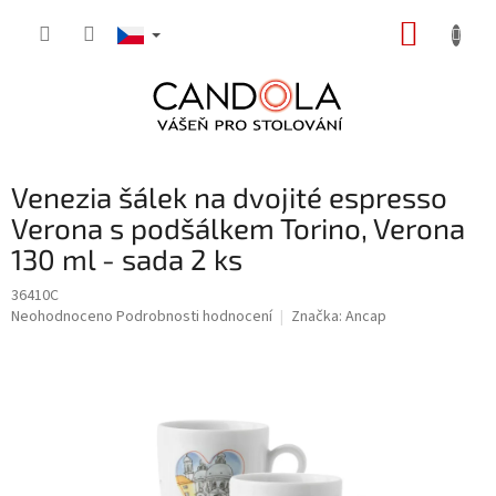
Přejít
NÁKUP
na
obsah
KOŠÍK
Venezia šálek na dvojité espresso
Verona s podšálkem Torino, Verona
130 ml - sada 2 ks
36410C
Průměrné
Neohodnoceno
Podrobnosti hodnocení
Značka:
Ancap
hodnocení
produktu
je
0,0
z
5
hvězdiček.