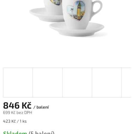
846 Kč
/ balení
699 Kč bez DPH
Měrná
423 Kč / 1 ks
cena: