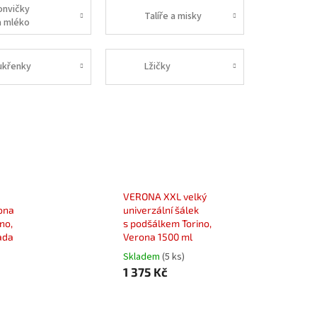
onvičky
Talíře a misky
a mléko
ukřenky
Lžičky
VERONA XXL velký
ona
univerzální šálek
no,
s podšálkem Torino,
ada
Verona 1500 ml
Skladem
(5 ks)
1 375 Kč