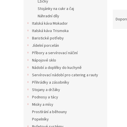
Lžičky
Stojánky na cukr a čaj
Ř
Náhradní díly
a
Dopor
Italská káva Mokador
z
e
Italská káva Trismoka
V
n
Baristické potřeby
ý
í
Jídelní porcelán
p
p
Příbory a servírovací náčiní
i
r
Nápojové sklo
s
o
Nádobí a doplňky do kuchyně
p
d
r
u
Servírovací nádobí pro catering a rauty
o
k
Přihrádky a zásobníky
d
t
Stojany a držáky
u
ů
Podnosy a tácy
Coup 
k
Misky a mísy
t
ů
Prostírání a běhouny
Popelníky
Bufetové systémy