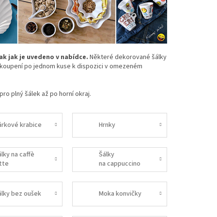
k jak je uvedeno v nabídce.
Některé dekorované šálky
zakoupení po jednom kuse k dispozici v omezeném
pro plný šálek až po horní okraj.
árkové krabice
Hrnky
álky na caffè
Šálky
atte
na cappuccino
álky bez oušek
Moka konvičky