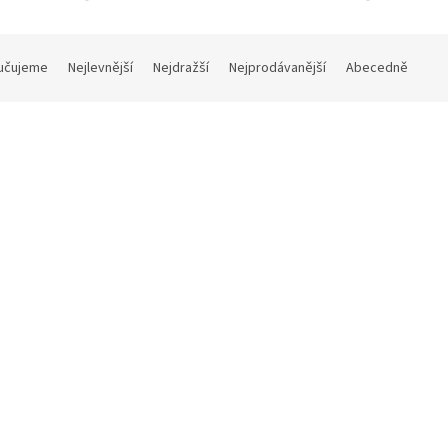
učujeme
Nejlevnější
Nejdražší
Nejprodávanější
Abecedně
Kód:
03758
K
talíř mělký bez okraje 19 cm
Classico hrnek na mléko, tur
310 ml
Skladem
(268 ks)
Sklad