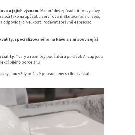
lova a jejich význam.
Mimořádný způsob přípravy kávy
záleží také na způsobu servírování. Skuteční znalci vědí,
n a odpovídající velikost. Podávat správně espresso
ality, specializovaného na kávu a s ní související
ciality.
Tvary a rozměry podšálků a pokliček Ancap jsou
lekcí bílého porcelánu.
davky jsou vždy pečlivě pousouzeny s cílem získat