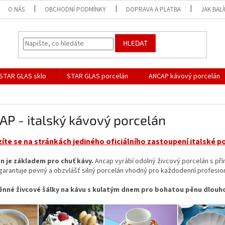
O NÁS
OBCHODNÍ PODMÍNKY
DOPRAVA A PLATBA
JAK BAL
HLEDAT
STAR GLAS sklo
STAR GLAS porcelán
ANCAP kávový porcelán
P - italský kávový porcelán
íte se na stránkách jediného oficiálního zastoupení italské p
n je základem pro chuť kávy.
Ancap vyrábí odolný živcový porcelán s přím
garantuje pevný a obzvlášť silný porcelán vhodný pro každodenní profesion
ěnné živcové šálky na kávu s kulatým dnem pro bohatou pěnu dlouho 