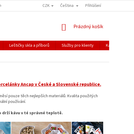
CZK
Čeština
ÍME NAŠE ZÁSILKY
PŘEPRAVA KŘEHKÉHO ZBOŽÍ
Přihlášení
KORESPONDENČNÍ A
NÁKUPNÍ
Prázdný košík
KOŠÍK
Leštičky skla a příborů
Služby pro klienty
Katalogy
orcelánky Ancap v České a Slovenské republice.
ěsí pouze těch nejlepších materiálů. Kvalita použitých
ální používání.
drží kávu v té správné teplotě.