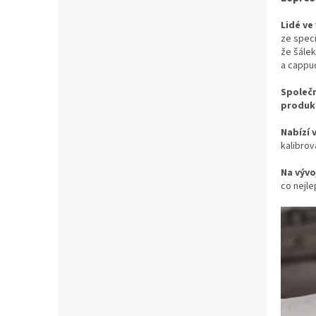
Lidé ve
ze speci
že šálek
a cappu
Společn
produk
Nabízí 
kalibrov
Na vývo
co nejle