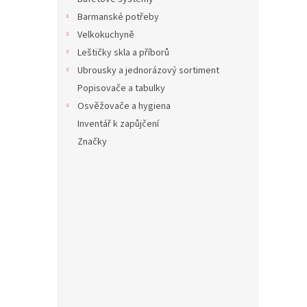
117 Kč
142
Barmanské potřeby
Velkokuchyně
Leštičky skla a příborů
Ubrousky a jednorázový sortiment
Popisovače a tabulky
Osvěžovače a hygiena
Inventář k zapůjčení
Značky
Vien
131 Kč
158