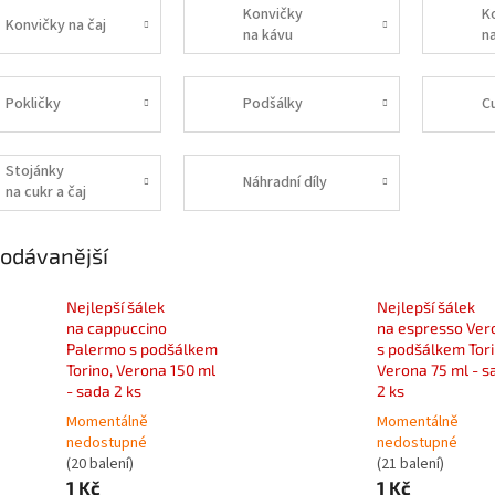
Konvičky
K
Konvičky na čaj
na kávu
n
Pokličky
Podšálky
C
Stojánky
Náhradní díly
na cukr a čaj
odávanější
Nejlepší šálek
Nejlepší šálek
na cappuccino
na espresso Ver
Palermo s podšálkem
s podšálkem Tori
Torino, Verona 150 ml
Verona 75 ml - s
- sada 2 ks
2 ks
Momentálně
Momentálně
nedostupné
nedostupné
(20 balení)
(21 balení)
1 Kč
1 Kč