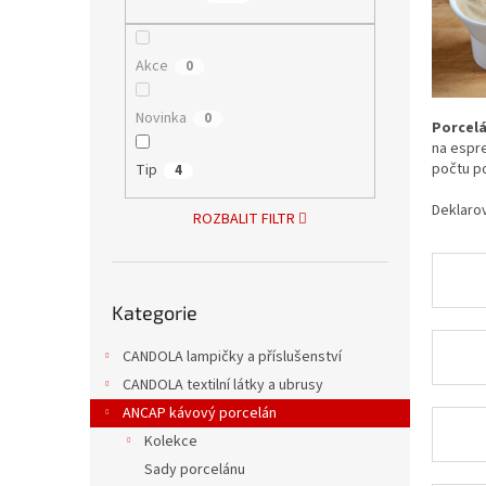
n
e
l
Akce
0
Novinka
0
Porcelá
na espr
počtu
p
Tip
4
Deklarov
ROZBALIT FILTR
Přeskočit
Kategorie
kategorie
CANDOLA lampičky a příslušenství
CANDOLA textilní látky a ubrusy
ANCAP kávový porcelán
Kolekce
Sady porcelánu