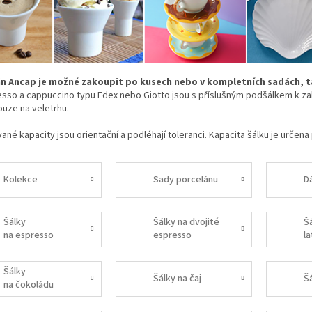
n Ancap je možné zakoupit po kusech nebo v kompletních sadách, ta
esso a cappuccino typu Edex nebo Giotto jsou s příslušným podšálkem k 
ouze na veletrhu.
ané kapacity jsou orientační a podléhají toleranci. Kapacita šálku je určena 
Kolekce
Sady porcelánu
D
Šálky
Šálky na dvojité
Š
na espresso
espresso
l
Šálky
Šálky na čaj
Š
na čokoládu