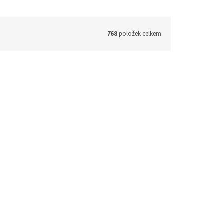
768
položek celkem
ód:
04953
Kód:
08310
ka, čaj
Vienna Classica šálek
na caffè latte a čokoládu
s podšálkem Vienna 340 ml
em
(17 ks)
Skladem
(30 ks)