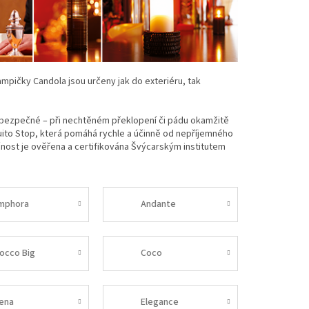
ampičky Candola jsou určeny jak do exteriéru, tak
bezpečné – při nechtěném překlopení či pádu okamžitě
uito Stop, která pomáhá rychle a účinně od nepříjemného
nkčnost je ověřena a certifikována Švýcarským institutem
mphora
Andante
locco Big
Coco
lena
Elegance