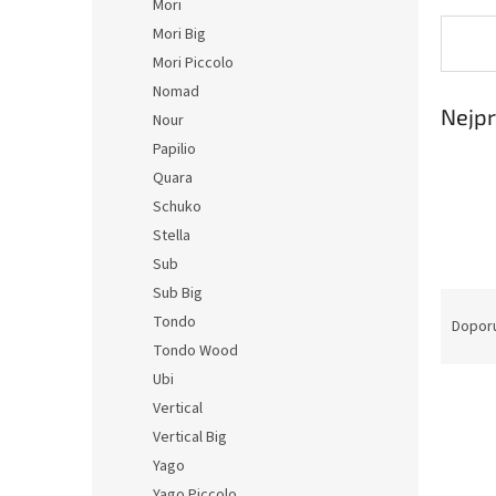
Mori
Mori Big
Mori Piccolo
Nomad
Nejpr
Nour
Papilio
Quara
Schuko
Stella
Sub
Sub Big
Ř
Tondo
a
Dopor
z
Tondo Wood
e
Ubi
V
n
Vertical
ý
í
Vertical Big
p
p
Yago
i
r
s
o
Yago Piccolo