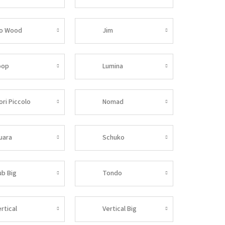
no Wood
Jim
oop
Lumina
ori Piccolo
Nomad
uara
Schuko
ub Big
Tondo
rtical
Vertical Big