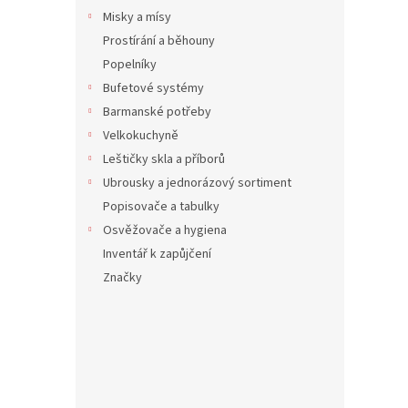
Misky a mísy
Prostírání a běhouny
Popelníky
Bufetové systémy
Desi
Barmanské potřeby
Velkokuchyně
Leštičky skla a příborů
Ubrousky a jednorázový sortiment
890 K
Popisovače a tabulky
1 07
Osvěžovače a hygiena
SKU: 0
Inventář k zapůjčení
Značky