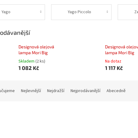
Yago
Yago Piccolo
Z
odávanější
Designová olejová
Designová olejo
lampa Mori Big
lampa Mori Big
Skladem
(2 ks)
Na dotaz
1 082 Kč
1 117 Kč
učujeme
Nejlevnější
Nejdražší
Nejprodávanější
Abecedně
Kód:
0608H
K