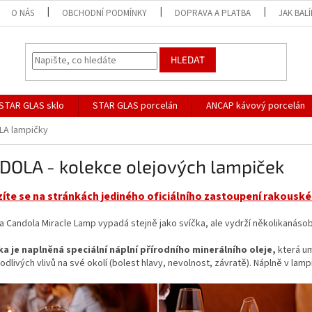
O NÁS
OBCHODNÍ PODMÍNKY
DOPRAVA A PLATBA
JAK BAL
HLEDAT
STAR GLAS sklo
STAR GLAS porcelán
ANCAP kávový porcelán
A lampičky
DOLA - kolekce olejových lampiček
íte se na stránkách jediného oficiálního zastoupení rakouské
 Candola Miracle Lamp vypadá stejně jako svíčka, ale vydrží několikanáso
a je naplněná speciální náplní přírodního minerálního oleje,
která um
odlivých vlivů na své okolí (bolest hlavy, nevolnost, závratě). Náplně v lamp