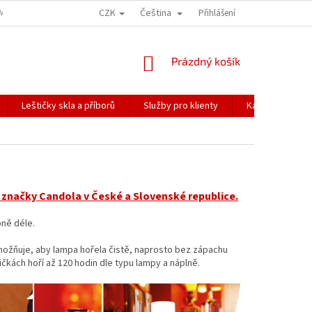
CZK
Čeština
ÍME NAŠE ZÁSILKY
PŘEPRAVA KŘEHKÉHO ZBOŽÍ
Přihlášení
KORESPONDENČNÍ A
NÁKUPNÍ
Prázdný košík
KOŠÍK
Leštičky skla a příborů
Služby pro klienty
Katalogy
 značky Candola v České a Slovenské republice.
bně déle.
ožňuje, aby lampa hořela čistě, naprosto bez zápachu
ičkách hoří až 120 hodin dle typu lampy a náplně.