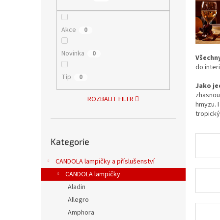
n
e
l
Akce
0
Novinka
0
Všechny
do inter
Tip
0
Jako je
zhasnou.
ROZBALIT FILTR
hmyzu. I
tropický
Přeskočit
Kategorie
kategorie
CANDOLA lampičky a příslušenství
CANDOLA lampičky
Aladin
Allegro
Amphora