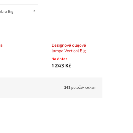
ebra Big
vá
Designová olejová
lampa Vertical Big
Na dotaz
1 243 Kč
142
položek celkem
ód:
0611H
Kód:
0613H