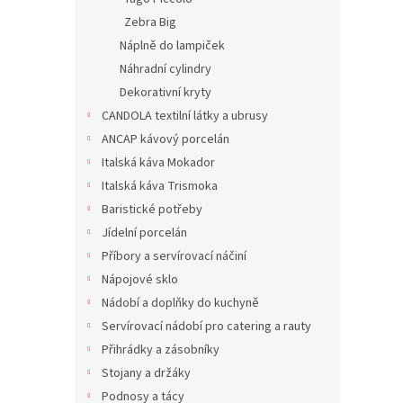
p
d
Zebra Big
r
u
Náplně do lampiček
o
k
Náhradní cylindry
d
t
Dekorativní kryty
u
ů
Desi
k
CANDOLA textilní látky a ubrusy
t
ANCAP kávový porcelán
ů
Italská káva Mokador
Italská káva Trismoka
890 K
Baristické potřeby
1 07
Jídelní porcelán
Příbory a servírovací náčiní
SKU: 0
Nápojové sklo
Nádobí a doplňky do kuchyně
Servírovací nádobí pro catering a rauty
Přihrádky a zásobníky
Stojany a držáky
Podnosy a tácy