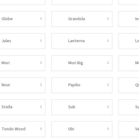
Globe
Grandola
I
Jules
Lanterna
L
Mori
Mori Big
M
Nour
Papilio
Q
Stella
Sub
S
Tondo Wood
Ubi
Ve