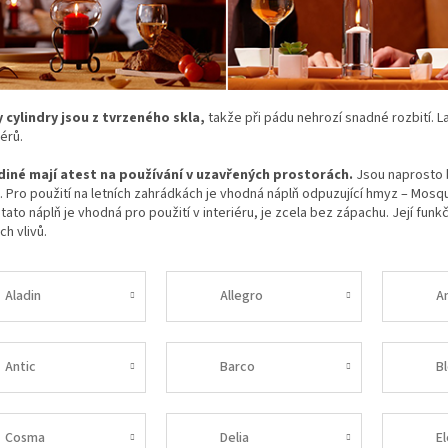
 cylindry jsou z tvrzeného skla,
takže při pádu nehrozí snadné rozbití. L
iérů.
diné mají atest na používání v uzavřených prostorách.
Jsou naprosto 
 Pro použití na letních zahrádkách je vhodná náplň odpuzující hmyz – Mosq
 tato náplň je vhodná pro použití v interiéru, je zcela bez zápachu. Její fu
ch vlivů.
Aladin
Allegro
A
Antic
Barco
B
Cosma
Delia
E