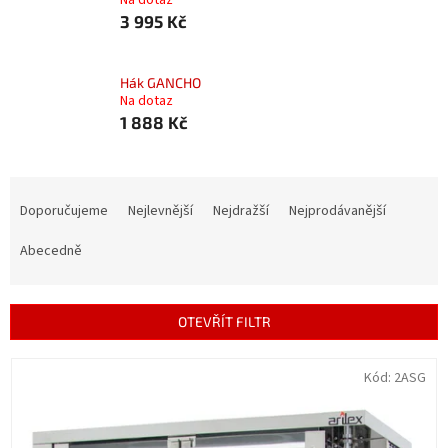
Na dotaz
3 995 Kč
Hák GANCHO
Na dotaz
1 888 Kč
Ř
a
Doporučujeme
Nejlevnější
Nejdražší
Nejprodávanější
z
e
Abecedně
n
í
p
OTEVŘÍT FILTR
r
o
V
Kód:
2ASG
d
ý
u
p
k
i