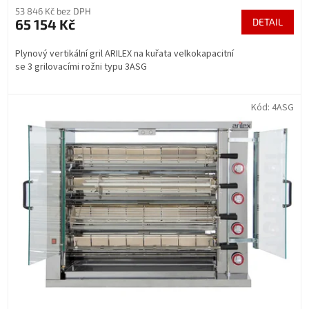
53 846 Kč bez DPH
65 154 Kč
DETAIL
Plynový vertikální gril ARILEX na kuřata velkokapacitní
se 3 grilovacími rožni typu 3ASG
Kód:
4ASG