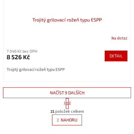
Trojitý grilovací rožeň typu ESPP
Na dotaz
7 046 Kč bez DPH
8 526 Kč
DETAIL
Trojitý grilovací rožeň typu ESPP
NAČÍST 9 DALŠÍCH
S
1
2
t
O
r
21
položek celkem
v
á
l
NAHORU
n
á
k
d
o