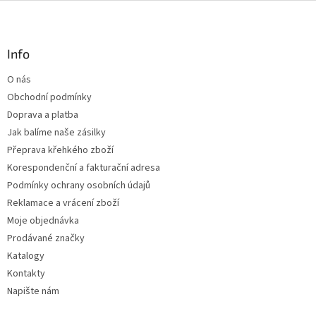
v
Z
a
á
c
á
n
í
p
í
p
a
Info
r
t
v
O nás
í
k
Obchodní podmínky
y
v
Doprava a platba
ý
Jak balíme naše zásilky
p
Přeprava křehkého zboží
i
s
Korespondenční a fakturační adresa
u
Podmínky ochrany osobních údajů
Reklamace a vrácení zboží
Moje objednávka
Prodávané značky
Katalogy
Kontakty
Napište nám