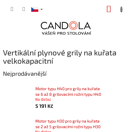
Přejít
NÁKUP
na
obsah
KOŠÍK
Vertikální plynové grily na kuřata
velkokapacitní
Nejprodávanější
Motor typu H40 pro grily na kuřata
se 6 až 8 grilovacími rožni typu H40
Na dotaz
5 191 Kč
Motor typu H30 pro grily na kuřata
se 2 až 5 grilovacími rožni typu H30