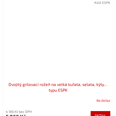
Kód:
ESPK
Dvojitý grilovací rožeň na velká kuřata, selata, kýty…
typu ESPK
Na dotaz
4 186 Kč bez DPH
DETAIL