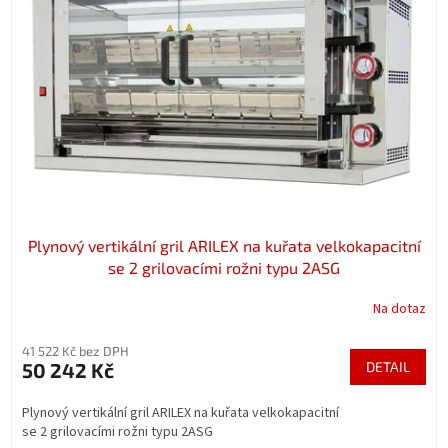
t
s
ů
p
r
o
d
u
k
t
ů
Plynový vertikální gril ARILEX na kuřata velkokapacitní
se 2 grilovacími rožni typu 2ASG
Na dotaz
41 522 Kč bez DPH
50 242 Kč
DETAIL
Plynový vertikální gril ARILEX na kuřata velkokapacitní
se 2 grilovacími rožni typu 2ASG