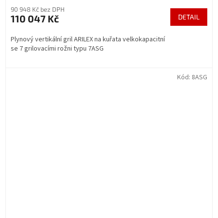
90 948 Kč bez DPH
110 047 Kč
DETAIL
Plynový vertikální gril ARILEX na kuřata velkokapacitní
se 7 grilovacími rožni typu 7ASG
Kód:
8ASG