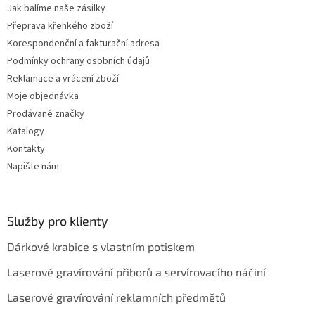
k
Jak balíme naše zásilky
y
Přeprava křehkého zboží
v
ý
Korespondenční a fakturační adresa
p
Podmínky ochrany osobních údajů
i
Reklamace a vrácení zboží
s
u
Moje objednávka
Prodávané značky
Katalogy
Kontakty
Napište nám
Služby pro klienty
Dárkové krabice s vlastním potiskem
Laserové gravírování příborů a servírovacího náčiní
Laserové gravírování reklamních předmětů