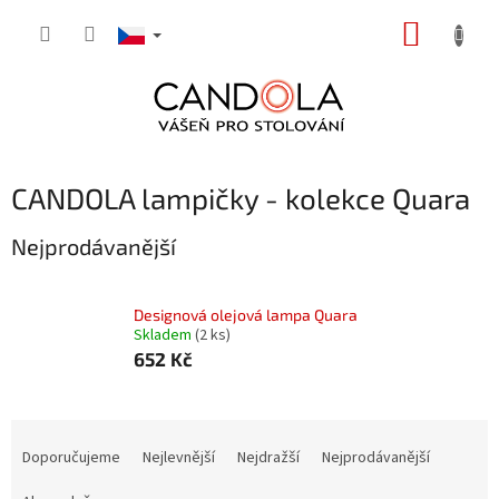
Přejít
NÁKUP
na
obsah
KOŠÍK
CANDOLA lampičky - kolekce Quara
Nejprodávanější
Designová olejová lampa Quara
Skladem
(2 ks)
652 Kč
Ř
a
Doporučujeme
Nejlevnější
Nejdražší
Nejprodávanější
z