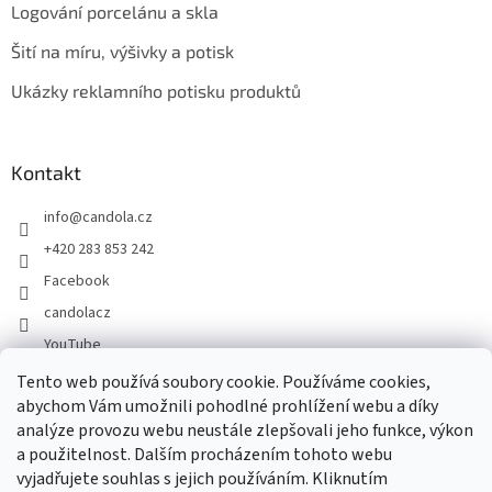
Logování porcelánu a skla
Šití na míru, výšivky a potisk
Ukázky reklamního potisku produktů
Kontakt
info
@
candola.cz
+420 283 853 242
Facebook
candolacz
YouTube
Tento web používá soubory cookie. Používáme cookies,
abychom Vám umožnili pohodlné prohlížení webu a díky
Přijímáme online platby
analýze provozu webu neustále zlepšovali jeho funkce, výkon
a použitelnost. Dalším procházením tohoto webu
vyjadřujete souhlas s jejich používáním. Kliknutím