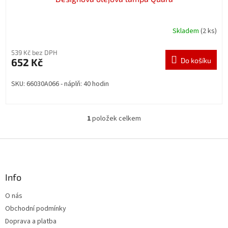
Skladem
(2 ks)
539 Kč bez DPH
652 Kč
Do košíku
SKU: 66030A066 - náplň: 40 hodin
1
položek celkem
O
v
l
Z
á
á
d
p
a
a
Info
c
t
í
O nás
í
p
Obchodní podmínky
r
v
Doprava a platba