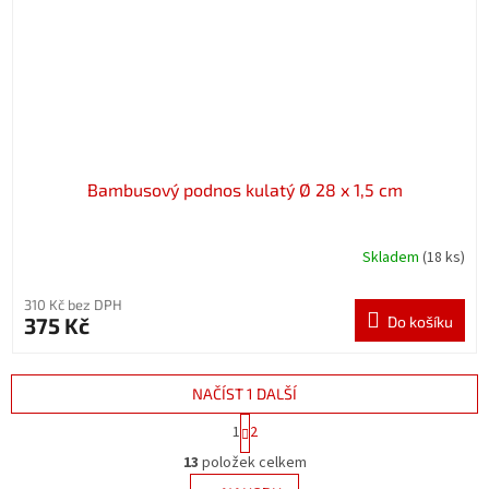
Bambusový podnos kulatý Ø 28 x 1,5 cm
Skladem
(18 ks)
310 Kč bez DPH
375 Kč
Do košíku
NAČÍST 1 DALŠÍ
S
1
2
t
O
r
13
položek celkem
v
á