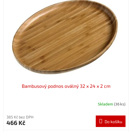
Bambusový podnos oválný 32 x 24 x 2 cm
Skladem
(36 ks)
385 Kč bez DPH
466 Kč
Do košíku