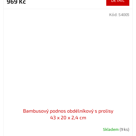
969 Kč
DETAIL
Kód:
S4005
Bambusový podnos obdélníkový s prolisy
43 x 20 x 2,4 cm
Skladem
(9 ks)