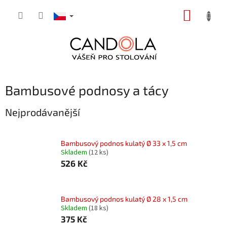
Přejít
NÁKUP
na
obsah
KOŠÍK
Bambusové podnosy a tácy
Nejprodávanější
Bambusový podnos kulatý Ø 33 x 1,5 cm
Skladem
(12 ks)
526 Kč
Bambusový podnos kulatý Ø 28 x 1,5 cm
Skladem
(18 ks)
375 Kč