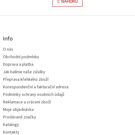
l
NAHORU
n
á
k
d
o
v
Z
a
á
c
á
n
í
p
í
p
a
Info
r
t
v
O nás
í
k
Obchodní podmínky
y
v
Doprava a platba
ý
Jak balíme naše zásilky
p
Přeprava křehkého zboží
i
s
Korespondenční a fakturační adresa
u
Podmínky ochrany osobních údajů
Reklamace a vrácení zboží
Moje objednávka
Prodávané značky
Katalogy
Kontakty