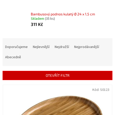
Bambusový podnos kulatý Ø 24 x 1,5 cm
Skladem
(35 ks)
311 Kč
Ř
a
Doporučujeme
Nejlevnější
Nejdražší
Nejprodávanější
z
e
Abecedně
n
í
p
OTEVŘÍT FILTR
r
o
V
Kód:
S0123
d
ý
u
p
k
i
t
s
ů