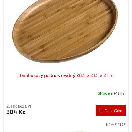
Bambusový podnos oválný 28,5 x 21,5 x 2 cm
Skladem
(42 ks)
251 Kč bez DPH
304 Kč
Do košíku
Kód:
S0125