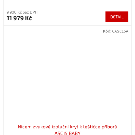
9 900 Kč bez DPH
11 979 Kč
DETAIL
Kód:
CASC15A
Nicem zvukově izolační kryt k leštičce příborů
ASC15 BABY