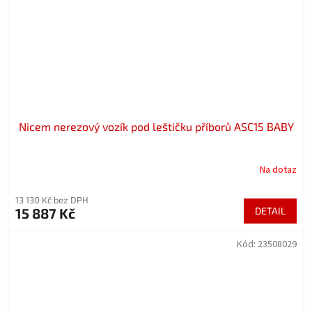
Nicem nerezový vozík pod leštičku příborů ASC15 BABY
Na dotaz
13 130 Kč bez DPH
15 887 Kč
DETAIL
Kód:
23508029