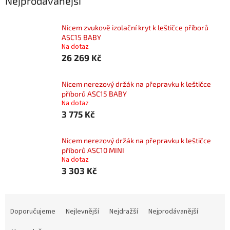
Nejprodávanější
Nicem zvukově izolační kryt k leštičce příborů
ASC15 BABY
Na dotaz
26 269 Kč
Nicem nerezový držák na přepravku k leštičce
příborů ASC15 BABY
Na dotaz
3 775 Kč
Nicem nerezový držák na přepravku k leštičce
příborů ASC10 MINI
Na dotaz
3 303 Kč
Ř
a
Doporučujeme
Nejlevnější
Nejdražší
Nejprodávanější
z