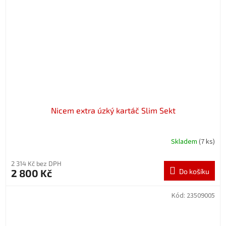
Nicem extra úzký kartáč Slim Sekt
Skladem
(7 ks)
2 314 Kč bez DPH
2 800 Kč
Do košíku
Kód:
23509005