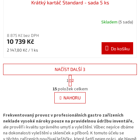
Krátký kartáč Standard - sada 5 ks
Skladem
(5 sada)
8 875 Kč bez DPH
10 739 Kč
Do košíku
Měrná
2 147,80 Kč / 1 ks
cena:
NAČÍST DALŠÍ 3
S
1
2
t
O
r
15
položek celkem
v
á
l
NAHORU
n
á
k
d
o
v
Frekventovaný provoz v profesionálních gastro zařízeních
a
á
neklade vysoké nároky pouze na pravidelnou údržbu inventáře
c
,
n
ale prověří i kvalitu správného umytí a vyleštění. Vůbec nejvíce dbáme
í
í
na dokonalosti vyleštění u skleniček a příborů. K tomuto účelu se
p
v těchto zařízeních používají leštičky, které šetří nejen práci, ale hlavně
r