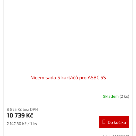
Nicem sada 5 kartáčů pro ASBC 5S
Skladem
(2 ks)
8 875 Kč bez DPH
10 739 Kč
Do košíku
Měrná
2 147,80 Kč / 1 ks
cena: