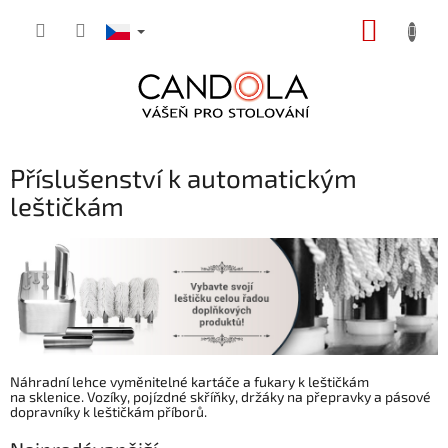
Přejít
NÁKUP
na
obsah
KOŠÍK
Příslušenství k automatickým
leštičkám
Náhradní lehce vyměnitelné kartáče a fukary k leštičkám
na sklenice. Vozíky, pojízdné skříňky, držáky na přepravky a pásové
dopravníky k leštičkám příborů.