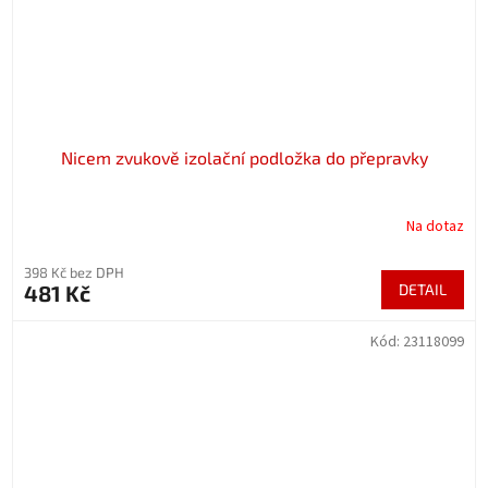
Nicem zvukově izolační podložka do přepravky
Na dotaz
398 Kč bez DPH
481 Kč
DETAIL
Kód:
23118099