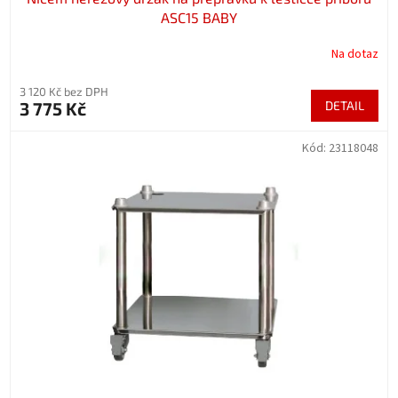
ASC15 BABY
Na dotaz
3 120 Kč bez DPH
3 775 Kč
DETAIL
Kód:
23118048