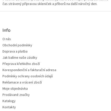
čas strávený přípravou skleniček a příborů na další náročný den.
v
k
Z
y
v
á
ý
p
p
a
Info
i
t
s
O nás
í
u
Obchodní podmínky
Doprava a platba
Jak balíme naše zásilky
Přeprava křehkého zboží
Korespondenční a fakturační adresa
Podmínky ochrany osobních údajů
Reklamace a vrácení zboží
Moje objednávka
Prodávané značky
Katalogy
Kontakty