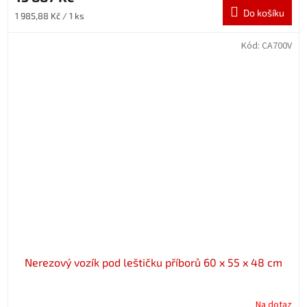
Do košíku
Měrná
1 985,88 Kč / 1 ks
cena:
Kód:
CA700V
Nerezový vozík pod leštičku příborů 60 x 55 x 48 cm
Na dotaz