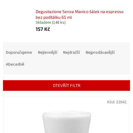
Degustazione Senza Manico šálek na espresso
bez podšálku 65 ml
Skladem
(148 ks)
157 Kč
Ř
a
Doporučujeme
Nejlevnější
Nejdražší
Nejprodávanější
z
e
Abecedně
n
í
p
OTEVŘÍT FILTR
r
o
V
Kód:
32642
d
ý
u
p
k
i
t
s
ů
p