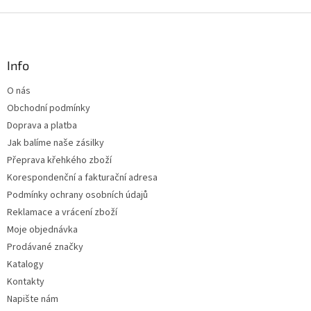
v
l
Z
á
á
d
p
a
a
Info
c
t
í
O nás
í
p
Obchodní podmínky
r
v
Doprava a platba
k
Jak balíme naše zásilky
y
Přeprava křehkého zboží
v
ý
Korespondenční a fakturační adresa
p
Podmínky ochrany osobních údajů
i
Reklamace a vrácení zboží
s
u
Moje objednávka
Prodávané značky
Katalogy
Kontakty
Napište nám