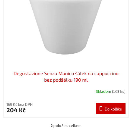
Degustazione Senza Manico šálek na cappuccino
bez podšálku 190 ml
Skladem
(168 ks)
169 Kč bez DPH
204 Kč
Do košíku
2
položek celkem
O