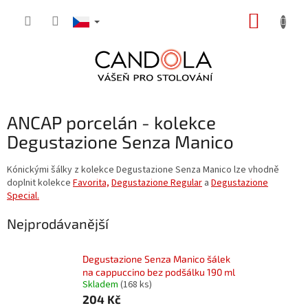
Přejít
NÁKUP
na
obsah
KOŠÍK
ANCAP porcelán - kolekce
Degustazione Senza Manico
Kónickými šálky z kolekce Degustazione Senza Manico lze vhodně
doplnit kolekce
Favorita,
Degustazione Regular
a
Degustazione
Special.
Nejprodávanější
Degustazione Senza Manico šálek
na cappuccino bez podšálku 190 ml
Skladem
(168 ks)
204 Kč