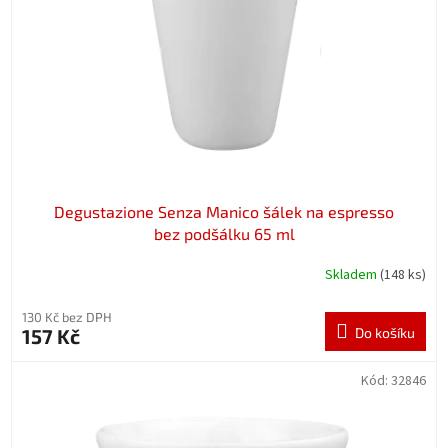
r
o
d
u
k
t
ů
Degustazione Senza Manico šálek na espresso
bez podšálku 65 ml
Skladem
(148 ks)
130 Kč bez DPH
157 Kč
Do košíku
Kód:
32846