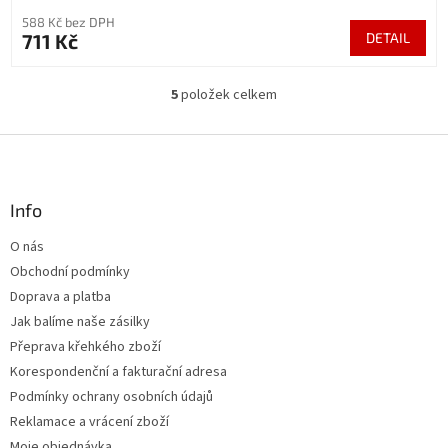
588 Kč bez DPH
711 Kč
DETAIL
5
položek celkem
O
v
l
Z
á
á
d
p
a
a
Info
c
t
í
O nás
í
p
Obchodní podmínky
r
v
Doprava a platba
k
Jak balíme naše zásilky
y
Přeprava křehkého zboží
v
ý
Korespondenční a fakturační adresa
p
Podmínky ochrany osobních údajů
i
Reklamace a vrácení zboží
s
u
Moje objednávka