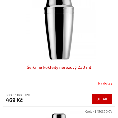
Šejkr na koktejly nerezový 230 ml
Na dotaz
388 Kč bez DPH
469 Kč
DETAIL
Kód:
41450350ICV