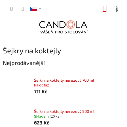
Přejít
NÁKUP
na
obsah
KOŠÍK
Šejkry na koktejly
Nejprodávanější
Šejkr na koktejly nerezový 700 ml
Na dotaz
711 Kč
Šejkr na koktejly nerezový 500 ml
Skladem
(20 ks)
623 Kč