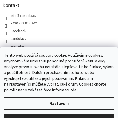
Kontakt
info
@
candola.cz
+420 283 853 242
Facebook
candolacz
YouTube
Tento web používá soubory cookie. Používáme cookies,
abychom Vám umožnili pohodlné prohlížení webu a díky
Přijímáme online platby
analýze provozu webu neustále zlepšovali jeho funkce, výkon
a použitelnost. Dalším procházením tohoto webu
vyjadřujete souhlas s jejich používáním. Kliknutím
na Nastavení si můžete vybrat, jaké druhy Cookies chcete
povolit nebo zakázat. Více informací
zde
.
Vytvořil Shoptet
Nastavení
Copyright 2026
GASTRO HOLDING CANDOLA, s. r. o.
. Všechna