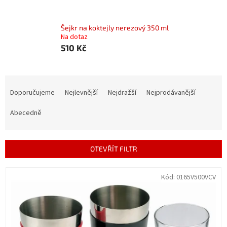
Šejkr na koktejly nerezový 350 ml
Na dotaz
510 Kč
Ř
a
Doporučujeme
Nejlevnější
Nejdražší
Nejprodávanější
z
e
Abecedně
n
í
p
OTEVŘÍT FILTR
r
o
V
Kód:
0165V500VCV
d
ý
u
p
k
i
t
s
ů