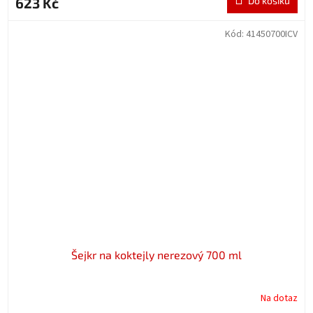
623 Kč
Do košíku
Kód:
41450700ICV
Šejkr na koktejly nerezový 700 ml
Na dotaz