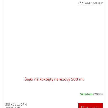
Kód:
41450500ICV
Šejkr na koktejly nerezový 500 ml
Skladem
(20 ks)
515 Kč bez DPH