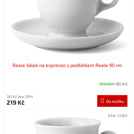
p
r
o
d
u
k
t
ů
Reale šálek na espresso s podšálkem Reale 90 ml
Skladem
(81 ks)
181 Kč bez DPH
219 Kč
Do košíku
Kód:
22402