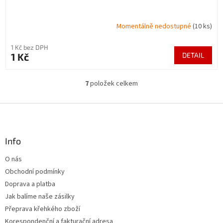
Momentálně nedostupné
(10 ks)
1 Kč bez DPH
1 Kč
DETAIL
7
položek celkem
O
v
l
Z
á
á
d
p
a
a
Info
c
t
í
O nás
í
p
Obchodní podmínky
r
v
Doprava a platba
k
Jak balíme naše zásilky
y
Přeprava křehkého zboží
v
ý
Korespondenční a fakturační adresa