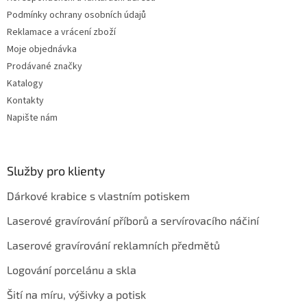
p
Podmínky ochrany osobních údajů
i
Reklamace a vrácení zboží
s
u
Moje objednávka
Prodávané značky
Katalogy
Kontakty
Napište nám
Služby pro klienty
Dárkové krabice s vlastním potiskem
Laserové gravírování příborů a servírovacího náčiní
Laserové gravírování reklamních předmětů
Logování porcelánu a skla
Šití na míru, výšivky a potisk