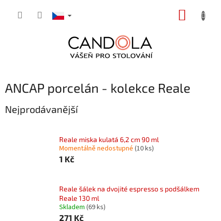
Přejít
NÁKUP
na
obsah
KOŠÍK
ANCAP porcelán - kolekce Reale
Nejprodávanější
Reale miska kulatá 6,2 cm 90 ml
Momentálně nedostupné
(10 ks)
1 Kč
Reale šálek na dvojité espresso s podšálkem
Reale 130 ml
Skladem
(69 ks)
271 Kč