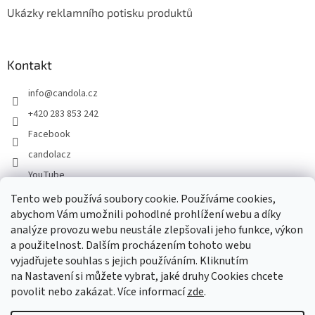
Ukázky reklamního potisku produktů
Kontakt
info
@
candola.cz
+420 283 853 242
Facebook
candolacz
YouTube
Tento web používá soubory cookie. Používáme cookies,
abychom Vám umožnili pohodlné prohlížení webu a díky
Přijímáme online platby
analýze provozu webu neustále zlepšovali jeho funkce, výkon
a použitelnost. Dalším procházením tohoto webu
vyjadřujete souhlas s jejich používáním. Kliknutím
na Nastavení si můžete vybrat, jaké druhy Cookies chcete
povolit nebo zakázat. Více informací
zde
.