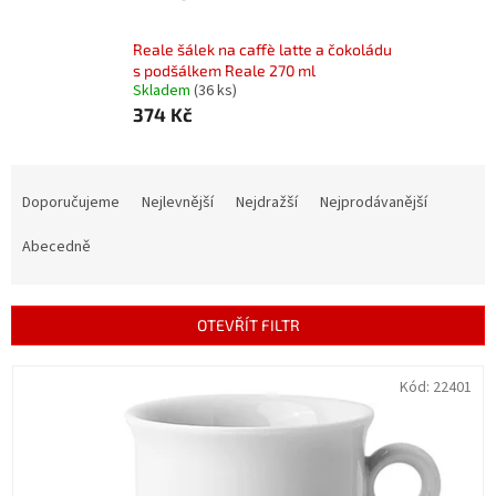
Reale šálek na caffè latte a čokoládu
s podšálkem Reale 270 ml
Skladem
(36 ks)
374 Kč
Ř
a
Doporučujeme
Nejlevnější
Nejdražší
Nejprodávanější
z
e
Abecedně
n
í
p
OTEVŘÍT FILTR
r
o
V
Kód:
22401
d
ý
u
p
k
i
t
s
ů