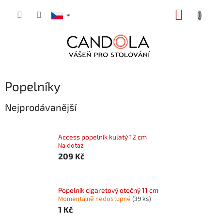
Přejít
NÁKUP
na
obsah
KOŠÍK
Popelníky
Nejprodávanější
Access popelník kulatý 12 cm
Na dotaz
209 Kč
Popelník cigaretový otočný 11 cm
Momentálně nedostupné
(39 ks)
1 Kč