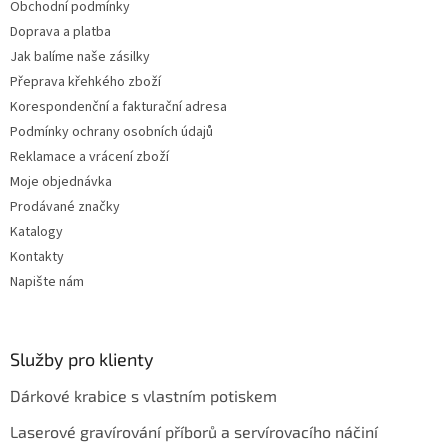
Obchodní podmínky
r
v
Doprava a platba
k
Jak balíme naše zásilky
y
Přeprava křehkého zboží
v
ý
Korespondenční a fakturační adresa
p
Podmínky ochrany osobních údajů
i
Reklamace a vrácení zboží
s
u
Moje objednávka
Prodávané značky
Katalogy
Kontakty
Napište nám
Služby pro klienty
Dárkové krabice s vlastním potiskem
Laserové gravírování příborů a servírovacího náčiní