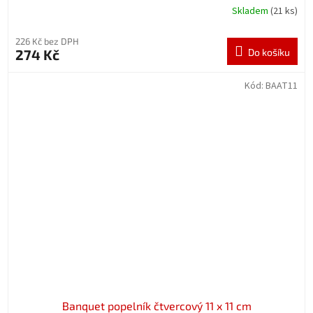
Skladem
(21 ks)
226 Kč bez DPH
274 Kč
Do košíku
Kód:
BAAT11
Banquet popelník čtvercový 11 x 11 cm