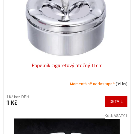
p
r
o
d
u
k
t
ů
Popelník cigaretový otočný 11 cm
Momentálně nedostupné
(39 ks)
1 Kč bez DPH
1 Kč
DETAIL
Kód:
ASAT01