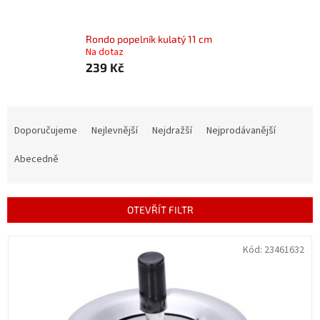
Rondo popelník kulatý 11 cm
Na dotaz
239 Kč
Ř
a
Doporučujeme
Nejlevnější
Nejdražší
Nejprodávanější
z
e
Abecedně
n
í
p
OTEVŘÍT FILTR
r
o
V
Kód:
23461632
d
ý
u
p
k
i
t
s
ů