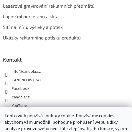
Laserové gravírování reklamních předmětů
Logování porcelánu a skla
Šití na míru, výšivky a potisk
Ukázky reklamního potisku produktů
Kontakt
info
@
candola.cz
+420 283 853 242
Facebook
candolacz
YouTube
Tento web používá soubory cookie. Používáme cookies,
abychom Vám umožnili pohodlné prohlížení webu a díky
Přijímáme online platby
analýze provozu webu neustále zlepšovali jeho funkce, výkon