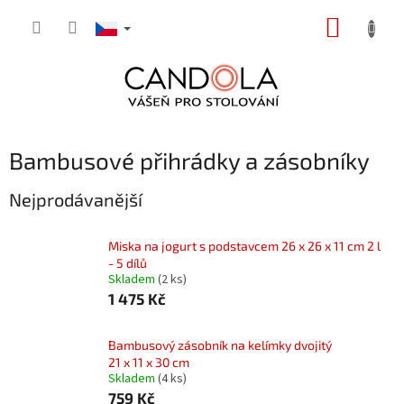
Přejít
NÁKUP
na
obsah
KOŠÍK
Bambusové přihrádky a zásobníky
Nejprodávanější
Miska na jogurt s podstavcem 26 x 26 x 11 cm 2 l
- 5 dílů
Skladem
(2 ks)
1 475 Kč
Bambusový zásobník na kelímky dvojitý
21 x 11 x 30 cm
Skladem
(4 ks)
759 Kč