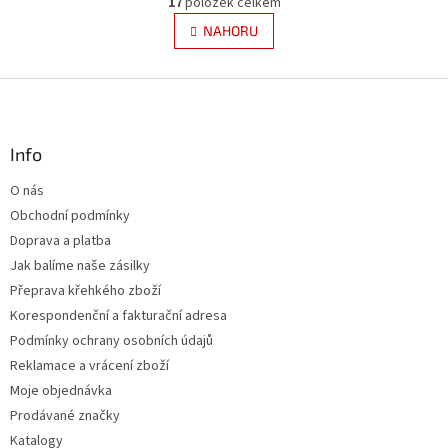
17
položek celkem
v
á
l
NAHORU
n
á
k
d
o
v
Z
a
á
c
á
n
í
p
í
p
a
Info
r
t
v
O nás
í
k
Obchodní podmínky
y
v
Doprava a platba
ý
Jak balíme naše zásilky
p
Přeprava křehkého zboží
i
s
Korespondenční a fakturační adresa
u
Podmínky ochrany osobních údajů
Reklamace a vrácení zboží
Moje objednávka
Prodávané značky
Katalogy