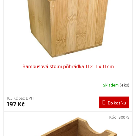
p
r
o
d
u
k
t
ů
Bambusová stolní přihrádka 11 x 11 x 11 cm
Skladem
(4 ks)
163 Kč bez DPH
197 Kč
Do košíku
Kód:
S0079