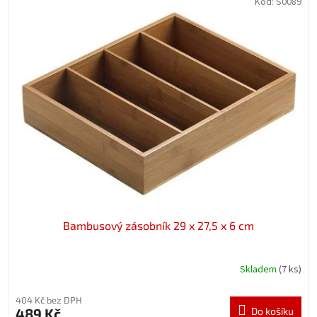
Kód:
S0089
Bambusový zásobník 29 x 27,5 x 6 cm
Skladem
(7 ks)
404 Kč bez DPH
489 Kč
Do košíku