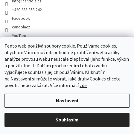
info
@
candola.cz
+420 283 853 242
Facebook
candolacz
YouTube
Tento web používá soubory cookie. Používáme cookies,
abychom Vám umožnili pohodlné prohlížení webu a díky
Přijímáme online platby
analýze provozu webu neustále zlepšovali jeho funkce, výkon
a použitelnost. Dalším procházením tohoto webu
vyjadřujete souhlas s jejich používáním. Kliknutím
na Nastavení si můžete vybrat, jaké druhy Cookies chcete
povolit nebo zakázat. Více informací
zde
.
Vytvořil Shoptet
Nastavení
Copyright 2026
GASTRO HOLDING CANDOLA, s. r. o.
. Všechna
Souhlasím
práva vyhrazena.
Upravit nastavení cookies