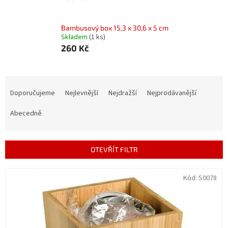
Bambusový box 15,3 x 30,6 x 5 cm
Skladem
(1 ks)
260 Kč
Ř
a
Doporučujeme
Nejlevnější
Nejdražší
Nejprodávanější
z
e
Abecedně
n
í
p
OTEVŘÍT FILTR
r
o
V
Kód:
S0078
d
ý
u
p
k
i
t
s
ů