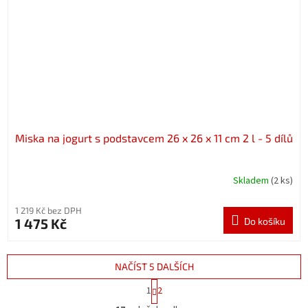
Miska na jogurt s podstavcem 26 x 26 x 11 cm 2 l - 5 dílů
Skladem
(2 ks)
1 219 Kč bez DPH
1 475 Kč
Do košíku
NAČÍST 5 DALŠÍCH
S
1
2
t
O
r