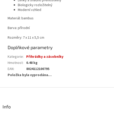
Lehký a snadno přenositelný
Biologicky rozložitelný
Moderní vzhled
Materiál: bambus
Barva: přírodní
Rozměry: 7 x 11 x 5,5 cm
Doplňkové parametry
Kategorie
:
Přihrádky a zásobníky
Hmotnost
:
0.48 kg
EAN
:
8024112100795
Položka byla vyprodána…
Z
á
p
a
Info
t