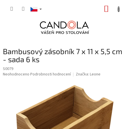
Přejít
NÁKUP
na
obsah
KOŠÍK
Bambusový zásobník 7 x 11 x 5,5 cm
- sada 6 ks
S0079
Průměrné
Neohodnoceno
Podrobnosti hodnocení
Značka:
Leone
hodnocení
produktu
je
0,0
z
5
hvězdiček.