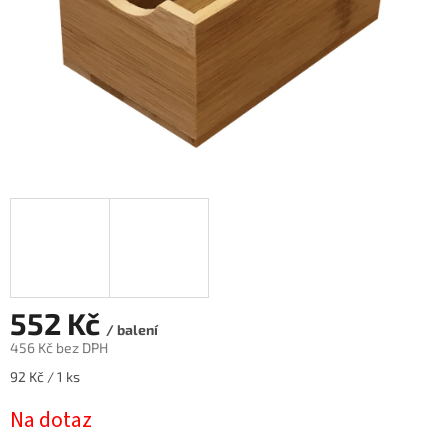
552 Kč
/ balení
456 Kč bez DPH
Měrná
92 Kč / 1 ks
cena:
Na dotaz