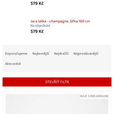
579 Kč
Jara látka - champagne, šířka 160 cm
Na objednání
579 Kč
Ř
a
Doporučujeme
Nejlevnější
Nejdražší
Nejprodávanější
z
e
Abecedně
n
í
p
OTEVŘÍT FILTR
r
o
V
Kód:
1000JARA160
d
ý
u
p
k
i