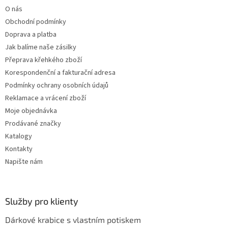
t
í
O nás
í
p
Obchodní podmínky
r
v
Doprava a platba
k
Jak balíme naše zásilky
y
Přeprava křehkého zboží
v
ý
Korespondenční a fakturační adresa
p
Podmínky ochrany osobních údajů
i
Reklamace a vrácení zboží
s
u
Moje objednávka
Prodávané značky
Katalogy
Kontakty
Napište nám
Služby pro klienty
Dárkové krabice s vlastním potiskem