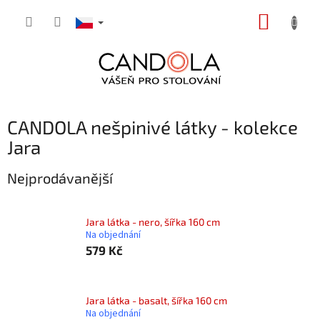
Přejít
NÁKUP
na
obsah
KOŠÍK
CANDOLA nešpinivé látky - kolekce
Jara
Nejprodávanější
Jara látka - nero, šířka 160 cm
Na objednání
579 Kč
Jara látka - basalt, šířka 160 cm
Na objednání