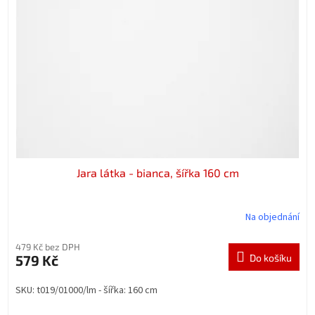
t
s
ů
p
r
o
d
u
k
t
ů
Jara látka - bianca, šířka 160 cm
Na objednání
479 Kč bez DPH
579 Kč
Do košíku
SKU: t019/01000/lm - šířka: 160 cm