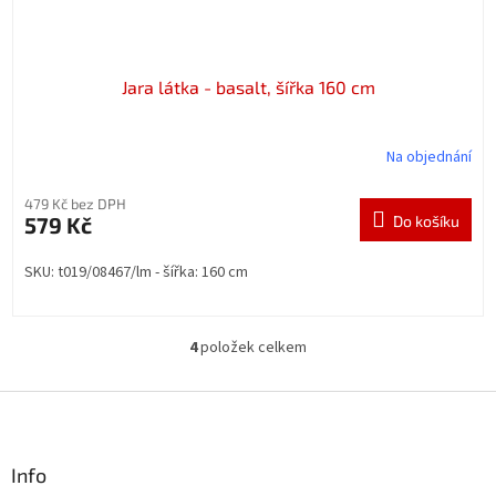
Jara látka - basalt, šířka 160 cm
Na objednání
479 Kč bez DPH
579 Kč
Do košíku
SKU: t019/08467/lm - šířka: 160 cm
4
položek celkem
O
v
l
Z
á
á
d
p
a
a
Info
c