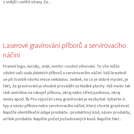
z vnější i vnitřní strany Za...
Laserové gravírování příborů a servírovacího
náčiní
Firemní logo, iniciály, znak, motto i osobní věnování. To vše může
zdobit vaši sadu jídelních příborů a servírovacího náčiní. Vaší kreativě
se při tvorbě návrhu meze nekladou. Jediné, na co je dobré myslet, je
fakt, že gravírování je vhodné provádět na hladké plochy. Váš motiv tak
rádi umístíme na rukojeť příboru, okraj nebo střed podnosu, okraj
misky apod. 📝 Pro výpočet ceny gravírování je nezbytné: Vyberte si
typ a název příboru nebo servírovacího náčiní, který chcete gravírovat.
Napište identifikační údaje produktu - produktový kód, název produktu,
url link produktu. Napište počet požadovaných kusů. Napište fakt...