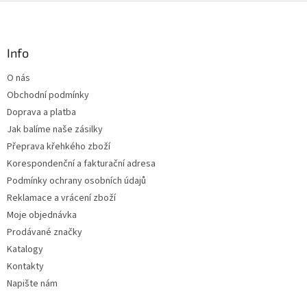
l
Z
á
á
d
p
a
a
Info
c
t
í
O nás
í
p
Obchodní podmínky
r
v
Doprava a platba
k
Jak balíme naše zásilky
y
Přeprava křehkého zboží
v
ý
Korespondenční a fakturační adresa
p
Podmínky ochrany osobních údajů
i
Reklamace a vrácení zboží
s
u
Moje objednávka
Prodávané značky
Katalogy
Kontakty
Napište nám