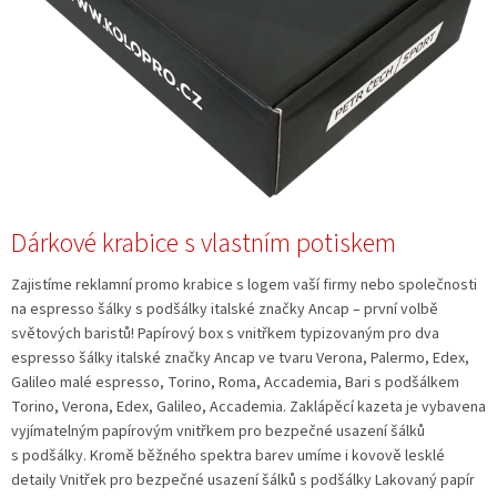
á
n
k
ů
Dárkové krabice s vlastním potiskem
Zajistíme reklamní promo krabice s logem vaší firmy nebo společnosti
na espresso šálky s podšálky italské značky Ancap – první volbě
světových baristů! Papírový box s vnitřkem typizovaným pro dva
espresso šálky italské značky Ancap ve tvaru Verona, Palermo, Edex,
Galileo malé espresso, Torino, Roma, Accademia, Bari s podšálkem
Torino, Verona, Edex, Galileo, Accademia. Zaklápěcí kazeta je vybavena
vyjímatelným papírovým vnitřkem pro bezpečné usazení šálků
s podšálky. Kromě běžného spektra barev umíme i kovově lesklé
detaily Vnitřek pro bezpečné usazení šálků s podšálky Lakovaný papír