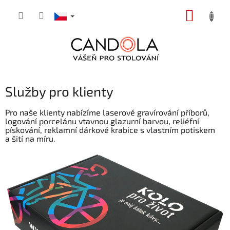
Přejít
NÁKUP
na
obsah
KOŠÍK
Služby pro klienty
Pro naše klienty nabízíme laserové gravírování příborů,
logování porcelánu vtavnou glazurní barvou, reliéfní
pískování, reklamní dárkové krabice s vlastním potiskem
a šití na míru.
V
ý
p
i
s
č
l