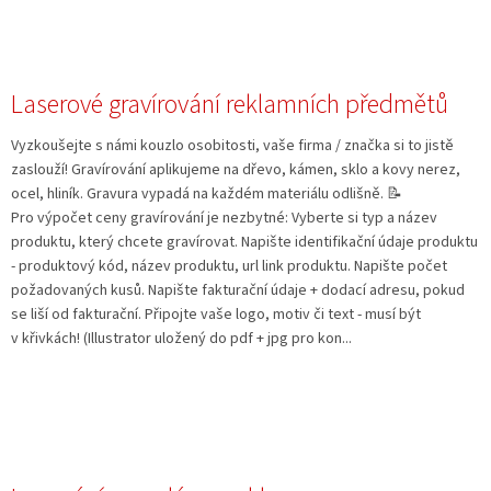
Laserové gravírování reklamních předmětů
Vyzkoušejte s námi kouzlo osobitosti, vaše firma / značka si to jistě
zaslouží! Gravírování aplikujeme na dřevo, kámen, sklo a kovy nerez,
ocel, hliník. Gravura vypadá na každém materiálu odlišně. 📝
Pro výpočet ceny gravírování je nezbytné: Vyberte si typ a název
produktu, který chcete gravírovat. Napište identifikační údaje produktu
- produktový kód, název produktu, url link produktu. Napište počet
požadovaných kusů. Napište fakturační údaje + dodací adresu, pokud
se liší od fakturační. Připojte vaše logo, motiv či text - musí být
v křivkách! (Illustrator uložený do pdf + jpg pro kon...