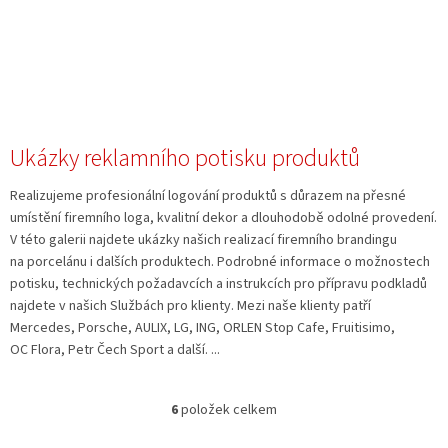
Ukázky reklamního potisku produktů
Realizujeme profesionální logování produktů s důrazem na přesné
umístění firemního loga, kvalitní dekor a dlouhodobě odolné provedení.
V této galerii najdete ukázky našich realizací firemního brandingu
na porcelánu i dalších produktech. Podrobné informace o možnostech
potisku, technických požadavcích a instrukcích pro přípravu podkladů
najdete v našich Službách pro klienty. Mezi naše klienty patří
Mercedes, Porsche, AULIX, LG, ING, ORLEN Stop Cafe, Fruitisimo,
OC Flora, Petr Čech Sport a další. ...
6
položek celkem
O
v