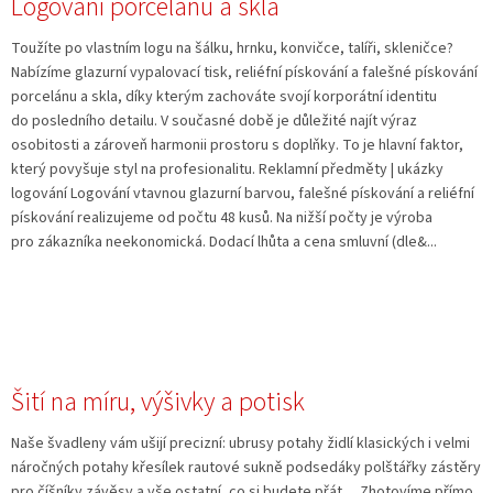
Logování porcelánu a skla
Toužíte po vlastním logu na šálku, hrnku, konvičce, talíři, skleničce?
Nabízíme glazurní vypalovací tisk, reliéfní pískování a falešné pískování
porcelánu a skla, díky kterým zachováte svojí korporátní identitu
do posledního detailu. V současné době je důležité najít výraz
osobitosti a zároveň harmonii prostoru s doplňky. To je hlavní faktor,
který povyšuje styl na profesionalitu. Reklamní předměty | ukázky
logování Logování vtavnou glazurní barvou, falešné pískování a reliéfní
pískování realizujeme od počtu 48 kusů. Na nižší počty je výroba
pro zákazníka neekonomická. Dodací lhůta a cena smluvní (dle&...
Šití na míru, výšivky a potisk
Naše švadleny vám ušijí precizní: ubrusy potahy židlí klasických i velmi
náročných potahy křesílek rautové sukně podsedáky polštářky zástěry
pro číšníky závěsy a vše ostatní, co si budete přát… Zhotovíme přímo