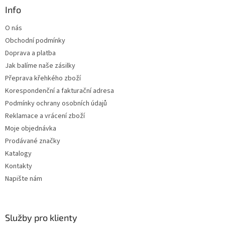
a
a
Info
c
t
í
O nás
í
p
Obchodní podmínky
r
v
Doprava a platba
k
Jak balíme naše zásilky
y
Přeprava křehkého zboží
v
ý
Korespondenční a fakturační adresa
p
Podmínky ochrany osobních údajů
i
Reklamace a vrácení zboží
s
u
Moje objednávka
Prodávané značky
Katalogy
Kontakty
Napište nám
Služby pro klienty