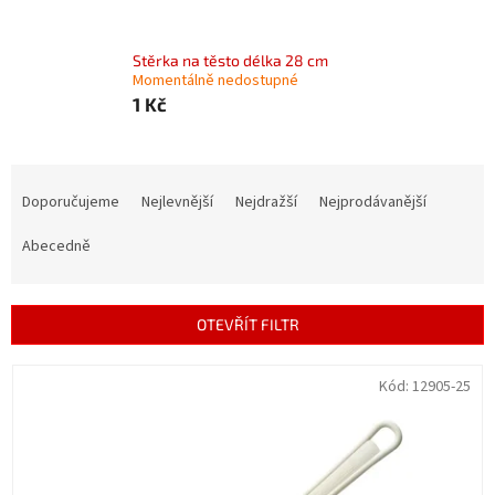
Stěrka na těsto délka 28 cm
Momentálně nedostupné
1 Kč
Ř
a
Doporučujeme
Nejlevnější
Nejdražší
Nejprodávanější
z
e
Abecedně
n
í
p
OTEVŘÍT FILTR
r
o
V
Kód:
12905-25
d
ý
u
p
k
i
t
s
ů