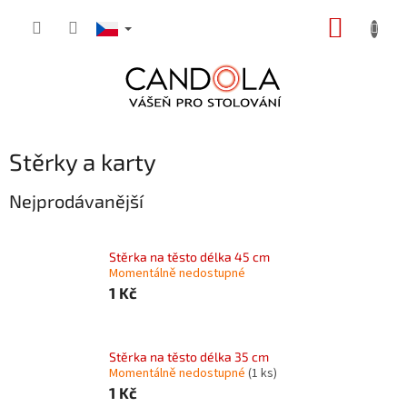
Přejít
NÁKUP
na
obsah
KOŠÍK
Stěrky a karty
Nejprodávanější
Stěrka na těsto délka 45 cm
Momentálně nedostupné
1 Kč
Stěrka na těsto délka 35 cm
Momentálně nedostupné
(1 ks)
1 Kč