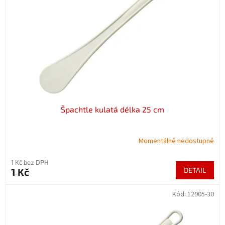
p
r
o
d
u
k
t
ů
Špachtle kulatá délka 25 cm
Momentálně nedostupné
1 Kč bez DPH
1 Kč
DETAIL
Kód:
12905-30