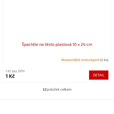
Špachtle na těsto plastová 10 x 24 cm
Momentálně nedostupné
(1 ks)
1 Kč bez DPH
1 Kč
DETAIL
12
položek celkem
O
v
l
Z
á
á
d
p