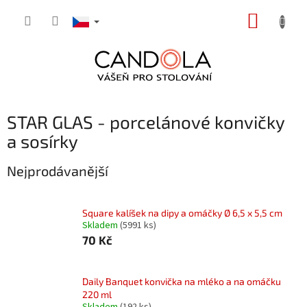
Přejít
NÁKUP
na
obsah
KOŠÍK
STAR GLAS - porcelánové konvičky
a sosírky
Nejprodávanější
Square kalíšek na dipy a omáčky Ø 6,5 x 5,5 cm
Skladem
(5991 ks)
70 Kč
Daily Banquet konvička na mléko a na omáčku
220 ml