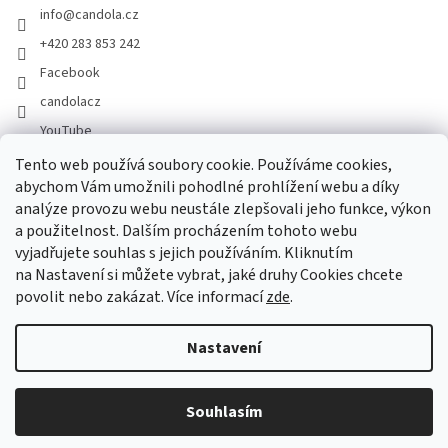
info
@
candola.cz
+420 283 853 242
Facebook
candolacz
YouTube
Tento web používá soubory cookie. Používáme cookies,
abychom Vám umožnili pohodlné prohlížení webu a díky
Přijímáme online platby
analýze provozu webu neustále zlepšovali jeho funkce, výkon
a použitelnost. Dalším procházením tohoto webu
vyjadřujete souhlas s jejich používáním. Kliknutím
na Nastavení si můžete vybrat, jaké druhy Cookies chcete
povolit nebo zakázat. Více informací
zde
.
Vytvořil Shoptet
Nastavení
Copyright 2026
GASTRO HOLDING CANDOLA, s. r. o.
. Všechna
Souhlasím
práva vyhrazena.
Upravit nastavení cookies