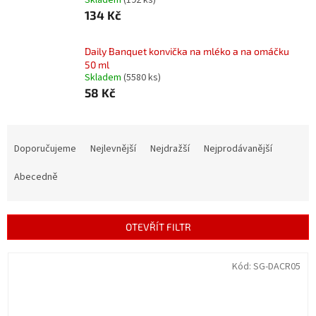
Skladem
(192 ks)
134 Kč
Daily Banquet konvička na mléko a na omáčku
50 ml
Skladem
(5580 ks)
58 Kč
Ř
a
Doporučujeme
Nejlevnější
Nejdražší
Nejprodávanější
z
e
Abecedně
n
í
p
OTEVŘÍT FILTR
r
o
V
Kód:
SG-DACR05
d
ý
u
p
k
i