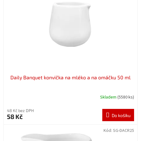
t
s
ů
p
r
o
d
u
k
t
ů
Daily Banquet konvička na mléko a na omáčku 50 ml
Skladem
(5580 ks)
48 Kč bez DPH
58 Kč
Do košíku
Kód:
SG-DACR25