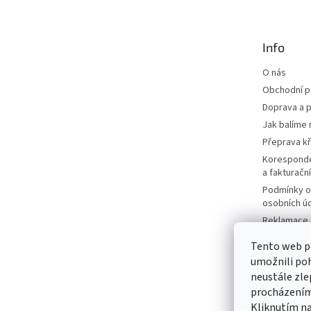
p
a
t
Info
í
O nás
Obchodní 
Doprava a p
Jak balíme 
Přeprava k
Korespond
a fakturačn
Podmínky o
osobních ú
Reklamace a
Moje objed
Tento web p
Prodávané 
umožnili poh
Katalogy
neustále zle
Kontakty
procházením 
Kliknutím na
Napište ná