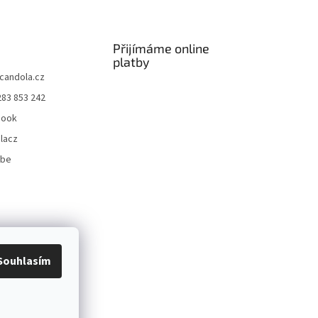
Přijímáme online
platby
candola.cz
283 853 242
book
lacz
ube
Souhlasím