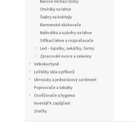
Barové míchací lžičky
Otvíráky na lahve
Šejkry na koktejly
Barmanské dávkovače
Nalévátka a uzávěry na lahve
Stříkací lahve a rozprašovače
Led – lopatky, sekáčky, formy
Zpracování ovoce a zeleniny
Velkokuchyně
Leštičky skla a příborů
Ubrousky a jednorázový sortiment
Popisovače a tabulky
Osvěžovače a hygiena
Inventář k zapůjčení
Značky
Z
á