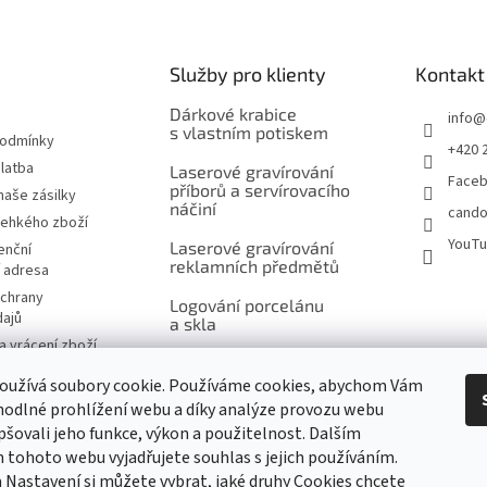
Služby pro klienty
Kontakt
Dárkové krabice
info
@
s vlastním potiskem
podmínky
+420 
latba
Laserové gravírování
Face
příborů a servírovacího
naše zásilky
náčiní
cando
řehkého zboží
YouT
Laserové gravírování
enční
reklamních předmětů
í adresa
chrany
Logování porcelánu
dajů
a skla
 vrácení zboží
Šití na míru, výšivky
návka
a potisk
oužívá soubory cookie. Používáme cookies, abychom Vám
značky
odlné prohlížení webu a díky analýze provozu webu
Ukázky reklamního
pšovali jeho funkce, výkon a použitelnost. Dalším
potisku produktů
tohoto webu vyjadřujete souhlas s jejich používáním.
 Nastavení si můžete vybrat, jaké druhy Cookies chcete
m