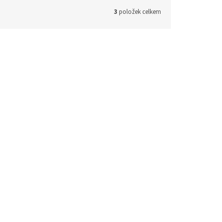
3
položek celkem
d:
405208
Kód:
405307
Nerezový podnos oválný
28,5 x 22 cm
dem
(8 ks)
Skladem
(12 ks)
130 Kč bez DPH
 košíku
157 Kč
Do košíku