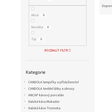
Ř
n
a
Dopor
e
z
l
Akce
0
e
V
n
ý
í
Novinka
0
p
p
i
r
Tip
0
s
o
p
d
ROZBALIT FILTR
r
u
o
k
d
t
Přeskočit
u
ů
Kategorie
kategorie
Serví
k
t
CANDOLA lampičky a příslušenství
ů
CANDOLA textilní látky a ubrusy
ANCAP kávový porcelán
Italská káva Mokador
336 K
406
Italská káva Trismoka