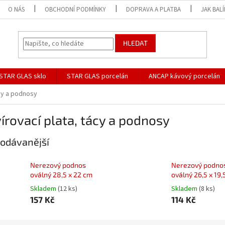
O NÁS
OBCHODNÍ PODMÍNKY
DOPRAVA A PLATBA
JAK BAL
HLEDAT
STAR GLAS sklo
STAR GLAS porcelán
ANCAP kávový porcelán
ácy a podnosy
írovací plata, tácy a podnosy
odávanější
Nerezový podnos
Nerezový podno
oválný 28,5 x 22 cm
oválný 26,5 x 19,
Skladem
(12 ks)
Skladem
(8 ks)
157 Kč
114 Kč