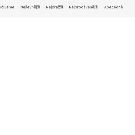
učujeme
Nejlevnější
Nejdražší
Nejprodávanější
Abecedně
Kód:
23160350FVV
Kó
rovací plato Ø 35 cm
Nerezový podnos oválný
26,5 x 19,5 cm
Na dotaz
Skla
č bez DPH
94 Kč bez DPH
 Kč
DETAIL
114 Kč
Do