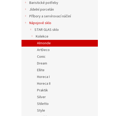
Baristické potřeby
t
ů
Jídelní porcelán
Příbory a servírovací náčiní
Nápojové sklo
59 Kč
71 K
STAR GLAS sklo
Kolekce
Almonde
ArtDeco
Conic
Dream
Ellite
Horeca I
Horeca II
Praktik
Large
Silver
Stiletto
Style