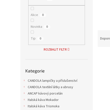
n
e
l
Akce
0
Novinka
0
Ř
a
Tip
Dopor
0
z
e
ROZBALIT FILTR
V
n
ý
í
p
p
Přeskočit
i
r
Kategorie
kategorie
s
o
p
CANDOLA lampičky a příslušenství
d
r
u
CANDOLA textilní látky a ubrusy
o
k
ANCAP kávový porcelán
d
t
Italská káva Mokador
u
ů
Italská káva Trismoka
Ball 
k