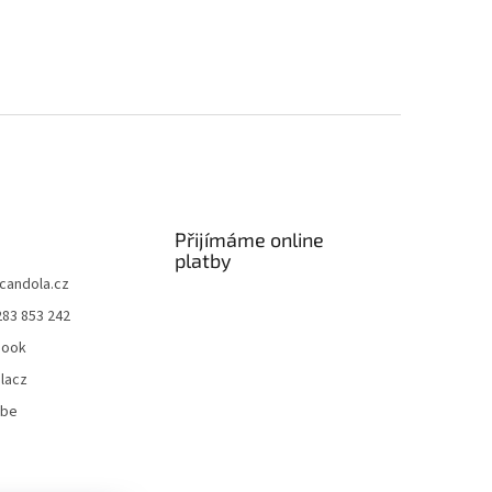
Přijímáme online
platby
candola.cz
283 853 242
book
lacz
ube