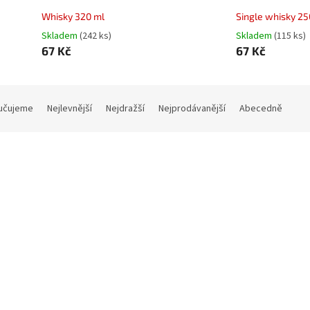
Whisky 320 ml
Single whisky 25
Skladem
(242 ks)
Skladem
(115 ks)
67 Kč
67 Kč
učujeme
Nejlevnější
Nejdražší
Nejprodávanější
Abecedně
Kód:
ALBA310
Kód:
310 ml
Double whisky 400 ml