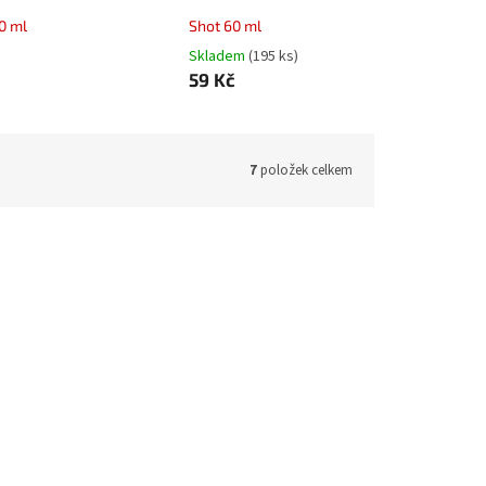
0 ml
Shot 60 ml
Skladem
(195 ks)
59 Kč
7
položek celkem
ALDW400
Kód:
ALHB410
High ball 410 ml