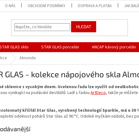
O NÁS
OBCHODNÍ PODMÍNKY
DOPRAVA A PLATBA
JAK BAL
HLEDAT
STAR GLAS sklo
STAR GLAS porcelán
ANCAP kávový porcelán
ekce
Almonde
R GLAS - kolekce nápojového skla Al
é sklenice s vysokým dnem. Ucelenou řadu lze využít od nealkoholic
sou vynikající na podávání destilátů. Ladí s řadou
ArtDeco,
takže je můžete
ezolovnatý křišťál Star Glas, vyrobený technologií Sparkle, má o 30 
eplotní odolnost pohárů Star Glas až 90 °C. Odolné myčkám nádobí, bez po
odávanější