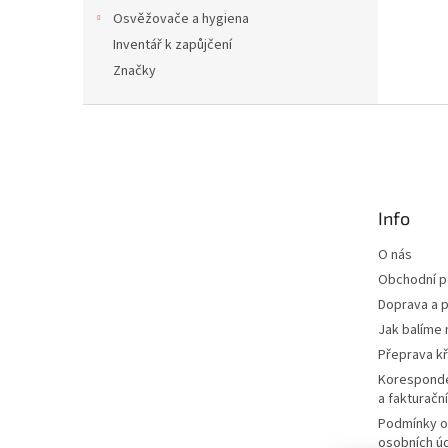
Osvěžovače a hygiena
Inventář k zapůjčení
Značky
Z
á
p
a
t
Info
í
O nás
Obchodní 
Doprava a p
Jak balíme 
Přeprava k
Korespond
a fakturačn
Podmínky o
osobních ú