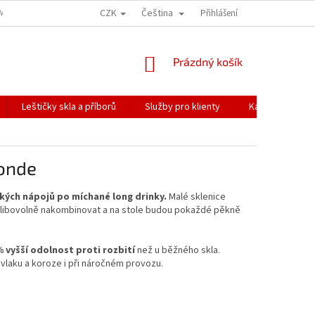
CZK
Čeština
ÍME NAŠE ZÁSILKY
PŘEPRAVA KŘEHKÉHO ZBOŽÍ
Přihlášení
KORESPONDENČNÍ A
NÁKUPNÍ
Prázdný košík
KOŠÍK
Leštičky skla a příborů
Služby pro klienty
Katalogy
monde
kých nápojů po míchané long drinky.
Malé sklenice
 libovolně nakombinovat a na stole budou pokaždé pěkně
% vyšší odolnost proti rozbití
než u běžného skla.
vlaku a koroze i při náročném provozu.