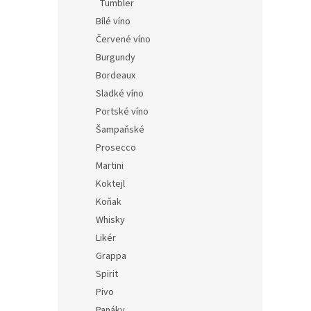
Tumbler
59 Kč
Bílé víno
71 K
Červené víno
Burgundy
Bordeaux
Sladké víno
Portské víno
Šampaňské
Prosecco
Martini
Koktejl
Whis
Koňak
Whisky
Likér
Grappa
Spirit
55 Kč
67 
Pivo
Panáky