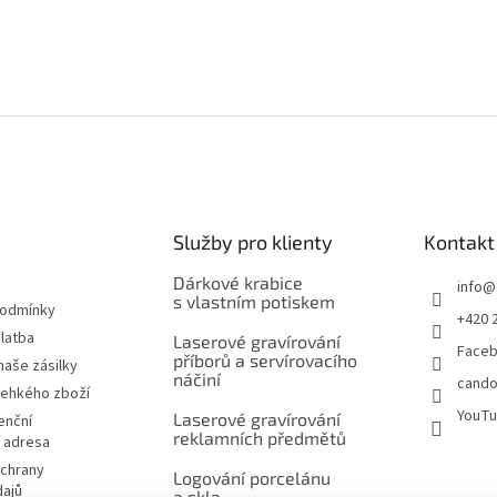
Služby pro klienty
Kontakt
Dárkové krabice
info
@
s vlastním potiskem
podmínky
+420 
latba
Laserové gravírování
Face
příborů a servírovacího
naše zásilky
náčiní
cando
řehkého zboží
YouT
Laserové gravírování
enční
reklamních předmětů
í adresa
chrany
Logování porcelánu
dajů
a skla