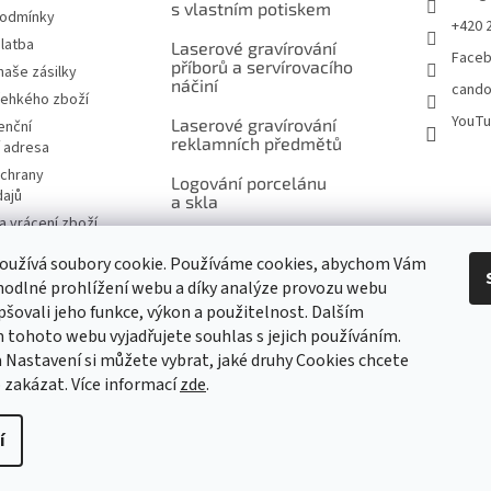
s vlastním potiskem
v
podmínky
+420 
ý
latba
Laserové gravírování
p
Face
příborů a servírovacího
naše zásilky
i
náčiní
cando
s
řehkého zboží
u
YouT
Laserové gravírování
enční
reklamních předmětů
í adresa
chrany
Logování porcelánu
dajů
a skla
 vrácení zboží
Šití na míru, výšivky
návka
a potisk
oužívá soubory cookie. Používáme cookies, abychom Vám
značky
odlné prohlížení webu a díky analýze provozu webu
Ukázky reklamního
pšovali jeho funkce, výkon a použitelnost. Dalším
potisku produktů
tohoto webu vyjadřujete souhlas s jejich používáním.
 Nastavení si můžete vybrat, jaké druhy Cookies chcete
m
 zakázat. Více informací
zde
.
í
echna práva vyhrazena.
Upravit nastavení cookies