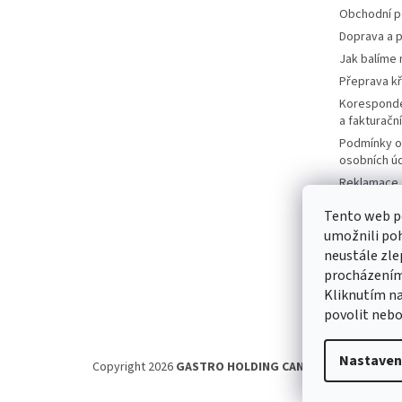
Obchodní 
Doprava a p
Jak balíme 
Přeprava k
Korespond
a fakturačn
Podmínky o
osobních ú
Reklamace a
Moje objed
Tento web p
Prodávané 
umožnili poh
Katalogy
neustále zle
Kontakty
procházením 
Kliknutím na
Napište ná
povolit nebo
Nastaven
Copyright 2026
GASTRO HOLDING CANDOLA, s. r. o.
. Vš