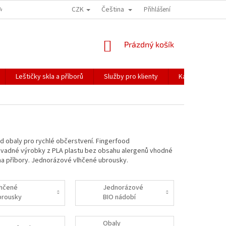
CZK
Čeština
ÍME NAŠE ZÁSILKY
PŘEPRAVA KŘEHKÉHO ZBOŽÍ
Přihlášení
KORESPONDENČNÍ A
NÁKUPNÍ
Prázdný košík
KOŠÍK
Leštičky skla a příborů
Služby pro klienty
Katalogy
 obaly pro rychlé občerstvení. Fingerfood
závadné výrobky z PLA plastu bez obsahu alergenů vhodné
 na příbory. Jednorázové vlhčené ubrousky.
lhčené
Jednorázové
brousky
BIO nádobí
Obaly