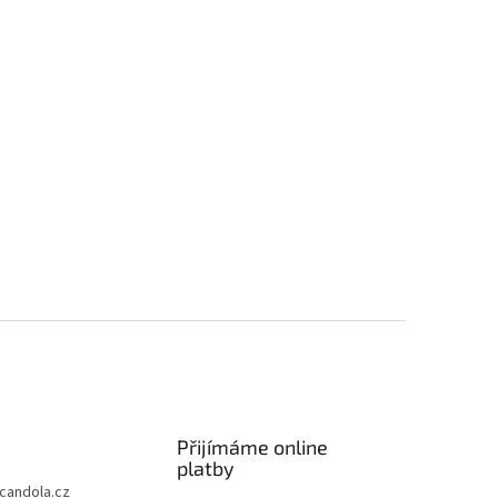
33 x 33 cm - yellow 50 ks
Na dotaz
Na dotaz
27 Kč bez DPH
ETAIL
33 Kč
DETAIL
Přijímáme online
platby
candola.cz