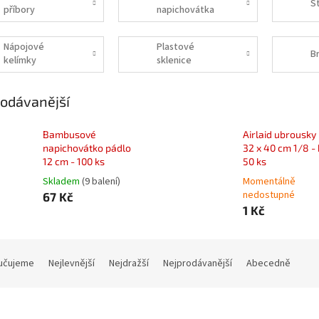
S
příbory
napichovátka
a míchátka
Nápojové
Plastové
B
kelímky
sklenice
odávanější
Bambusové
Airlaid ubrousky
napichovátko pádlo
32 x 40 cm 1/8 -
12 cm - 100 ks
50 ks
Skladem
(9 balení)
Momentálně
nedostupné
67 Kč
1 Kč
učujeme
Nejlevnější
Nejdražší
Nejprodávanější
Abecedně
Kód:
44940-14
Kód:
5010