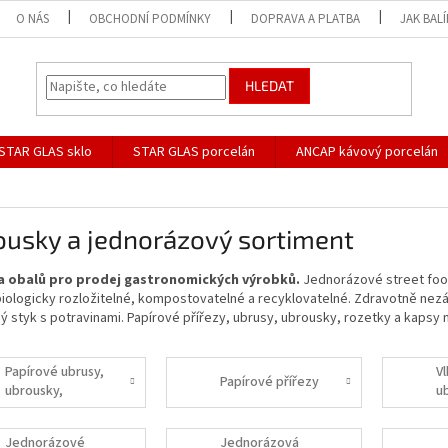
O NÁS
OBCHODNÍ PODMÍNKY
DOPRAVA A PLATBA
JAK BAL
HLEDAT
STAR GLAS sklo
STAR GLAS porcelán
ANCAP kávový porcelán
ousky a jednorázový sortiment
 obalů pro prodej gastronomických výrobků.
Jednorázové street food
biologicky rozložitelné, kompostovatelné a recyklovatelné. Zdravotně ne
ý styk s potravinami. Papírové přířezy, ubrusy, ubrousky, rozetky a kapsy
Papírové ubrusy,
V
Papírové přířezy
ubrousky,
u
rozetky a kapsy
na příbory
Jednorázové
Jednorázová