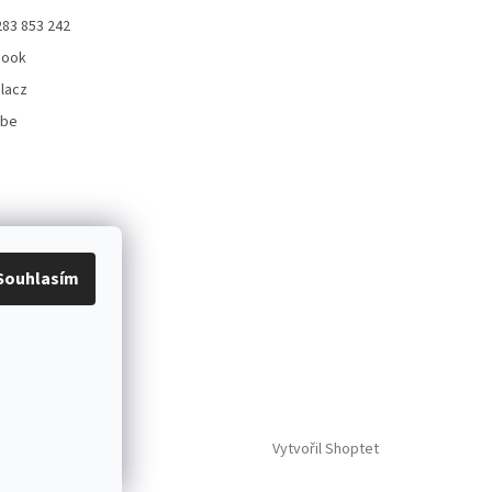
283 853 242
book
lacz
ube
Souhlasím
Vytvořil Shoptet