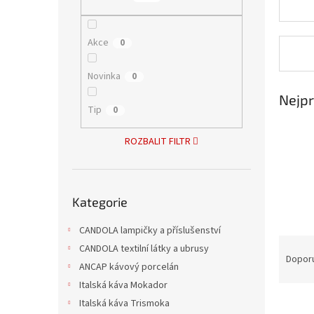
n
e
l
Akce
0
Novinka
0
Nejpr
Tip
0
ROZBALIT FILTR
Přeskočit
Kategorie
kategorie
CANDOLA lampičky a příslušenství
Ř
CANDOLA textilní látky a ubrusy
a
Dopor
ANCAP kávový porcelán
z
Italská káva Mokador
e
V
n
Italská káva Trismoka