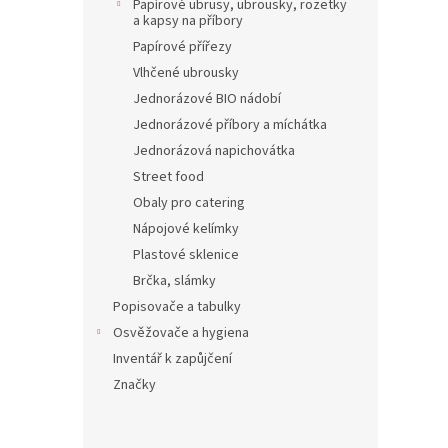
Papírové ubrusy, ubrousky, rozetky
a kapsy na příbory
Papírové přířezy
Vlhčené ubrousky
Jednorázové BIO nádobí
Jednorázové příbory a míchátka
Tissu
33 x 
Jednorázová napichovátka
Street food
Obaly pro catering
Nápojové kelímky
24 Kč
29 
Plastové sklenice
Brčka, slámky
Popisovače a tabulky
Osvěžovače a hygiena
Inventář k zapůjčení
Značky