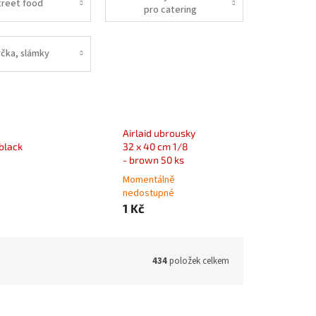
treet food
pro catering
rčka, slámky
Airlaid ubrousky
 black
32 x 40 cm 1/8
- brown 50 ks
Momentálně
nedostupné
1 Kč
434
položek celkem
6-000-32
Kód:
50106-000-48