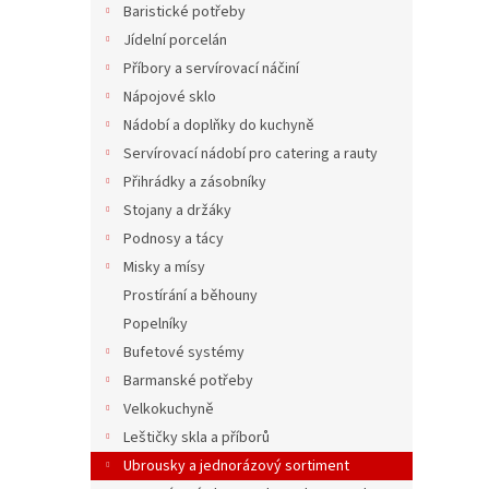
ý
í
Baristické potřeby
p
p
Jídelní porcelán
i
r
Příbory a servírovací náčiní
s
o
Nápojové sklo
p
d
Nádobí a doplňky do kuchyně
r
u
o
k
Servírovací nádobí pro catering a rauty
d
t
Přihrádky a zásobníky
u
ů
Stojany a držáky
Plast
k
Podnosy a tácy
Ø 5 x
t
Misky a mísy
ů
Prostírání a běhouny
Popelníky
1 Kč b
1 Kč
Bufetové systémy
Barmanské potřeby
Velkokuchyně
Leštičky skla a příborů
Ubrousky a jednorázový sortiment