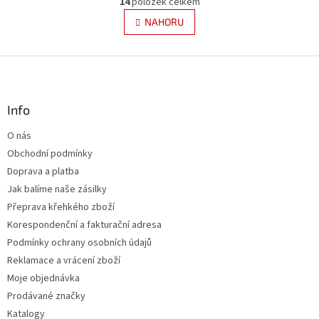
14
položek celkem
v
á
l
NAHORU
n
á
k
d
o
v
Z
a
á
c
á
n
í
p
í
p
a
Info
r
t
v
O nás
í
k
Obchodní podmínky
y
v
Doprava a platba
ý
Jak balíme naše zásilky
p
Přeprava křehkého zboží
i
s
Korespondenční a fakturační adresa
u
Podmínky ochrany osobních údajů
Reklamace a vrácení zboží
Moje objednávka
Prodávané značky
Katalogy