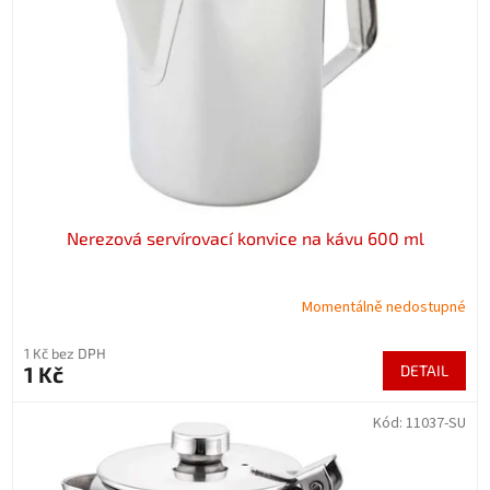
p
r
o
d
u
k
t
ů
Nerezová servírovací konvice na kávu 600 ml
Momentálně nedostupné
1 Kč bez DPH
1 Kč
DETAIL
Kód:
11037-SU