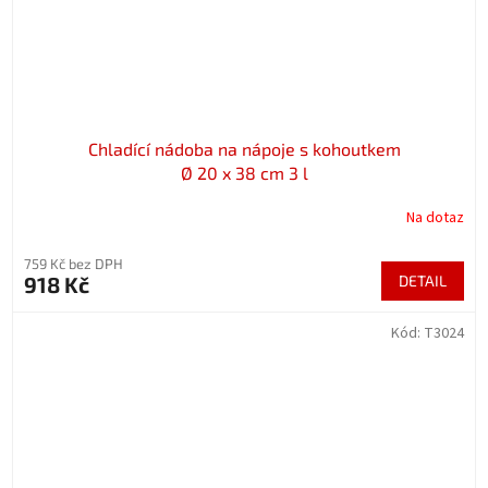
Chladící nádoba na nápoje s kohoutkem
Ø 20 x 38 cm 3 l
Na dotaz
759 Kč bez DPH
918 Kč
DETAIL
Kód:
T3024