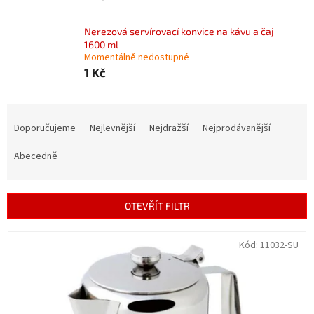
Nerezová servírovací konvice na kávu a čaj
1600 ml
Momentálně nedostupné
1 Kč
Ř
a
Doporučujeme
Nejlevnější
Nejdražší
Nejprodávanější
z
e
Abecedně
n
í
p
OTEVŘÍT FILTR
r
o
V
Kód:
11032-SU
d
ý
u
p
k
i
t
s
ů