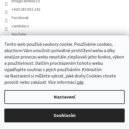
info
@
candola.cz
+420 283 853 242
Facebook
candolacz
YouTube
Tento web používá soubory cookie. Používáme cookies,
abychom Vám umožnili pohodlné prohlížení webu a díky
Přijímáme online platby
analýze provozu webu neustále zlepšovali jeho funkce, výkon
a použitelnost. Dalším procházením tohoto webu
vyjadřujete souhlas s jejich používáním. Kliknutím
na Nastavení si můžete vybrat, jaké druhy Cookies chcete
povolit nebo zakázat. Více informací
zde
.
Vytvořil Shoptet
Nastavení
Copyright 2026
GASTRO HOLDING CANDOLA, s. r. o.
. Všechna
Souhlasím
práva vyhrazena.
Upravit nastavení cookies