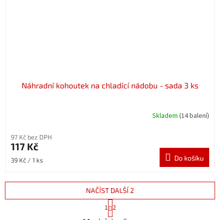
Náhradní kohoutek na chladící nádobu - sada 3 ks
Skladem
(14 balení)
97 Kč bez DPH
117 Kč
Do košíku
Měrná
39 Kč / 1 ks
cena:
NAČÍST DALŠÍ 2
S
1
2
t
O
r