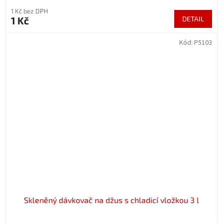
1 Kč bez DPH
1 Kč
DETAIL
Kód:
P5103
Skleněný dávkovač na džus s chladicí vložkou 3 l