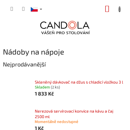
Přejít
NÁKUP
na
obsah
KOŠÍK
Nádoby na nápoje
Nejprodávanější
Skleněný dávkovač na džus s chladicí vložkou 3 l
Skladem
(2 ks)
1 833 Kč
Nerezová servírovací konvice na kávu a čaj
2500 ml
Momentálně nedostupné
1 Kč