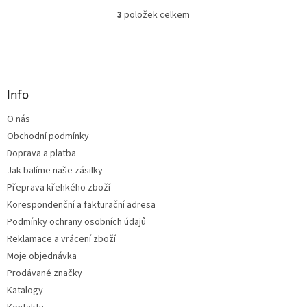
3
položek celkem
O
v
l
Z
á
á
d
p
a
a
Info
c
t
í
O nás
í
p
Obchodní podmínky
r
v
Doprava a platba
k
Jak balíme naše zásilky
y
Přeprava křehkého zboží
v
ý
Korespondenční a fakturační adresa
p
Podmínky ochrany osobních údajů
i
Reklamace a vrácení zboží
s
u
Moje objednávka
Prodávané značky
Katalogy