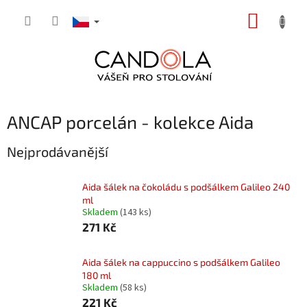
Přejít
NÁKUP
na
obsah
KOŠÍK
ANCAP porcelán - kolekce Aida
Nejprodávanější
Aida šálek na čokoládu s podšálkem Galileo 240
ml
Skladem
(143 ks)
271 Kč
Aida šálek na cappuccino s podšálkem Galileo
180 ml
Skladem
(58 ks)
221 Kč