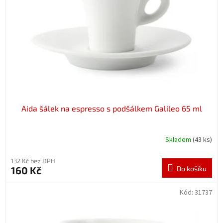
p
r
o
d
u
k
t
ů
Aida šálek na espresso s podšálkem Galileo 65 ml
Skladem
(43 ks)
132 Kč bez DPH
160 Kč
Do košíku
Kód:
31737