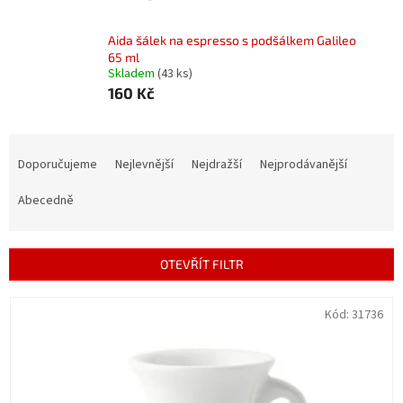
Aida šálek na espresso s podšálkem Galileo
65 ml
Skladem
(43 ks)
160 Kč
Ř
a
Doporučujeme
Nejlevnější
Nejdražší
Nejprodávanější
z
e
Abecedně
n
í
p
OTEVŘÍT FILTR
r
o
V
Kód:
31736
d
ý
u
p
k
i
t
s
ů