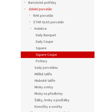
čtver
Baristické potřeby
t
ů
Jídelní porcelán
RAK porcelán
STAR GLAS porcelán
93 Kč
112 
Kolekce
Daily Banquet
Daily Coupe
Square
Square Coupe
Pottery
Sady porcelánu
Mělké talíře
Hluboké talíře
Misky a mísy
Squar
Misky na předkrmy
bez 
Šálky, hrnky a podšálky
Konvičky a sosírky