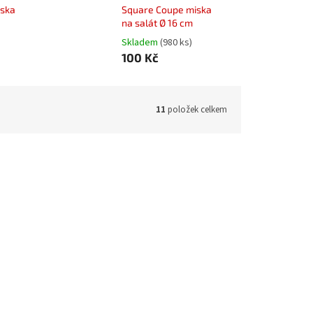
iska
Square Coupe miska
na salát Ø 16 cm
)
Skladem
(980 ks)
100 Kč
11
položek celkem
G-SCFP21
Kód:
SG-SCFP27
vercový
Square Coupe talíř mělký čtvercový