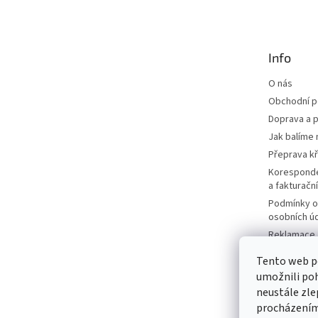
p
a
t
Info
í
O nás
Obchodní 
Doprava a p
Jak balíme 
Přeprava k
Korespond
a fakturačn
Podmínky o
osobních ú
Reklamace a
Moje objed
Tento web p
Prodávané 
umožnili poh
Katalogy
neustále zle
Kontakty
procházením 