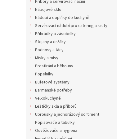
Příbory a servírovací náčiní
202 K
Nápojové sklo
244
Nádobí a doplňky do kuchyně
Servírovací nádobí pro catering a rauty
Přihrádky a zásobníky
Stojany a držáky
Podnosy a tácy
Misky a mísy
Prostírání a běhouny
Popelníky
Bufetové systémy
Squa
Barmanské potřeby
čtve
Velkokuchyně
Leštičky skla a příborů
Ubrousky a jednorázový sortiment
Popisovače a tabulky
47 Kč
57 
Osvěžovače a hygiena
Inventář k zapůjčení