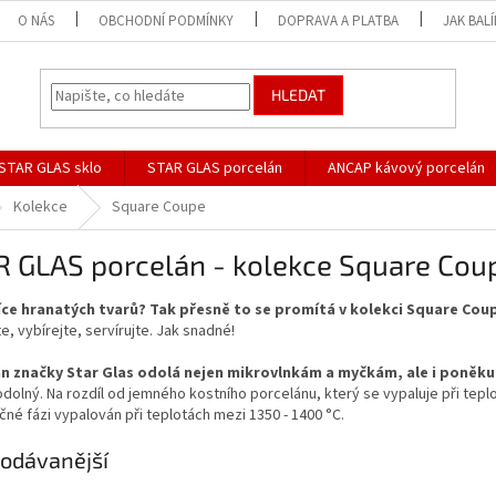
O NÁS
OBCHODNÍ PODMÍNKY
DOPRAVA A PLATBA
JAK BAL
HLEDAT
STAR GLAS sklo
STAR GLAS porcelán
ANCAP kávový porcelán
Kolekce
Square Coupe
R GLAS porcelán - kolekce Square Cou
íce hranatých tvarů? Tak přesně to se promítá v kolekci Square Cou
e, vybírejte, servírujte. Jak snadné!
n značky Star Glas odolá nejen mikrovlnkám a myčkám, ale i poněku
odolný. Na rozdíl od jemného kostního porcelánu, který se vypaluje při tepl
čné fázi vypalován při teplotách mezi 1350 - 1400 °C.
odávanější