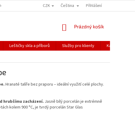
CZK
Čeština
ÍME NAŠE ZÁSILKY
PŘEPRAVA KŘEHKÉHO ZBOŽÍ
Přihlášení
KORESPONDENČNÍ A
NÁKUPNÍ
Prázdný košík
KOŠÍK
Leštičky skla a příborů
Služby pro klienty
Katalogy
pe
pe.
Hranaté talíře bez praporu – ideální využití celé plochy.
d hrubšímu zacházení.
Jasně bílý porcelán je extrémně
otách kolem 900 °C, je tvrdý porcelán Star Glas