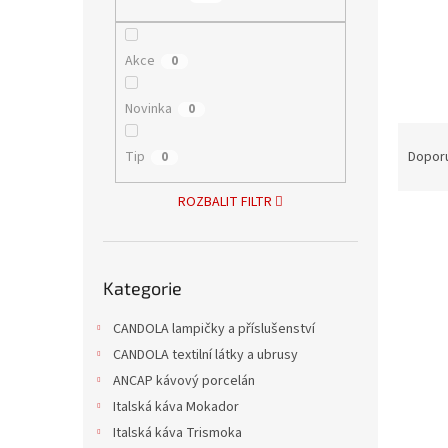
n
e
l
Akce
0
Novinka
0
Ř
a
Tip
Dopor
0
z
e
ROZBALIT FILTR
V
n
ý
í
p
p
Přeskočit
i
r
Kategorie
kategorie
s
o
p
CANDOLA lampičky a příslušenství
d
r
u
CANDOLA textilní látky a ubrusy
o
k
ANCAP kávový porcelán
d
t
Italská káva Mokador
u
ů
Italská káva Trismoka
Squar
k