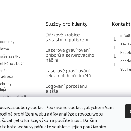
á
d
a
c
í
Služby pro klienty
Kontakt
p
r
Dárkové krabice
info
@
v
s vlastním potiskem
podmínky
+420 
k
latba
Laserové gravírování
y
Face
příborů a servírovacího
v
naše zásilky
náčiní
cando
ý
řehkého zboží
p
YouT
Laserové gravírování
enční
i
reklamních předmětů
í adresa
s
u
chrany
Logování porcelánu
dajů
a skla
 vrácení zboží
Šití na míru, výšivky
návka
a potisk
oužívá soubory cookie. Používáme cookies, abychom Vám
značky
odlné prohlížení webu a díky analýze provozu webu
Ukázky reklamního
pšovali jeho funkce, výkon a použitelnost. Dalším
potisku produktů
tohoto webu vyjadřujete souhlas s jejich používáním.