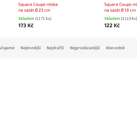
Square Coupe miska
Square Coupe m
na salát Ø 23 cm
na salát Ø 18 cm
Skladem
(1171 ks)
Skladem
(1110 ks
173 Kč
122 Kč
učujeme
Nejlevnější
Nejdražší
Nejprodávanější
Abecedně
Kód:
SG-SCDP23
Kód:
S
e Coupe talíř hluboký
Square Coupe talíř mělký čt