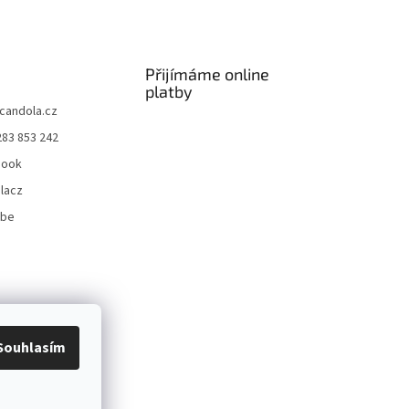
Přijímáme online
platby
candola.cz
283 853 242
book
lacz
ube
Souhlasím