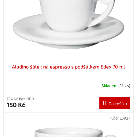
p
r
o
d
u
k
t
ů
Aladino šálek na espresso s podšálkem Edex 70 ml
Skladem
(31 ks)
124 Kč bez DPH
150 Kč
Do košíku
Kód:
25827