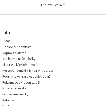
3
položek celkem
O
v
l
Z
á
á
d
p
a
a
Info
c
t
í
O nás
í
p
Obchodní podmínky
r
v
Doprava a platba
k
Jak balíme naše zásilky
y
Přeprava křehkého zboží
v
ý
Korespondenční a fakturační adresa
p
Podmínky ochrany osobních údajů
i
Reklamace a vrácení zboží
s
u
Moje objednávka
Prodávané značky
Katalogy