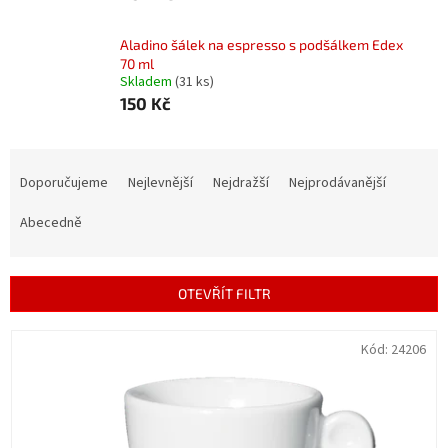
Aladino šálek na espresso s podšálkem Edex
70 ml
Skladem
(31 ks)
150 Kč
Ř
a
Doporučujeme
Nejlevnější
Nejdražší
Nejprodávanější
z
e
Abecedně
n
í
p
OTEVŘÍT FILTR
r
o
V
Kód:
24206
d
ý
u
p
k
i
t
s
ů