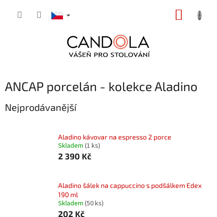
Přejít
NÁKUP
na
obsah
KOŠÍK
ANCAP porcelán - kolekce Aladino
Nejprodávanější
Aladino kávovar na espresso 2 porce
Skladem
(1 ks)
2 390 Kč
Aladino šálek na cappuccino s podšálkem Edex
190 ml
Skladem
(50 ks)
202 Kč