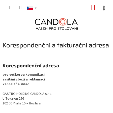
Přejít
NÁKUP
na
obsah
KOŠÍK
Korespondenční a fakturační adresa
Korespondenční adresa
pro veškerou komunikaci
zasílání zboží a reklamací
kancelář a sklad
GASTRO HOLDING CANDOLA s.r.o.
U Továren 256
102 00 Praha 15 – Hostivař