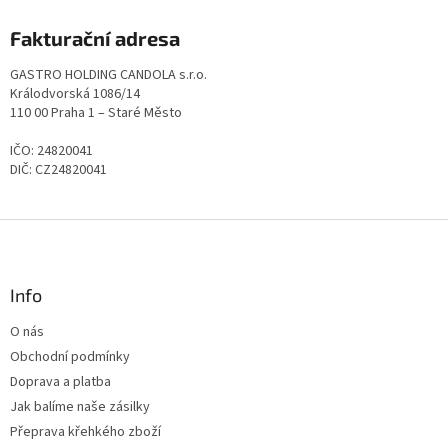
Fakturační adresa
GASTRO HOLDING CANDOLA s.r.o.
Králodvorská 1086/14
110 00 Praha 1 – Staré Město
IČO: 24820041
DIČ: CZ24820041
Z
á
p
a
Info
t
O nás
í
Obchodní podmínky
Doprava a platba
Jak balíme naše zásilky
Přeprava křehkého zboží