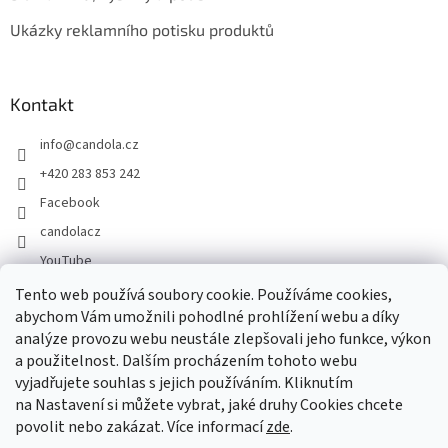
Ukázky reklamního potisku produktů
Kontakt
info
@
candola.cz
+420 283 853 242
Facebook
candolacz
YouTube
Tento web používá soubory cookie. Používáme cookies,
abychom Vám umožnili pohodlné prohlížení webu a díky
Přijímáme online platby
analýze provozu webu neustále zlepšovali jeho funkce, výkon
a použitelnost. Dalším procházením tohoto webu
vyjadřujete souhlas s jejich používáním. Kliknutím
na Nastavení si můžete vybrat, jaké druhy Cookies chcete
povolit nebo zakázat. Více informací
zde
.