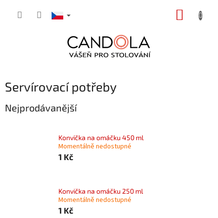
Přejít
NÁKUP
na
obsah
KOŠÍK
Servírovací potřeby
Nejprodávanější
Konvička na omáčku 450 ml
Momentálně nedostupné
1 Kč
Konvička na omáčku 250 ml
Momentálně nedostupné
1 Kč