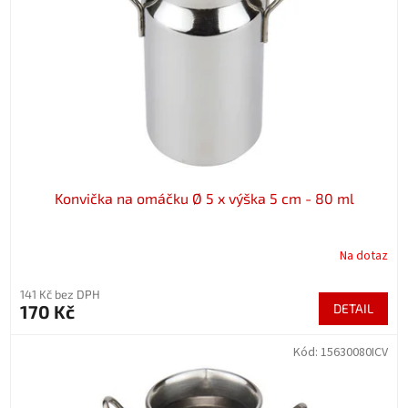
p
r
o
d
u
k
t
ů
Konvička na omáčku Ø 5 x výška 5 cm - 80 ml
Na dotaz
141 Kč bez DPH
170 Kč
DETAIL
Kód:
15630080ICV