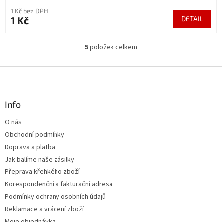
1 Kč bez DPH
1 Kč
DETAIL
5
položek celkem
O
v
l
Z
á
á
d
p
a
a
Info
c
t
í
O nás
í
p
Obchodní podmínky
r
v
Doprava a platba
k
Jak balíme naše zásilky
y
Přeprava křehkého zboží
v
ý
Korespondenční a fakturační adresa
p
Podmínky ochrany osobních údajů
i
Reklamace a vrácení zboží
s
u
Moje objednávka