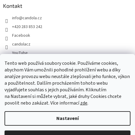
Kontakt
info
@
candola.cz
+420 283 853 242
Facebook
candolacz
YouTube
Tento web používá soubory cookie. Používáme cookies,
abychom Vám umožnili pohodlné prohlížení webu a díky
Přijímáme online platby
analýze provozu webu neustále zlepšovali jeho funkce, výkon
a použitelnost. Dalším procházením tohoto webu
vyjadřujete souhlas s jejich používáním. Kliknutím
na Nastavení si můžete vybrat, jaké druhy Cookies chcete
povolit nebo zakázat. Více informací
zde
.
Vytvořil Shoptet
Nastavení
Copyright 2026
GASTRO HOLDING CANDOLA, s. r. o.
. Všechna