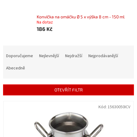
Konvička na omáčku Ø 5 x výška 8 cm - 150 ml
Na dotaz
186 Kč
Ř
a
Doporučujeme
Nejlevnější
Nejdražší
Nejprodávanější
z
e
Abecedně
n
í
p
OTEVŘÍT FILTR
r
o
V
Kód:
15630050ICV
d
ý
u
p
k
i
t
s
ů