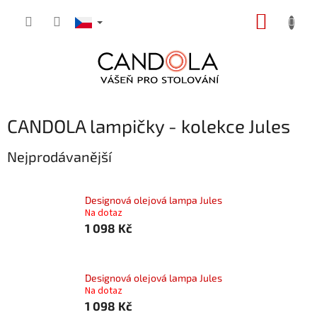
Přejít
NÁKUP
na
obsah
KOŠÍK
CANDOLA lampičky - kolekce Jules
Nejprodávanější
Designová olejová lampa Jules
Na dotaz
1 098 Kč
Designová olejová lampa Jules
Na dotaz
1 098 Kč