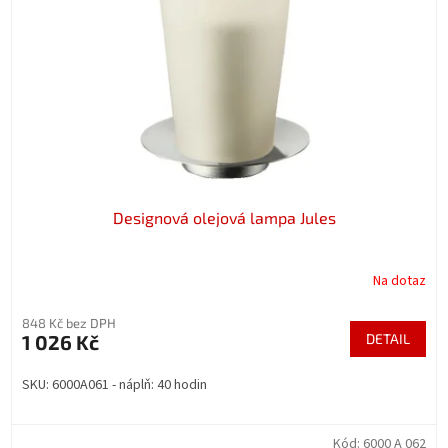
p
r
o
d
u
k
t
ů
Designová olejová lampa Jules
Na dotaz
848 Kč bez DPH
1 026 Kč
DETAIL
SKU: 6000A061 - náplň: 40 hodin
Kód:
6000 A 062