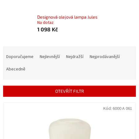
Designová olejová lampa Jules
Na dotaz
1 098 Kč
Ř
a
Doporučujeme
Nejlevnější
Nejdražší
Nejprodávanější
z
e
Abecedně
n
í
p
OTEVŘÍT FILTR
r
o
V
Kód:
6000 A 061
d
ý
u
p
k
i
t
s
ů