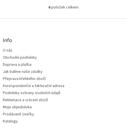
6
položek celkem
O
v
l
Z
á
á
d
p
a
a
Info
c
t
í
O nás
í
p
Obchodní podmínky
r
v
Doprava a platba
k
Jak balíme naše zásilky
y
Přeprava křehkého zboží
v
ý
Korespondenční a fakturační adresa
p
Podmínky ochrany osobních údajů
i
Reklamace a vrácení zboží
s
u
Moje objednávka
Prodávané značky
Katalogy