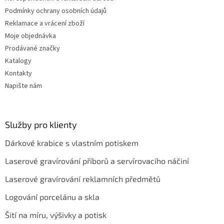
p
Podmínky ochrany osobních údajů
i
Reklamace a vrácení zboží
s
u
Moje objednávka
Prodávané značky
Katalogy
Kontakty
Napište nám
Služby pro klienty
Dárkové krabice s vlastním potiskem
Laserové gravírování příborů a servírovacího náčiní
Laserové gravírování reklamních předmětů
Logování porcelánu a skla
Šití na míru, výšivky a potisk