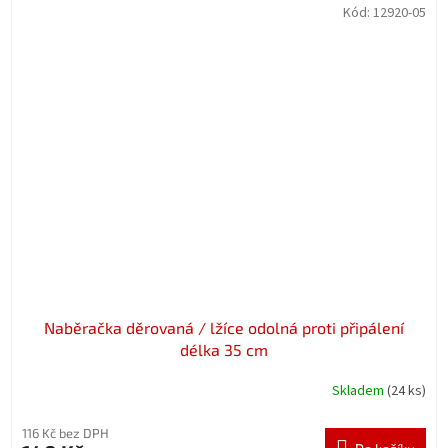
Kód:
12920-05
Naběračka děrovaná / lžíce odolná proti připálení
délka 35 cm
Skladem
(24 ks)
116 Kč bez DPH