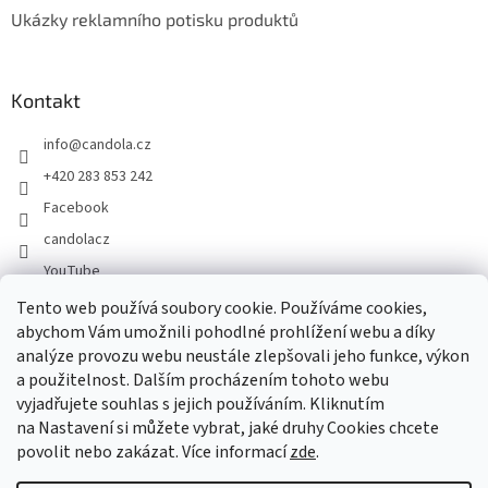
Ukázky reklamního potisku produktů
Kontakt
info
@
candola.cz
+420 283 853 242
Facebook
candolacz
YouTube
Tento web používá soubory cookie. Používáme cookies,
abychom Vám umožnili pohodlné prohlížení webu a díky
Přijímáme online platby
analýze provozu webu neustále zlepšovali jeho funkce, výkon
a použitelnost. Dalším procházením tohoto webu
vyjadřujete souhlas s jejich používáním. Kliknutím
na Nastavení si můžete vybrat, jaké druhy Cookies chcete
povolit nebo zakázat. Více informací
zde
.