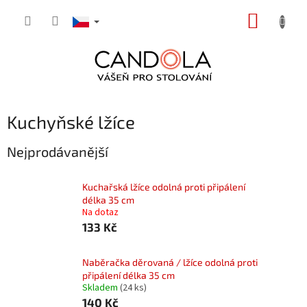
Přejít
NÁKUP
na
obsah
KOŠÍK
Kuchyňské lžíce
Nejprodávanější
Kuchařská lžíce odolná proti připálení
délka 35 cm
Na dotaz
133 Kč
Naběračka děrovaná / lžíce odolná proti
připálení délka 35 cm
Skladem
(24 ks)
140 Kč