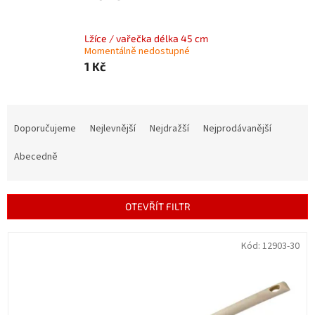
Lžíce / vařečka délka 45 cm
Momentálně nedostupné
1 Kč
Ř
a
Doporučujeme
Nejlevnější
Nejdražší
Nejprodávanější
z
e
Abecedně
n
í
p
OTEVŘÍT FILTR
r
o
V
Kód:
12903-30
d
ý
u
p
k
i
t
s
ů