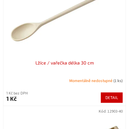
p
r
o
d
u
k
t
ů
Lžíce / vařečka délka 30 cm
Momentálně nedostupné
(1 ks)
1 Kč bez DPH
1 Kč
DETAIL
Kód:
12903-40