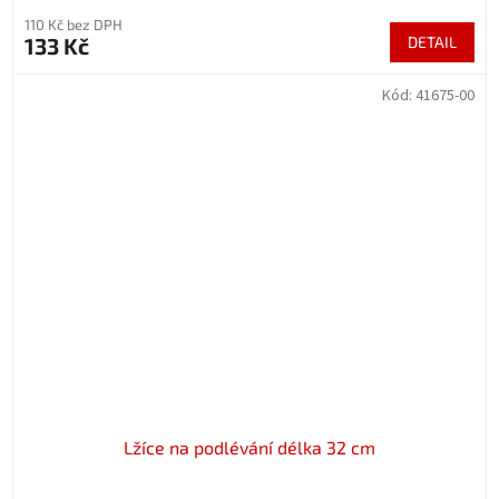
110 Kč bez DPH
133 Kč
DETAIL
Kód:
41675-00
Lžíce na podlévání délka 32 cm