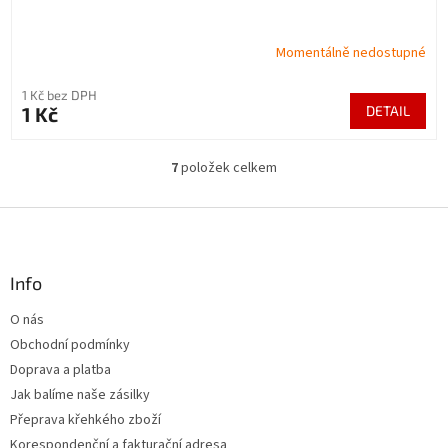
Momentálně nedostupné
1 Kč bez DPH
1 Kč
DETAIL
7
položek celkem
O
v
l
Z
á
á
d
p
a
a
Info
c
t
í
O nás
í
p
Obchodní podmínky
r
v
Doprava a platba
k
Jak balíme naše zásilky
y
Přeprava křehkého zboží
v
ý
Korespondenční a fakturační adresa