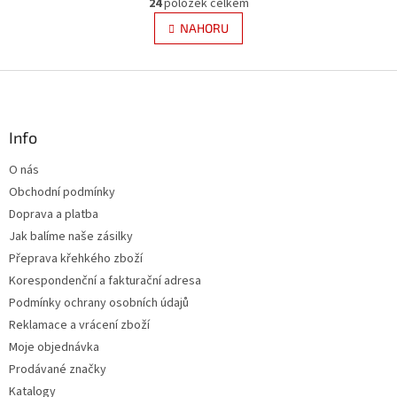
r
24
položek celkem
v
á
l
NAHORU
n
á
k
d
o
v
Z
a
á
c
á
n
í
p
í
p
a
Info
r
t
v
O nás
í
k
Obchodní podmínky
y
v
Doprava a platba
ý
Jak balíme naše zásilky
p
Přeprava křehkého zboží
i
s
Korespondenční a fakturační adresa
u
Podmínky ochrany osobních údajů
Reklamace a vrácení zboží
Moje objednávka
Prodávané značky
Katalogy