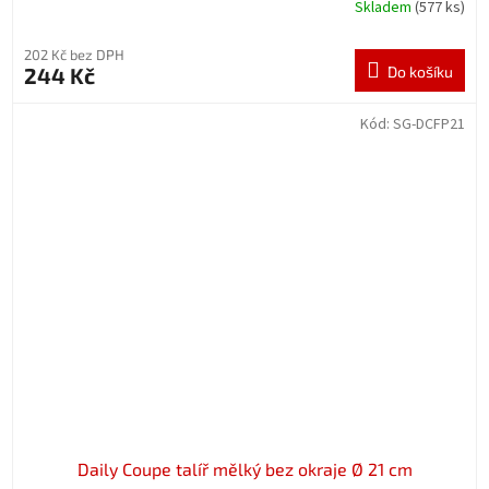
Skladem
(577 ks)
202 Kč bez DPH
244 Kč
Do košíku
Kód:
SG-DCFP21
Daily Coupe talíř mělký bez okraje Ø 21 cm