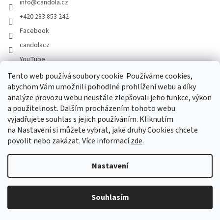
info
@
candola.cz
+420 283 853 242
Facebook
candolacz
YouTube
Tento web používá soubory cookie. Používáme cookies,
abychom Vám umožnili pohodlné prohlížení webu a díky
Přijímáme online platby
analýze provozu webu neustále zlepšovali jeho funkce, výkon
a použitelnost. Dalším procházením tohoto webu
vyjadřujete souhlas s jejich používáním. Kliknutím
na Nastavení si můžete vybrat, jaké druhy Cookies chcete
povolit nebo zakázat. Více informací
zde
.
Vytvořil Shoptet
Nastavení
Copyright 2026
GASTRO HOLDING CANDOLA, s. r. o.
. Všechna
Souhlasím
práva vyhrazena.
Upravit nastavení cookies