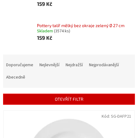
159 Kč
Pottery talíř mělký bez okraje zelený Ø 27 cm
Skladem
(3574 ks)
159 Kč
Ř
a
Doporučujeme
Nejlevnější
Nejdražší
Nejprodávanější
z
e
Abecedně
n
í
p
OTEVŘÍT FILTR
r
o
V
Kód:
SG-DAFP21
d
ý
u
p
k
i