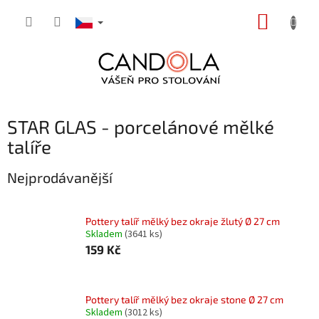
Přejít
NÁKUP
na
obsah
KOŠÍK
STAR GLAS - porcelánové mělké
talíře
Nejprodávanější
Pottery talíř mělký bez okraje žlutý Ø 27 cm
Skladem
(3641 ks)
159 Kč
Pottery talíř mělký bez okraje stone Ø 27 cm
Skladem
(3012 ks)