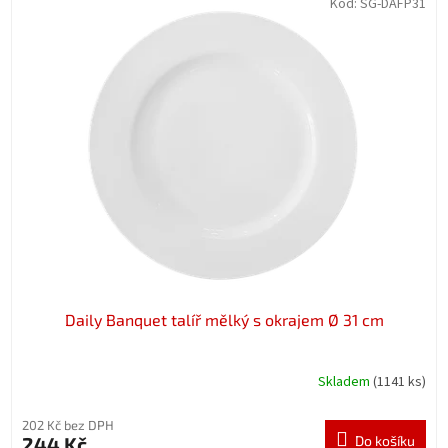
Kód:
SG-DAFP31
Daily Banquet talíř mělký s okrajem Ø 31 cm
Skladem
(1141 ks)
202 Kč bez DPH
244 Kč
Do košíku