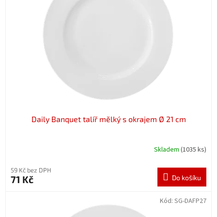
t
s
ů
p
r
o
d
u
k
t
ů
Daily Banquet talíř mělký s okrajem Ø 21 cm
Skladem
(1035 ks)
59 Kč bez DPH
71 Kč
Do košíku
Kód:
SG-DAFP27