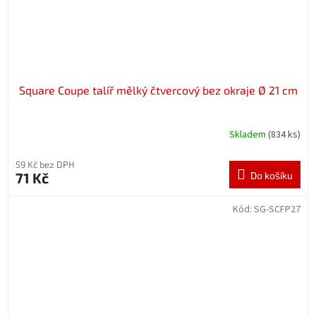
Square Coupe talíř mělký čtvercový bez okraje Ø 21 cm
Skladem
(834 ks)
59 Kč bez DPH
71 Kč
Do košíku
Kód:
SG-SCFP27