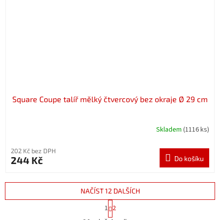
Square Coupe talíř mělký čtvercový bez okraje Ø 29 cm
Skladem
(1116 ks)
202 Kč bez DPH
244 Kč
Do košíku
NAČÍST 12 DALŠÍCH
S
1
2
t
O