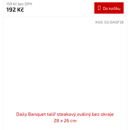
159 Kč bez DPH
192 Kč
Do košíku
Kód:
SG-DASP28
Daily Banquet talíř steakový oválný bez okraje
28 x 26 cm