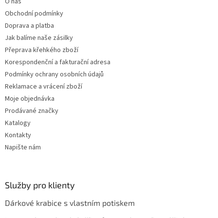
O nás
í
p
Obchodní podmínky
r
v
Doprava a platba
k
Jak balíme naše zásilky
y
Přeprava křehkého zboží
v
ý
Korespondenční a fakturační adresa
p
Podmínky ochrany osobních údajů
i
Reklamace a vrácení zboží
s
u
Moje objednávka
Prodávané značky
Katalogy
Kontakty
Napište nám
Služby pro klienty
Dárkové krabice s vlastním potiskem