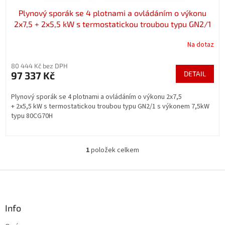
Plynový sporák se 4 plotnami a ovládáním o výkonu
2x7,5 + 2x5,5 kW s termostatickou troubou typu GN2/1
s výkonem 7,5kW typu 80CG70H
Na dotaz
80 444 Kč bez DPH
97 337 Kč
DETAIL
Plynový sporák se 4 plotnami a ovládáním o výkonu 2x7,5
+ 2x5,5 kW s termostatickou troubou typu GN2/1 s výkonem 7,5kW
typu 80CG70H
1
položek celkem
O
v
l
Z
á
á
d
p
a
a
Info
c
t
í