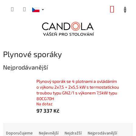
Přejít
NÁKUP
na
obsah
KOŠÍK
Plynové sporáky
Nejprodávanější
Plynový sporák se 4 plotnami a ovládáním
o výkonu 2x7,5 + 2x5,5 kW s termostatickou
troubou typu GN2/1 s výkonem 7,5kW typu
80CG70H
Na dotaz
97 337 Kč
Ř
a
Doporučujeme
Nejlevnější
Nejdražší
Nejprodávanější