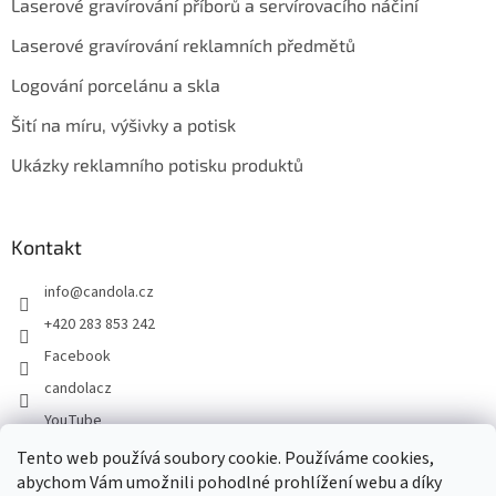
Laserové gravírování příborů a servírovacího náčiní
Laserové gravírování reklamních předmětů
Logování porcelánu a skla
Šití na míru, výšivky a potisk
Ukázky reklamního potisku produktů
Kontakt
info
@
candola.cz
+420 283 853 242
Facebook
candolacz
YouTube
Tento web používá soubory cookie. Používáme cookies,
abychom Vám umožnili pohodlné prohlížení webu a díky
Přijímáme online platby