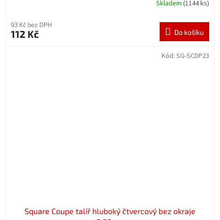
Skladem
(1144 ks)
93 Kč bez DPH
112 Kč
Do košíku
Kód:
SG-SCDP23
Square Coupe talíř hluboký čtvercový bez okraje