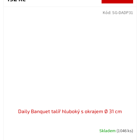
Kód:
SG-DADP31
Daily Banquet talíř hluboký s okrajem Ø 31 cm
Skladem
(1046 ks)