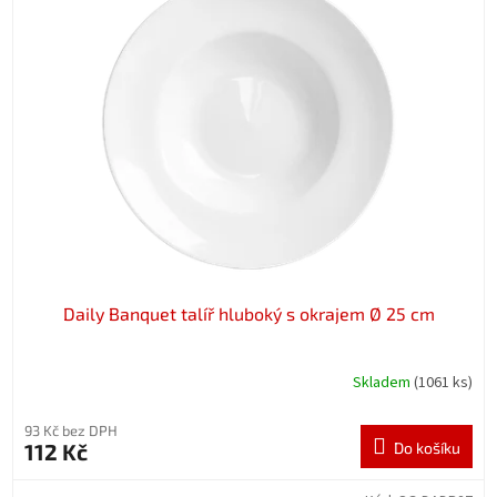
Daily Banquet talíř hluboký s okrajem Ø 25 cm
Skladem
(1061 ks)
93 Kč bez DPH
112 Kč
Do košíku