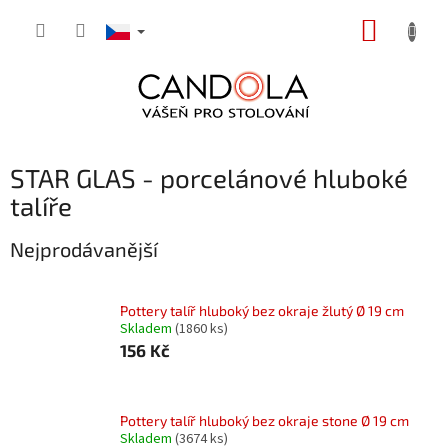
Přejít
NÁKUP
na
obsah
KOŠÍK
STAR GLAS - porcelánové hluboké
talíře
Nejprodávanější
Pottery talíř hluboký bez okraje žlutý Ø 19 cm
Skladem
(1860 ks)
156 Kč
Pottery talíř hluboký bez okraje stone Ø 19 cm
Skladem
(3674 ks)