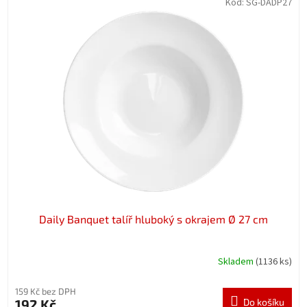
Kód:
SG-DADP27
Daily Banquet talíř hluboký s okrajem Ø 27 cm
Skladem
(1136 ks)
159 Kč bez DPH
192 Kč
Do košíku