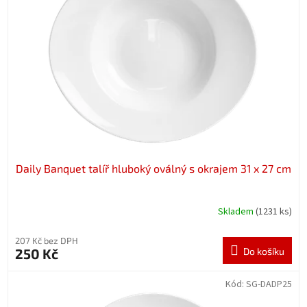
t
s
ů
p
r
o
d
u
k
t
ů
Daily Banquet talíř hluboký oválný s okrajem 31 x 27 cm
Skladem
(1231 ks)
207 Kč bez DPH
250 Kč
Do košíku
Kód:
SG-DADP25