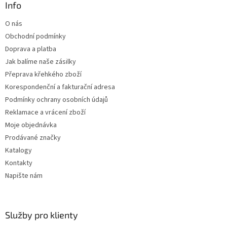
a
Info
c
t
í
O nás
í
p
Obchodní podmínky
r
v
Doprava a platba
k
Jak balíme naše zásilky
y
Přeprava křehkého zboží
v
ý
Korespondenční a fakturační adresa
p
Podmínky ochrany osobních údajů
i
Reklamace a vrácení zboží
s
u
Moje objednávka
Prodávané značky
Katalogy
Kontakty
Napište nám
Služby pro klienty