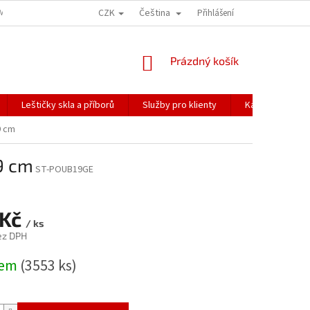
CZK
Čeština
ÍME NAŠE ZÁSILKY
PŘEPRAVA KŘEHKÉHO ZBOŽÍ
Přihlášení
KORESPONDENČNÍ A
NÁKUPNÍ
Prázdný košík
KOŠÍK
Leštičky skla a příborů
Služby pro klienty
Katalogy
9 cm
19 cm
ST-POUB19GE
 Kč
/ ks
ez DPH
dem
(3553 ks)