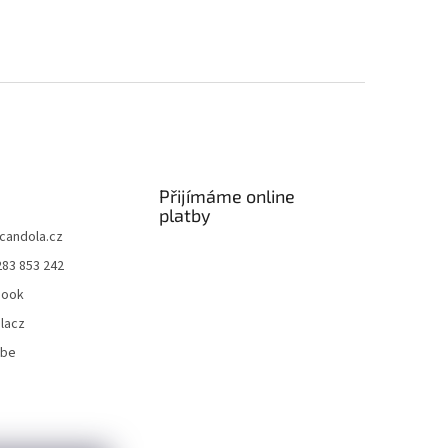
Přijímáme online
platby
candola.cz
283 853 242
book
lacz
ube