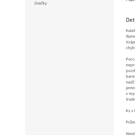
Značky
Det
Kula
tlume
Vzáj
chyb
Porc
nepro
pozit
bare
nadč
jemn
v my
tradi
Ks v 
Prům
Hmotn