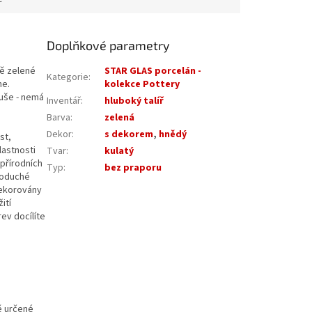
Doplňkové parametry
ně zelené
STAR GLAS porcelán -
Kategorie
:
ne.
kolekce Pottery
duše - nemá
Inventář
:
hluboký talíř
Barva
:
zelená
Dekor
:
s dekorem
,
hnědý
st,
lastnosti
Tvar
:
kulatý
 přírodních
Typ
:
bez praporu
noduché
dekorovány
ití
ev docílíte
ně určené