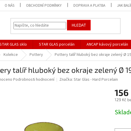
O NÁS
OBCHODNÍ PODMÍNKY
DOPRAVA A PLATBA
JAK BAL
HLEDAT
STAR GLAS sklo
STAR GLAS porcelán
ANCAP kávový porcelán
Kolekce
Pottery
Pottery talíř hluboký bez okraje zelený Ø 1
ery talíř hluboký bez okraje zelený Ø 
né
noceno
Podrobnosti hodnocení
Značka:
Star Glas - Hard Porcelain
ní
156
u
129 Kč b
Měrná
Skla
cena:
ek.