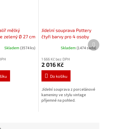
alíř mělký
Jídelní souprava Pottery
je zelený Ø 27 cm
čtyři barvy pro 4 osoby
Další
- 16 dílů
produkt
Skladem
(3574 ks)
Skladem
(1474 sada)
 DPH
1 666 Kč bez DPH
2 016 Kč
šíku
Do košíku
Jídelní souprava z porcelánové
kameniny ve stylu vintage
příjemné na pohled.
e