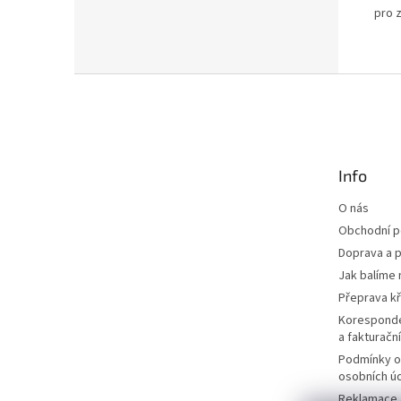
pro 
Z
á
p
a
t
Info
í
O nás
Obchodní 
Doprava a p
Jak balíme 
Přeprava k
Korespond
a fakturačn
Podmínky o
osobních ú
Reklamace a