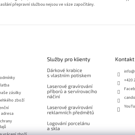
zasílání přepravní službou nejsou ve váze započítány.
Služby pro klienty
Kontakt
Dárkové krabice
info
@
s vlastním potiskem
podmínky
+420 
latba
Laserové gravírování
Face
příborů a servírovacího
naše zásilky
náčiní
cando
řehkého zboží
YouT
Laserové gravírování
enční
reklamních předmětů
í adresa
chrany
Logování porcelánu
dajů
a skla
 vrácení zboží