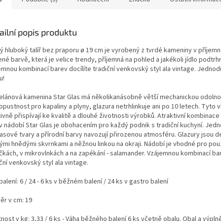
ailní popis produktu
tý hluboký talíř bez praporu ø 19 cm je vyrobený z tvrdé kameniny v příjem
né barvě, která je velice trendy, příjemná na pohled a jakékoli jídlo podtrh
emnou kombinací barev docílíte tradiční venkovský styl ala vintage. Jedno
u!
elánová kamenina Star Glas má několikanásobně větší mechanickou odolno
pustnost pro kapaliny a plyny, glazura netrhlinkuje ani po 10 letech. Tyto v
ivně přispívají ke kvalitě a dlouhé životnosti výrobků. Atraktivní kombinace
v nádobí Star Glas je obohacením pro každý podnik s tradiční kuchyní. Jed
asové tvary a přírodní barvy navozují přirozenou atmosféru. Glazury jsou 
ými hnědými skvrnkami a něžnou linkou na okraji. Nádobí je vhodné pro použ
čkách, v mikrovlnkách a na zapékání - salamander. Vzájemnou kombinací bar
ční venkovský styl ala vintage.
balení: 6 / 24 - 6 ks v běžném balení / 24 ks v gastro balení
ěr v cm: 19
ost v kg: 3,33 / 6 ks - Váha běžného balení 6 ks včetně obalu. Obal a výpl