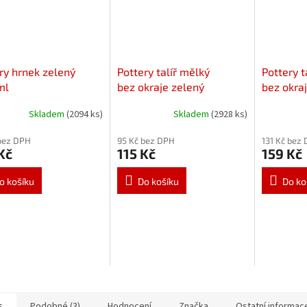
ry hrnek zelený
Pottery talíř mělký
Pottery t
ml
bez okraje zelený
bez okra
Ø 20 cm
Skladem
(2094 ks)
Skladem
(2928 ks)
bez DPH
95 Kč bez DPH
131 Kč bez
Kč
115 Kč
159 Kč
o košíku
Do košíku
Do ko
s
Podobné (3)
Hodnocení
Značka
Ostatní informac