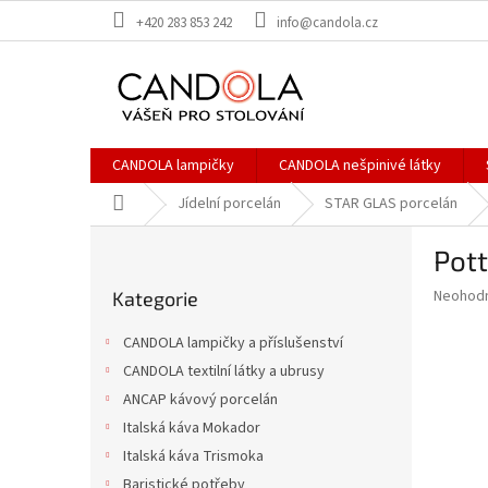
Přejít
+420 283 853 242
info@candola.cz
na
obsah
CANDOLA lampičky
CANDOLA nešpinivé látky
Domů
Jídelní porcelán
STAR GLAS porcelán
P
Pott
o
Přeskočit
s
Průměr
Neohod
Kategorie
kategorie
t
hodnoce
r
produkt
CANDOLA lampičky a příslušenství
a
je
CANDOLA textilní látky a ubrusy
0,0
n
z
ANCAP kávový porcelán
n
5
í
Italská káva Mokador
hvězdič
p
Italská káva Trismoka
a
Baristické potřeby