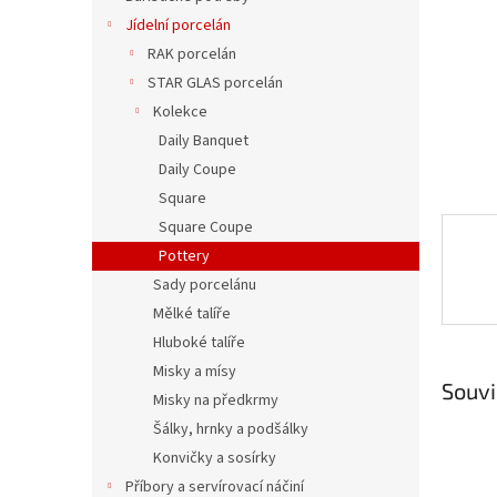
n
Jídelní porcelán
e
RAK porcelán
l
STAR GLAS porcelán
Kolekce
Daily Banquet
Daily Coupe
Square
Square Coupe
Pottery
Sady porcelánu
Mělké talíře
Hluboké talíře
Misky a mísy
Souvi
Misky na předkrmy
Šálky, hrnky a podšálky
Konvičky a sosírky
Příbory a servírovací náčiní