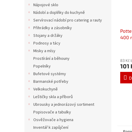
Nápojové sklo
Nádobí a doplňky do kuchyně
Servírovací nádobí pro catering a rauty
Přihrádky a zásobníky
Potte
Stojany a držáky
400 
Podnosy a tácy
Misky a mísy
Prostírání a běhouny
83 Kč 
101 
Popelníky
Bufetové systémy
D
Barmanské potřeby
Velkokuchyně
Leštičky skla a příborů
Ubrousky a jednorázový sortiment
Popisovače a tabulky
Osvěžovače a hygiena
Inventář k zapůjčení
Popi