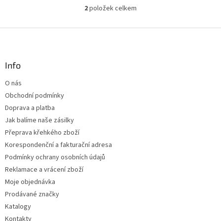
2
položek celkem
O
v
l
Z
á
á
d
p
a
a
Info
c
t
í
O nás
í
p
Obchodní podmínky
r
v
Doprava a platba
k
Jak balíme naše zásilky
y
Přeprava křehkého zboží
v
ý
Korespondenční a fakturační adresa
p
Podmínky ochrany osobních údajů
i
Reklamace a vrácení zboží
s
u
Moje objednávka
Prodávané značky
Katalogy
Kontakty