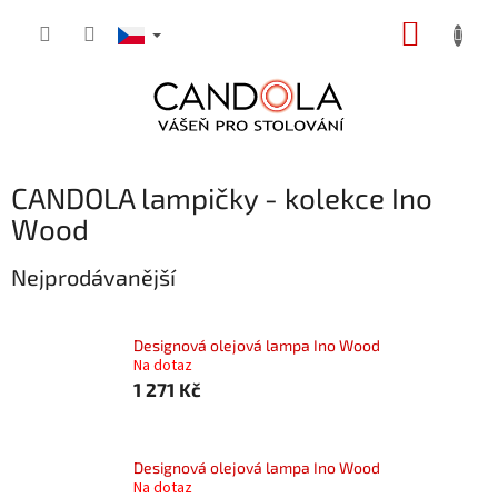
Přejít
NÁKUP
na
obsah
KOŠÍK
CANDOLA lampičky - kolekce Ino
Wood
Nejprodávanější
Designová olejová lampa Ino Wood
Na dotaz
1 271 Kč
Designová olejová lampa Ino Wood
Na dotaz