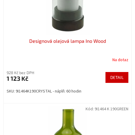
u
k
t
ů
Designová olejová lampa Ino Wood
Na dotaz
928 Kč bez DPH
1 123 Kč
DETAIL
SKU: 9I1464K190CRYSTAL - náplň: 60 hodin
Kód:
9I1464 K 190GREEN