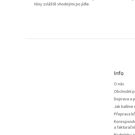
tóny zvláště vhodnými po jídle.
Z
á
p
a
t
Info
í
O nás
Obchodní 
Doprava a p
Jak balíme 
Přeprava k
Korespond
a fakturačn