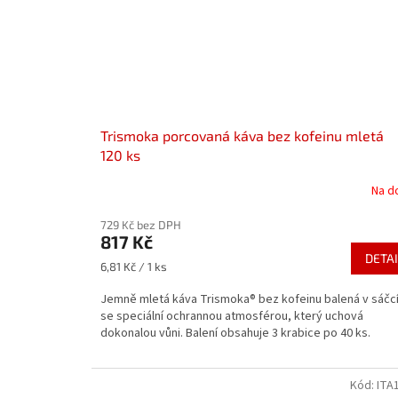
Trismoka porcovaná káva bez kofeinu mletá
120 ks
Na d
729 Kč bez DPH
817 Kč
DETAI
Měrná
6,81 Kč / 1 ks
cena:
Jemně mletá káva Trismoka® bez kofeinu balená v sáčc
se speciální ochrannou atmosférou, který uchová
dokonalou vůni. Balení obsahuje 3 krabice po 40 ks.
Kód:
ITA