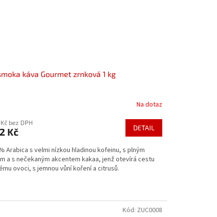
smoka káva Gourmet zrnková 1 kg
Na dotaz
 Kč bez DPH
DETAIL
2 Kč
% Arabica s velmi nízkou hladinou kofeinu, s plným
em a s nečekaným akcentem kakaa, jenž otevírá cestu
ému ovoci, s jemnou vůní koření a citrusů.
Kód:
ZUC0008