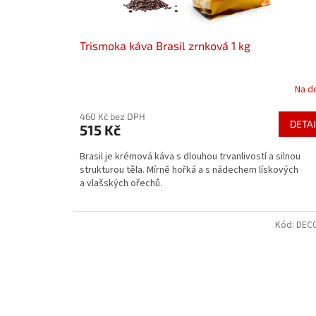
t
ů
Trismoka káva Brasil zrnková 1 kg
Na d
460 Kč bez DPH
DETAI
515 Kč
Brasil je krémová káva s dlouhou trvanlivostí a silnou
strukturou těla. Mírně hořká a s nádechem lískových
a vlašských ořechů.
Kód:
DEC