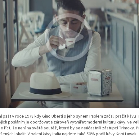
al psát v roce 1978 kdy Gino Uberti s jeho synem Paolem začali pražit kávu T
ejich posláním je dodržovat a zároveň vytvářet moderní kulturu kávy. Ve v
me říct, že není na světě soutěž, které by se neúčastnili zástupci Trimoky. P
lášených lokalit. V balení kávy Italia najdete také 50% podíl kávy Kopi Luwak.