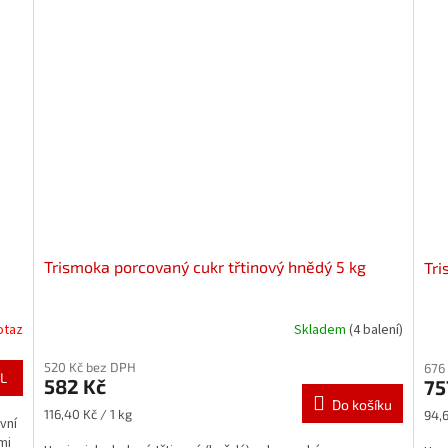
Trismoka porcovaný cukr třtinový hnědý 5 kg
Tri
otaz
Skladem
(4 balení)
520 Kč bez DPH
676
L
582 Kč
75
Do košíku
Měrná
Měr
116,40 Kč / 1 kg
94,6
vní
cena:
cena
mi