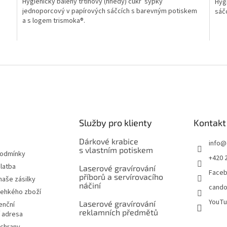
Hygienicky balený třtinový (hnědý) cukr sypký
Hyg
jednoporcový v papírových sáčcích s barevným potiskem
sáč
a s logem trismoka®.
O
v
l
á
d
a
c
í
Služby pro klienty
Kontakt
p
r
Dárkové krabice
info
@
v
s vlastním potiskem
podmínky
+420 
k
latba
Laserové gravírování
y
Face
příborů a servírovacího
v
naše zásilky
náčiní
cando
ý
řehkého zboží
p
YouT
Laserové gravírování
enční
i
reklamních předmětů
í adresa
s