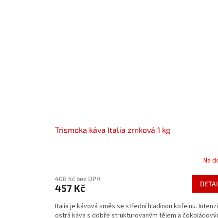
Trismoka káva Italia zrnková 1 kg
Na d
408 Kč bez DPH
DETAI
457 Kč
Italia je kávová směs se střední hladinou kofeinu. Intenzi
ostrá káva s dobře strukturovaným tělem a čokoládový