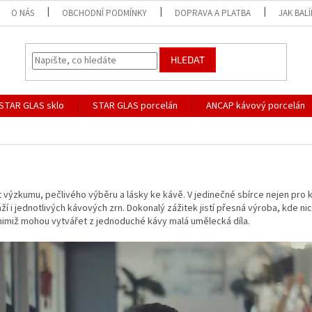
O NÁS
OBCHODNÍ PODMÍNKY
DOPRAVA A PLATBA
JAK BAL
HLEDAT
STAR GLAS sklo
STAR GLAS porcelán
ANCAP kávový porcelán
et výzkumu, pečlivého výběru a lásky ke kávě. V jedinečné sbírce nejen pro
í i jednotlivých kávových zrn. Dokonalý zážitek jistí přesná výroba, kde nic
 s nimiž mohou vytvářet z jednoduché kávy malá umělecká díla.