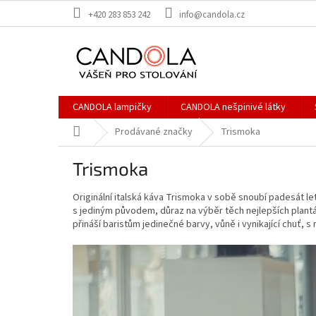
Přejít
+420 283 853 242
info@candola.cz
na
obsah
CANDOLA lampičky
CANDOLA nešpinivé látky
Domů
Prodávané značky
Trismoka
Trismoka
Originální italská káva Trismoka v sobě snoubí padesát l
s jediným původem, důraz na výběr těch nejlepších plantáž
přináší baristům jedinečné barvy, vůně i vynikající chuť,