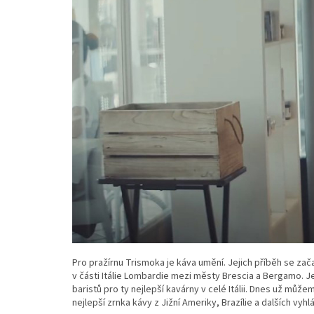
Pro pražírnu Trismoka je káva umění. Jejich příběh se zač
v části Itálie Lombardie mezi městy Brescia a Bergamo. J
baristů pro ty nejlepší kavárny v celé Itálii. Dnes už může
nejlepší zrnka kávy z Jižní Ameriky, Brazílie a dalších vyh