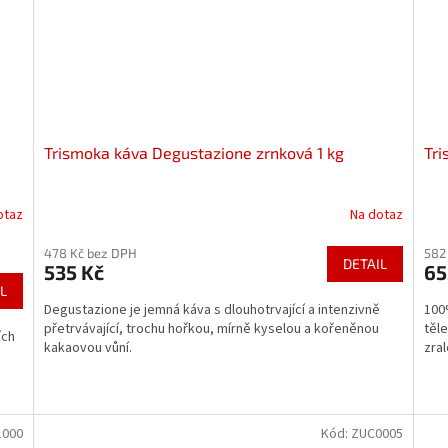
Trismoka káva Degustazione zrnková 1 kg
Tri
otaz
Na dotaz
478 Kč bez DPH
582
DETAIL
535 Kč
65
L
Degustazione je jemná káva s dlouhotrvající a intenzivně
100
přetrvávající, trochu hořkou, mírně kyselou a kořeněnou
těl
ích
kakaovou vůní.
zral
1000
Kód:
ZUC0005