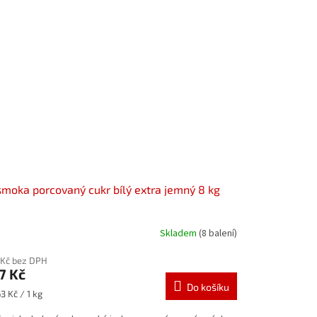
smoka porcovaný cukr bílý extra jemný 8 kg
Skladem
(8 balení)
 Kč bez DPH
7 Kč
Do košíku
ná
3 Kč / 1 kg
: