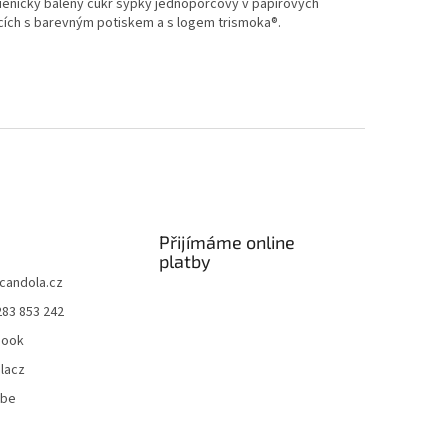
ienicky balený cukr sypký jednoporcový v papírových
cích s barevným potiskem a s logem trismoka®.
Přijímáme online
platby
candola.cz
283 853 242
book
lacz
ube