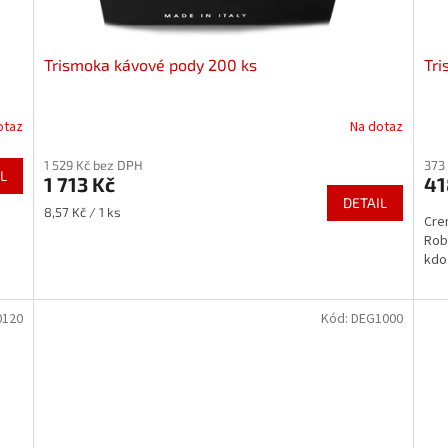
Trismoka kávové pody 200 ks
Tri
otaz
Na dotaz
1 529 Kč bez DPH
373
L
1 713 Kč
41
DETAIL
Měrná
8,57 Kč / 1 ks
Cre
cena:
Robu
kdo
0120
Kód:
DEG1000