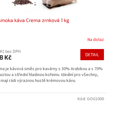
smoka káva Crema zrnková 1 kg
Na dotaz
 Kč bez DPH
DETAIL
8 Kč
ma je kávová směs pro kavárny s 30% Arabikou a s 70%
stou a střední hladinou kofeinu. Ideální pro všechny,
 mají rádi výraznou hustě krémovou kávu.
Kód:
GOU1000