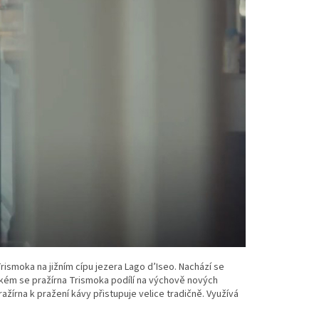
rismoka na jižním cípu jezera Lago d’Iseo. Nachází se
elkém se pražírna Trismoka podílí na výchově nových
ražírna k pražení kávy přistupuje velice tradičně. Využívá