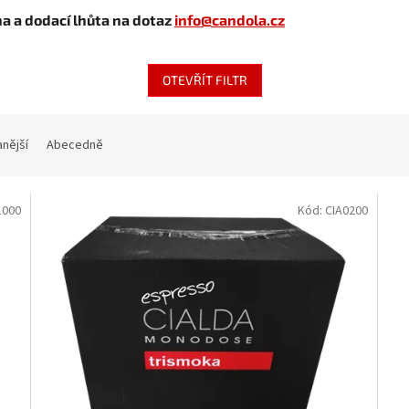
na a dodací lhůta na dotaz
info@candola.cz
OTEVŘÍT FILTR
nější
Abecedně
1000
Kód:
CIA0200