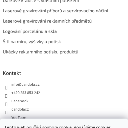
Dárkové krabice s vlastním potiskem
Laserové gravírování příborů a servírovacího náčiní
Laserové gravírování reklamních předmětů
Logování porcelánu a skla
Šití na míru, výšivky a potisk
Ukázky reklamního potisku produktů
Kontakt
info
@
candola.cz
+420 283 853 242
Facebook
candolacz
YouTube
Tento web používá soubory cookie. Používáme cookies,