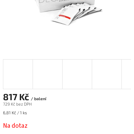
817 Kč
/ balení
729 Kč bez DPH
Měrná
6,81 Kč / 1 ks
cena:
Na dotaz