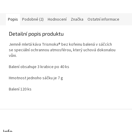
Popis
Podobné (2)
Hodnocení
Značka
Ostatní informace
Detailní popis produktu
Jemně mletá káva Trismoka® bez kofeinu balená v sáčcích
se speciální ochrannou atmosférou, který uchová dokonalou
vůni.
Balení obsahuje 3 krabice po 40 ks
Hmotnost jednoho sáčku je 7 g
Balení 120 ks
Z
á
p
a
Info