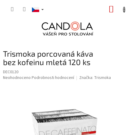
Přejít
NÁKUP
na
obsah
KOŠÍK
Trismoka porcovaná káva
bez kofeinu mletá 120 ks
DEC0120
Průměrné
Neohodnoceno
Podrobnosti hodnocení
Značka:
Trismoka
hodnocení
produktu
je
0,0
z
5
hvězdiček.