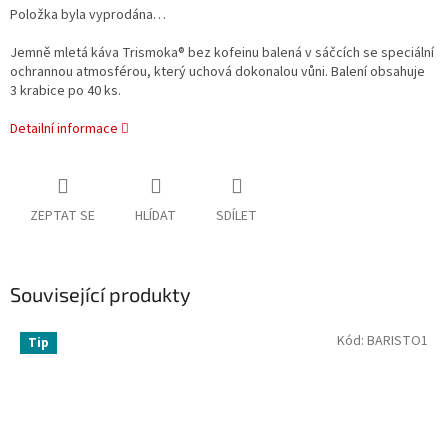
Položka byla vyprodána…
Jemně mletá káva Trismoka® bez kofeinu balená v sáčcích se speciální
ochrannou atmosférou, který uchová dokonalou vůni. Balení obsahuje
3 krabice po 40 ks.
Detailní informace
ZEPTAT SE
HLÍDAT
SDÍLET
Související produkty
Kód:
BARISTO1
Tip