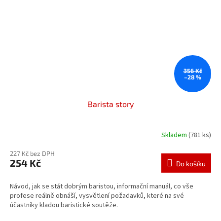
356 Kč
–28 %
Barista story
Skladem
(781 ks)
227 Kč bez DPH
254 Kč
Do košíku
Návod, jak se stát dobrým baristou, informační manuál, co vše
profese reálně obnáší, vysvětlení požadavků, které na své
účastníky kladou baristické soutěže.