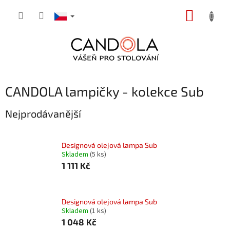
Přejít
NÁKUP
na
obsah
KOŠÍK
CANDOLA lampičky - kolekce Sub
Nejprodávanější
Designová olejová lampa Sub
Skladem
(5 ks)
1 111 Kč
Designová olejová lampa Sub
Skladem
(1 ks)
1 048 Kč