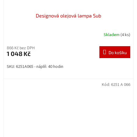
Designová olejová lampa Sub
Skladem
(4 ks)
866 Kč bez DPH
1 048 Kč
Do košíku
SKU: 6251A065 - náplň: 40 hodin
Kód:
6251 A 066