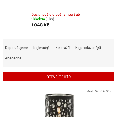
Designová olejová lampa Sub
Skladem
(3 ks)
1 048 Kč
Ř
a
Doporučujeme
Nejlevnější
Nejdražší
Nejprodávanější
z
e
Abecedně
n
í
p
OTEVŘÍT FILTR
r
o
V
Kód:
6250 A 065
d
ý
u
p
k
i
t
s
ů