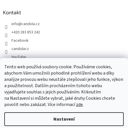
Kontakt
info
@
candola.cz
+420 283 853 242
Facebook
candolacz
YouTube
Tento web používá soubory cookie. Používáme cookies,
abychom Vám umožnili pohodlné prohlížení webu a díky
Přijímáme online platby
analýze provozu webu neustále zlepšovali jeho funkce, výkon
a použitelnost. Dalším procházením tohoto webu
vyjadřujete souhlas s jejich používáním. Kliknutím
na Nastavení si můžete vybrat, jaké druhy Cookies chcete
povolit nebo zakázat. Více informací
zde
.
Vytvořil Shoptet
Nastavení