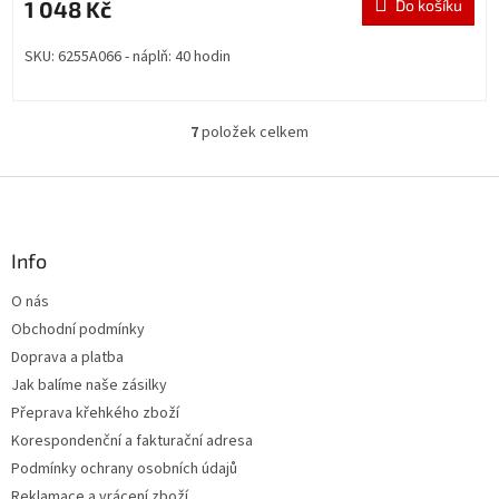
1 048 Kč
Do košíku
SKU: 6255A066 - náplň: 40 hodin
7
položek celkem
O
v
l
Z
á
á
d
p
a
a
Info
c
t
í
O nás
í
p
Obchodní podmínky
r
v
Doprava a platba
k
Jak balíme naše zásilky
y
Přeprava křehkého zboží
v
ý
Korespondenční a fakturační adresa
p
Podmínky ochrany osobních údajů
i
Reklamace a vrácení zboží