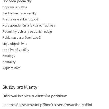
Obchodní podmínky
y
v
Doprava a platba
ý
Jak balíme naše zásilky
p
Přeprava křehkého zboží
i
s
Korespondenční a fakturační adresa
u
Podmínky ochrany osobních údajů
Reklamace a vrácení zboží
Moje objednávka
Prodávané značky
Katalogy
Kontakty
Napište nám
Služby pro klienty
Dárkové krabice s vlastním potiskem
Laserové gravírování příborů a servírovacího náčiní