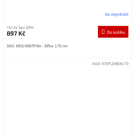
Na objednání
741 Kč bez DPH
897 Kč
Do košíku
SKU: t003/0067P/lm - šířka: 170 cm
Kód:
075PLEINEN170