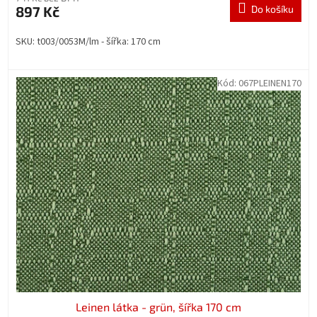
897 Kč
Do košíku
SKU: t003/0053M/lm - šířka: 170 cm
Kód:
067PLEINEN170
Leinen látka - grün, šířka 170 cm