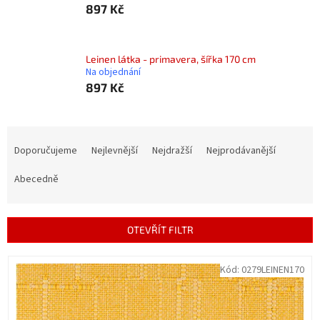
897 Kč
Leinen látka - primavera, šířka 170 cm
Na objednání
897 Kč
Ř
a
Doporučujeme
Nejlevnější
Nejdražší
Nejprodávanější
z
e
Abecedně
n
í
p
OTEVŘÍT FILTR
r
o
V
Kód:
0279LEINEN170
d
ý
u
p
k
i