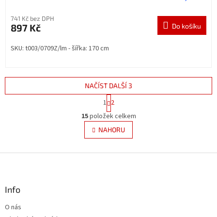
741 Kč bez DPH
897 Kč
Do košíku
SKU: t003/0709Z/lm - šířka: 170 cm
NAČÍST DALŠÍ 3
S
1
2
t
O
r
15
položek celkem
v
á
l
NAHORU
n
á
k
d
o
v
Z
a
á
c
á
n
í
p
í
p
a
Info
r
t
v
O nás
í
k