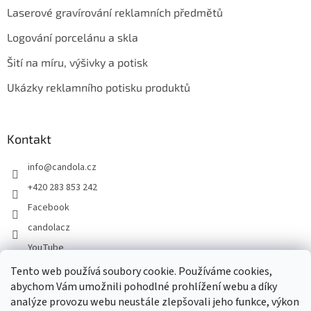
Laserové gravírování reklamních předmětů
Logování porcelánu a skla
Šití na míru, výšivky a potisk
Ukázky reklamního potisku produktů
Kontakt
info
@
candola.cz
+420 283 853 242
Facebook
candolacz
YouTube
Tento web používá soubory cookie. Používáme cookies,
abychom Vám umožnili pohodlné prohlížení webu a díky
Přijímáme online platby
analýze provozu webu neustále zlepšovali jeho funkce, výkon