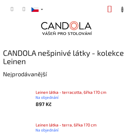
Přejít
NÁKUP
na
obsah
KOŠÍK
CANDOLA nešpinivé látky - kolekce
Leinen
Nejprodávanější
Leinen látka - terracotta, šířka 170 cm
Na objednání
897 Kč
Leinen látka - terra, šířka 170 cm
Na objednání