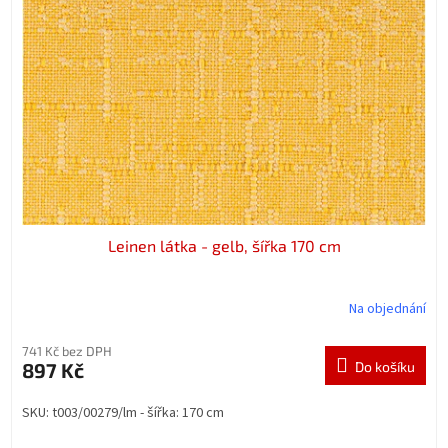
t
s
ů
p
r
o
d
u
k
t
ů
Leinen látka - gelb, šířka 170 cm
Na objednání
741 Kč bez DPH
897 Kč
Do košíku
SKU: t003/00279/lm - šířka: 170 cm