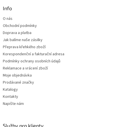
p
a
a
Info
c
t
í
O nás
í
p
Obchodní podmínky
r
v
Doprava a platba
k
Jak balíme naše zásilky
y
Přeprava křehkého zboží
v
ý
Korespondenční a fakturační adresa
p
Podmínky ochrany osobních údajů
i
Reklamace a vrácení zboží
s
u
Moje objednávka
Prodávané značky
Katalogy
Kontakty
Napište nám
Služby pro klienty