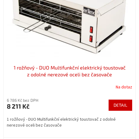
p
r
o
d
u
k
t
ů
1 rožňový - DUO Multifunkční elektrický toustovač
z odolné nerezové oceli bez časovače
Na dotaz
6 786 Kč bez DPH
8 211 Kč
DETAIL
1 rožňový - DUO Multifunkční elektrický toustovač z odolné
nerezové oceli bez časovače