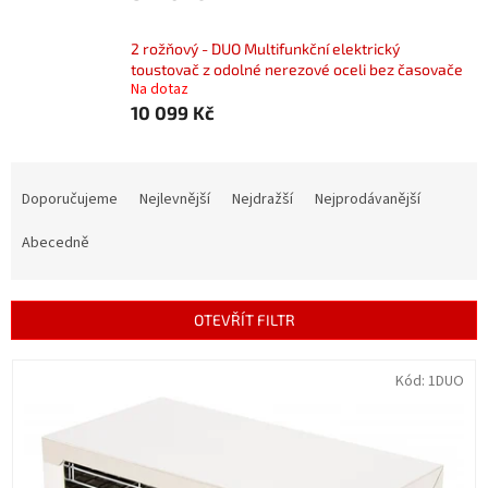
2 rožňový - DUO Multifunkční elektrický
toustovač z odolné nerezové oceli bez časovače
Na dotaz
10 099 Kč
Ř
a
Doporučujeme
Nejlevnější
Nejdražší
Nejprodávanější
z
e
Abecedně
n
í
p
OTEVŘÍT FILTR
r
o
V
Kód:
1DUO
d
ý
u
p
k
i
t
s
ů