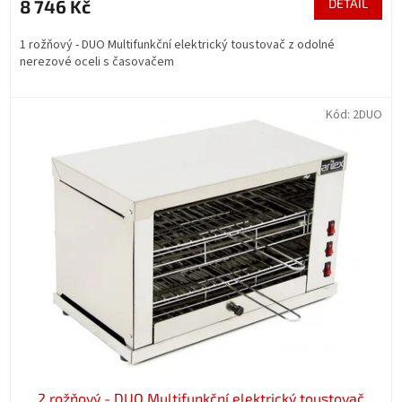
8 746 Kč
DETAIL
1 rožňový - DUO Multifunkční elektrický toustovač z odolné
nerezové oceli s časovačem
Kód:
2DUO
2 rožňový - DUO Multifunkční elektrický toustovač