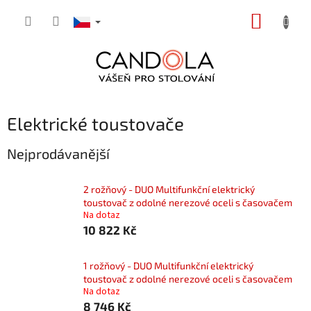
Přejít
NÁKUP
na
obsah
KOŠÍK
Elektrické toustovače
Nejprodávanější
2 rožňový - DUO Multifunkční elektrický
toustovač z odolné nerezové oceli s časovačem
Na dotaz
10 822 Kč
1 rožňový - DUO Multifunkční elektrický
toustovač z odolné nerezové oceli s časovačem
Na dotaz
8 746 Kč