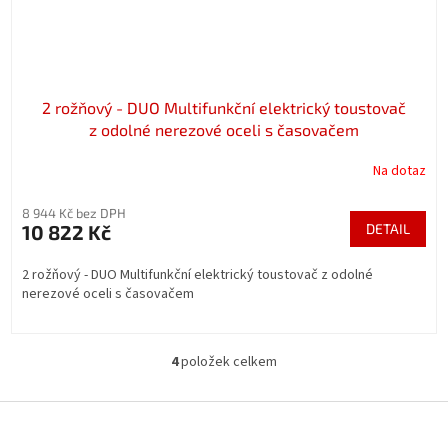
2 rožňový - DUO Multifunkční elektrický toustovač
z odolné nerezové oceli s časovačem
Na dotaz
8 944 Kč bez DPH
10 822 Kč
DETAIL
2 rožňový - DUO Multifunkční elektrický toustovač z odolné
nerezové oceli s časovačem
4
položek celkem
O
v
l
Z
á
á
d