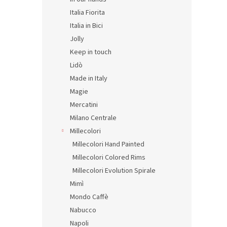
Italia Fiorita
Italia in Bici
Jolly
Keep in touch
Lidò
Made in Italy
Magie
Mercatini
Milano Centrale
Millecolori
Millecolori Hand Painted
Millecolori Colored Rims
Millecolori Evolution Spirale
Mimì
Mondo Caffè
Nabucco
Napoli