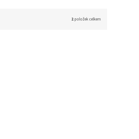
2
položek celkem
ód:
28988
šálku
dem
(1 ks)