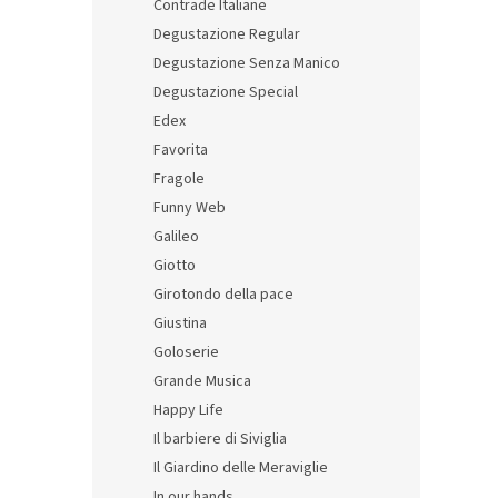
Contrade Italiane
Degustazione Regular
Degustazione Senza Manico
Degustazione Special
Edex
Favorita
Fragole
Funny Web
Galileo
Giotto
Girotondo della pace
Giustina
Goloserie
Grande Musica
Happy Life
Il barbiere di Siviglia
Il Giardino delle Meraviglie
In our hands