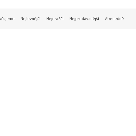
učujeme
Nejlevnější
Nejdražší
Nejprodávanější
Abecedně
Kód:
29535
K
na Senza Manico šálek
Verona Senza Manico šálek
spresso bez podšálku 75 ml
na dvojité espresso bez pod
130 ml
Na dotaz
Skla
 bez DPH
88 Kč bez DPH