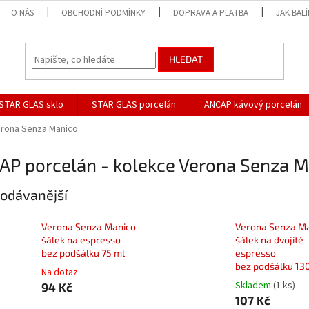
O NÁS
OBCHODNÍ PODMÍNKY
DOPRAVA A PLATBA
JAK BAL
HLEDAT
STAR GLAS sklo
STAR GLAS porcelán
ANCAP kávový porcelán
rona Senza Manico
AP porcelán - kolekce Verona Senza M
odávanější
Verona Senza Manico
Verona Senza M
šálek na espresso
šálek na dvojité
bez podšálku 75 ml
espresso
bez podšálku 13
Na dotaz
Skladem
(1 ks)
94 Kč
107 Kč