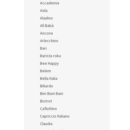
Accademia
94 
Aida
Aladino
Alì Babà
Ancona
Arlecchino
Bari
Barista roku
Bee Happy
Belem
Bella Italia
Biliardo
Bim Bum Bam
Bistrot
Cafluttino
Capriccio Italiano
Claudia