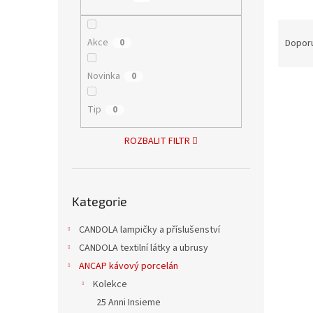
n
e
Ř
l
a
Akce
0
Dopor
z
e
Novinka
0
V
n
ý
í
Tip
0
p
p
i
r
ROZBALIT FILTR
s
o
p
d
r
u
Přeskočit
o
k
Kategorie
kategorie
d
t
u
ů
CANDOLA lampičky a příslušenství
Vero
k
CANDOLA textilní látky a ubrusy
na e
t
ANCAP kávový porcelán
ů
Kolekce
25 Anni Insieme
78 Kč