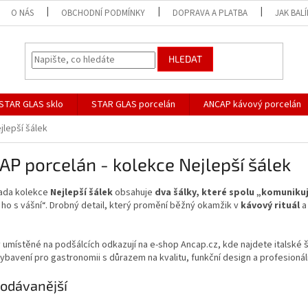
O NÁS
OBCHODNÍ PODMÍNKY
DOPRAVA A PLATBA
JAK BAL
HLEDAT
STAR GLAS sklo
STAR GLAS porcelán
ANCAP kávový porcelán
jlepší šálek
P porcelán - kolekce Nejlepší šálek
ada kolekce
Nejlepší šálek
obsahuje
dva šálky, které spolu „komunikuj
si ho s vášní“. Drobný detail, který promění běžný okamžik v
kávový rituál
a
umístěné na podšálcích odkazují na e-shop Ancap.cz, kde najdete italské šá
vybavení pro gastronomii s důrazem na kvalitu, funkční design a profesioná
odávanější