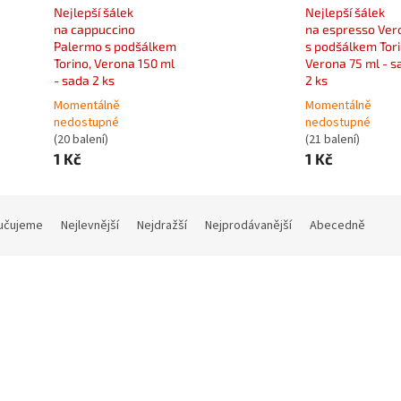
Nejlepší šálek
Nejlepší šálek
na cappuccino
na espresso Ver
Palermo s podšálkem
s podšálkem Tori
Torino, Verona 150 ml
Verona 75 ml - s
- sada 2 ks
2 ks
Momentálně
Momentálně
nedostupné
nedostupné
(20 balení)
(21 balení)
1 Kč
1 Kč
učujeme
Nejlevnější
Nejdražší
Nejprodávanější
Abecedně
Kód:
NEJLEPSISALEK1
Kód:
NEJLEP
Tip