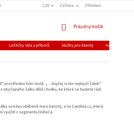
CZK
Čeština
ÍME NAŠE ZÁSILKY
PŘEPRAVA KŘEHKÉHO ZBOŽÍ
Přihlášení
KORESPONDENČNÍ A
NÁKUPNÍ
Prázdný košík
KOŠÍK
Leštičky skla a příborů
Služby pro klienty
Katalogy
í“
prostřednictvím textů: „…dopřej si ten nejlepší šálek“
 z obyčejného šálku dělá chvilku, ke které se budete rádi
lky na kávu oblíbené mezi baristy, a na Candola.cz, která
lní využití v segmentu HoReCa.