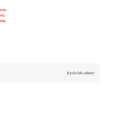
ona
no,
ada
2
položek celkem
SISALEK2