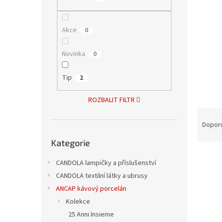
n
e
l
Akce
0
Novinka
0
Tip
2
ROZBALIT FILTR
Ř
a
Dopor
Přeskočit
z
Kategorie
kategorie
e
V
n
Tip
CANDOLA lampičky a příslušenství
ý
í
CANDOLA textilní látky a ubrusy
p
p
i
r
ANCAP kávový porcelán
s
o
Kolekce
p
d
25 Anni Insieme
r