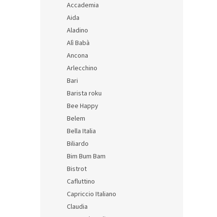
u
Accademia
o
k
Aida
d
t
Aladino
u
ů
Nejle
k
Alì Babà
s pod
t
Ancona
- sad
ů
Arlecchino
Bari
1 Kč b
Barista roku
1 Kč
Bee Happy
Měrná
0,50 K
Belem
cena:
Bella Italia
Biliardo
Bim Bum Bam
Bistrot
Cafluttino
Capriccio Italiano
Claudia