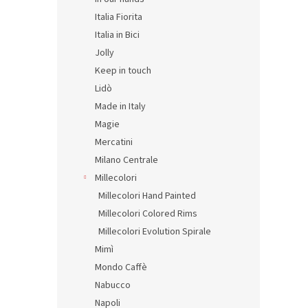
Italia Fiorita
Italia in Bici
Jolly
Keep in touch
Lidò
Made in Italy
Magie
Mercatini
Milano Centrale
Millecolori
Millecolori Hand Painted
Millecolori Colored Rims
Millecolori Evolution Spirale
Mimì
Mondo Caffè
Nabucco
Napoli