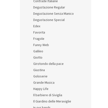
Contrade Italiane
Degustazione Regular
Degustazione Senza Manico
Degustazione Special
Edex
Favorita
Fragole
Funny Web
Galileo
Giotto
Girotondo della pace
Giustina
Goloserie
Grande Musica
Happy Life
Il barbiere di Siviglia
Il Giardino delle Meraviglie
In our hands