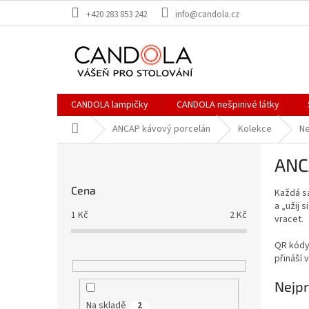
Přejít
+420 283 853 242
info@candola.cz
na
obsah
CANDOLA lampičky
CANDOLA nešpinivé látky
Domů
ANCAP kávový porcelán
Kolekce
Ne
P
ANCA
o
s
Cena
Každá s
t
a „užij 
r
1
Kč
2
Kč
vracet.
a
n
QR kódy 
n
přináší 
í
Nejpr
p
a
Na skladě
2