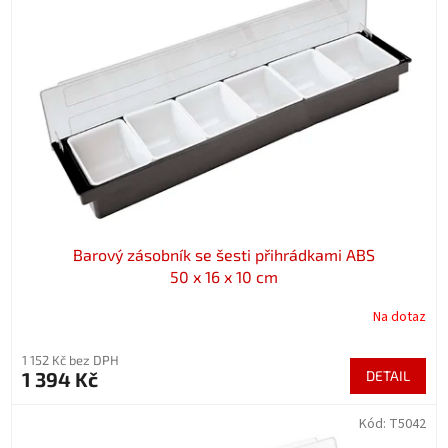
Barový zásobník se šesti přihrádkami ABS
50 x 16 x 10 cm
Na dotaz
1 152 Kč bez DPH
1 394 Kč
DETAIL
Kód:
T5042