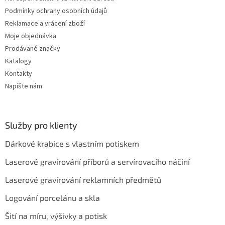
p
Podmínky ochrany osobních údajů
i
Reklamace a vrácení zboží
s
u
Moje objednávka
Prodávané značky
Katalogy
Kontakty
Napište nám
Služby pro klienty
Dárkové krabice s vlastním potiskem
Laserové gravírování příborů a servírovacího náčiní
Laserové gravírování reklamních předmětů
Logování porcelánu a skla
Šití na míru, výšivky a potisk