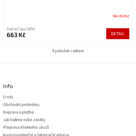
Na dotaz
548 Kč bez DPH
663 Kč
DETAIL
7
položek celkem
O
v
l
Z
á
á
d
p
a
a
Info
c
t
í
O nás
í
p
Obchodní podmínky
r
v
Doprava a platba
k
Jak balíme naše zásilky
y
Přeprava křehkého zboží
v
ý
Korespondenční a fakturační adresa