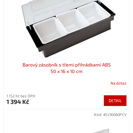
p
r
o
d
u
k
t
ů
Barový zásobník s třemi přihrádkami ABS
50 x 16 x 10 cm
Na dotaz
1 152 Kč bez DPH
1 394 Kč
DETAIL
Kód:
45190060PCV