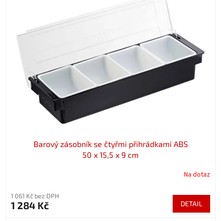
Barový zásobník se čtyřmi přihrádkami ABS
50 x 15,5 x 9 cm
Na dotaz
1 061 Kč bez DPH
1 284 Kč
DETAIL