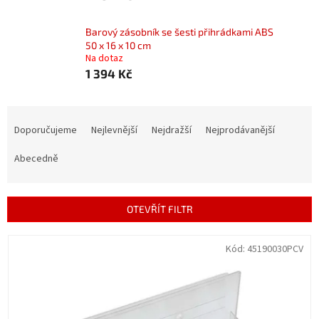
Barový zásobník se šesti přihrádkami ABS
50 x 16 x 10 cm
Na dotaz
1 394 Kč
Ř
a
Doporučujeme
Nejlevnější
Nejdražší
Nejprodávanější
z
e
Abecedně
n
í
p
OTEVŘÍT FILTR
r
o
V
Kód:
45190030PCV
d
ý
u
p
k
i
t
s
ů