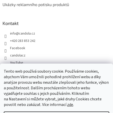
Ukázky reklamního potisku produktů
Kontakt
info
@
candola.cz
+420 283 853 242
Facebook
candolacz
YouTube
Tento web používá soubory cookie. Používáme cookies,
abychom Vám umožnili pohodlné prohlížení webu a díky
Přijímáme online platby
analýze provozu webu neustále zlepšovali jeho funkce, výkon
a použitelnost. Dalším procházením tohoto webu
vyjadřujete souhlas s jejich používáním. Kliknutím
na Nastavení si můžete vybrat, jaké druhy Cookies chcete
povolit nebo zakázat. Více informací
zde
.