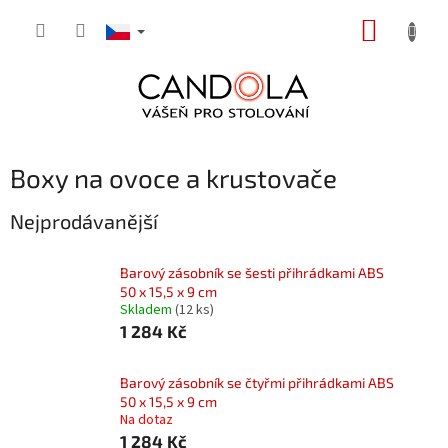
Přejít
NÁKUP
na
obsah
KOŠÍK
Boxy na ovoce a krustovače
Nejprodávanější
Barový zásobník se šesti přihrádkami ABS
50 x 15,5 x 9 cm
Skladem
(12 ks)
1 284 Kč
Barový zásobník se čtyřmi přihrádkami ABS
50 x 15,5 x 9 cm
Na dotaz
1 284 Kč