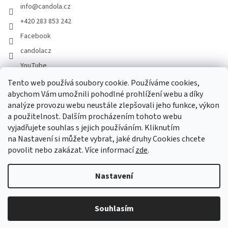
info
@
candola.cz
+420 283 853 242
Facebook
candolacz
YouTube
Tento web používá soubory cookie. Používáme cookies,
abychom Vám umožnili pohodlné prohlížení webu a díky
Přijímáme online platby
analýze provozu webu neustále zlepšovali jeho funkce, výkon
a použitelnost. Dalším procházením tohoto webu
vyjadřujete souhlas s jejich používáním. Kliknutím
na Nastavení si můžete vybrat, jaké druhy Cookies chcete
povolit nebo zakázat. Více informací
zde
.
Vytvořil Shoptet
Nastavení
Copyright 2026
GASTRO HOLDING CANDOLA, s. r. o.
. Všechna
Souhlasím
práva vyhrazena.
Upravit nastavení cookies