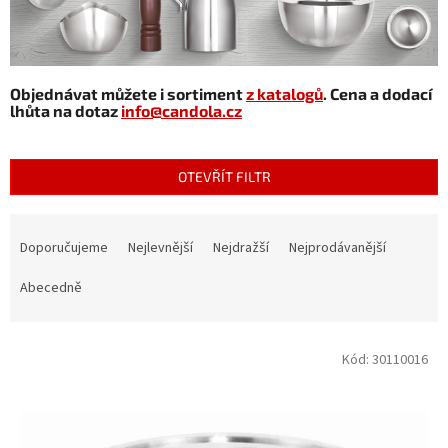
Objednávat můžete i sortiment
z katalogů
. Cena a dodací
lhůta na dotaz
info@candola.cz
OTEVŘÍT FILTR
Ř
a
Doporučujeme
Nejlevnější
Nejdražší
Nejprodávanější
z
e
Abecedně
n
í
V
p
Kód:
30110016
ý
r
p
o
i
d
s
u