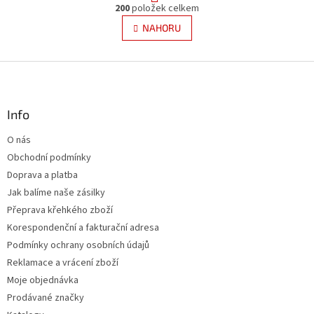
O
r
200
položek celkem
v
á
l
NAHORU
n
á
k
d
o
v
Z
a
á
c
á
n
í
p
í
p
a
Info
r
t
v
O nás
í
k
Obchodní podmínky
y
v
Doprava a platba
ý
Jak balíme naše zásilky
p
Přeprava křehkého zboží
i
s
Korespondenční a fakturační adresa
u
Podmínky ochrany osobních údajů
Reklamace a vrácení zboží
Moje objednávka
Prodávané značky