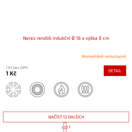
Nerez rendlík indukční Ø 18 x výška 8 cm
Momentálně nedostupné
1 Kč bez DPH
DETAIL
1 Kč
NAČÍST 12 DALŠÍCH
S
1
17
t