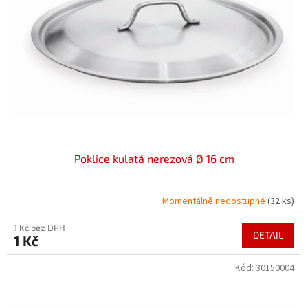
p
k
r
t
o
ů
d
u
k
t
ů
Poklice kulatá nerezová Ø 16 cm
Momentálně nedostupné
(32 ks)
1 Kč bez DPH
DETAIL
1 Kč
Kód:
30150004