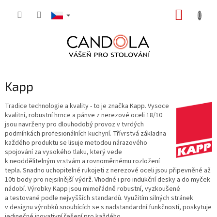
Přejít
NÁKUP
na
obsah
KOŠÍK
Kapp
Tradice technologie a kvality - to je značka Kapp. Vysoce
kvalitní, robustní hrnce a pánve z nerezové oceli 18/10
jsou navrženy pro dlouhodobý provoz v tvrdých
podmínkách profesionálních kuchyní. Třívrstvá základna
každého produktu se lisuje metodou nárazového
spojování za vysokého tlaku, který vede
k neoddělitelným vrstvám a rovnoměrnému rozložení
tepla. Snadno uchopitelné rukojeti z nerezové oceli jsou připevněné až
10ti body pro nejsilnější výdrž. Vhodné i pro indukční desky a do myček
nádobí. Výrobky Kapp jsou mimořádně robustní, vyzkoušené
a testované podle nejvyšších standardů. Využitím silných stránek
v designu výrobků snoubících se s nadstandardní funkčností, poskytuje
jedinečné inovativní řešení pro každého.