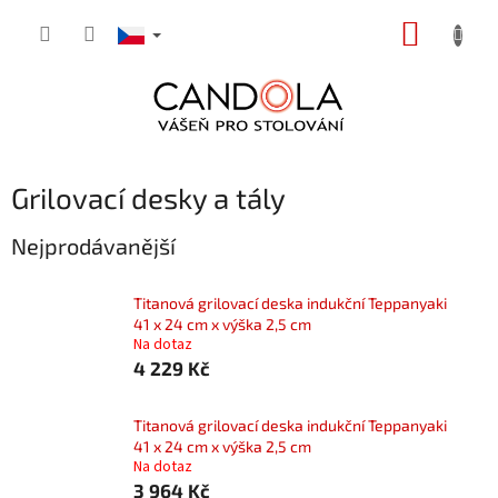
Přejít
NÁKUP
na
obsah
KOŠÍK
Grilovací desky a tály
Nejprodávanější
Titanová grilovací deska indukční Teppanyaki
41 x 24 cm x výška 2,5 cm
Na dotaz
4 229 Kč
Titanová grilovací deska indukční Teppanyaki
41 x 24 cm x výška 2,5 cm
Na dotaz
3 964 Kč