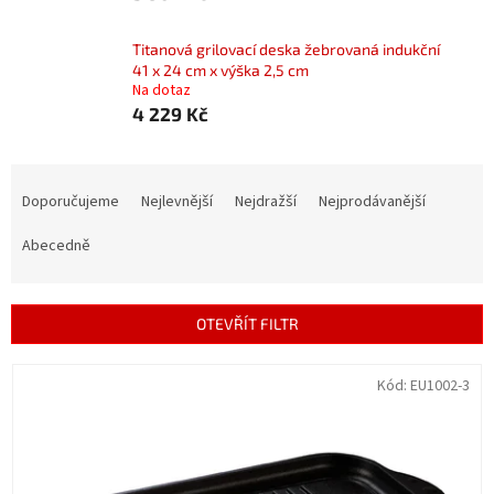
Titanová grilovací deska žebrovaná indukční
41 x 24 cm x výška 2,5 cm
Na dotaz
4 229 Kč
Ř
a
Doporučujeme
Nejlevnější
Nejdražší
Nejprodávanější
z
e
Abecedně
n
í
p
OTEVŘÍT FILTR
r
o
V
Kód:
EU1002-3
d
ý
u
p
k
i
t
s
ů