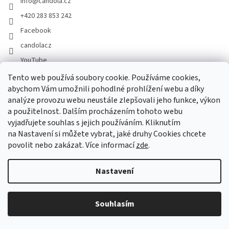
info
@
candola.cz
+420 283 853 242
Facebook
candolacz
YouTube
Tento web používá soubory cookie. Používáme cookies,
abychom Vám umožnili pohodlné prohlížení webu a díky
Přijímáme online platby
analýze provozu webu neustále zlepšovali jeho funkce, výkon
a použitelnost. Dalším procházením tohoto webu
vyjadřujete souhlas s jejich používáním. Kliknutím
na Nastavení si můžete vybrat, jaké druhy Cookies chcete
povolit nebo zakázat. Více informací
zde
.
Vytvořil Shoptet
Nastavení
Copyright 2026
GASTRO HOLDING CANDOLA, s. r. o.
. Všechna
Souhlasím
práva vyhrazena.
Upravit nastavení cookies