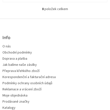
8
položek celkem
O
v
l
Z
á
á
d
p
a
a
Info
c
t
í
O nás
í
p
Obchodní podmínky
r
v
Doprava a platba
k
Jak balíme naše zásilky
y
Přeprava křehkého zboží
v
ý
Korespondenční a fakturační adresa
p
Podmínky ochrany osobních údajů
i
Reklamace a vrácení zboží
s
u
Moje objednávka
Prodávané značky
Katalogy