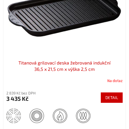
p
r
o
d
u
k
t
ů
Titanová grilovací deska žebrovaná indukční
36,5 x 21,5 cm x výška 2,5 cm
Na dotaz
2 839 Kč bez DPH
3 435 Kč
DETAIL