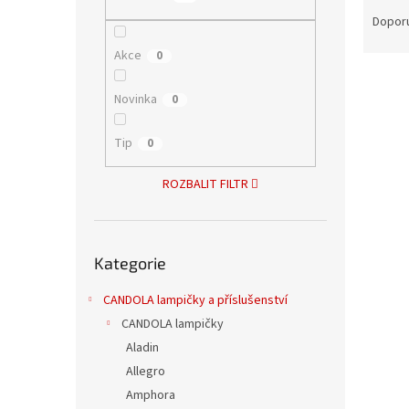
Ř
n
a
Dopor
e
z
l
Akce
0
e
V
n
ý
í
Novinka
0
p
p
i
r
Tip
0
s
o
p
d
ROZBALIT FILTR
r
u
o
k
d
t
Přeskočit
u
ů
Kategorie
kategorie
Desi
k
t
CANDOLA lampičky a příslušenství
ů
CANDOLA lampičky
Aladin
Allegro
931 K
1 12
Amphora