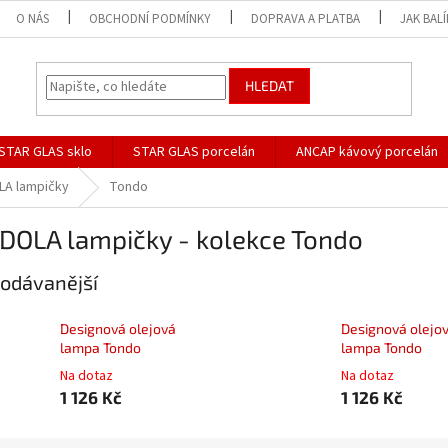
O NÁS
OBCHODNÍ PODMÍNKY
DOPRAVA A PLATBA
JAK BAL
HLEDAT
STAR GLAS sklo
STAR GLAS porcelán
ANCAP kávový porcelán
A lampičky
Tondo
DOLA lampičky - kolekce Tondo
odávanější
Designová olejová
Designová olejo
lampa Tondo
lampa Tondo
Na dotaz
Na dotaz
1 126 Kč
1 126 Kč