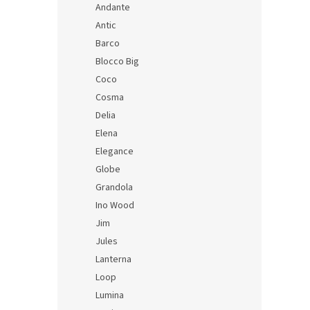
Andante
SKU: 8
Antic
Barco
Blocco Big
Coco
Cosma
Delia
Elena
Elegance
Globe
Grandola
Desi
Ino Wood
Jim
Jules
Lanterna
931 K
Loop
1 12
Lumina