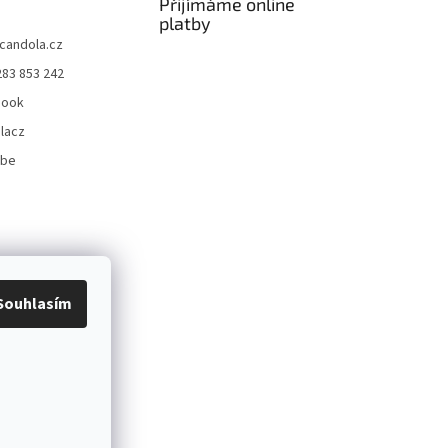
Přijímáme online
platby
candola.cz
283 853 242
book
lacz
ube
Souhlasím