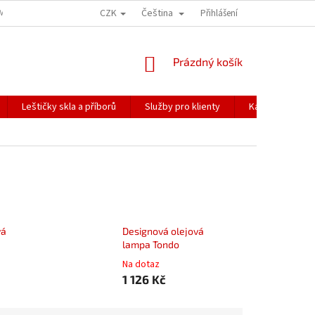
CZK
Čeština
ÍME NAŠE ZÁSILKY
PŘEPRAVA KŘEHKÉHO ZBOŽÍ
Přihlášení
KORESPONDENČNÍ A
NÁKUPNÍ
Prázdný košík
KOŠÍK
Leštičky skla a příborů
Služby pro klienty
Katalogy
vá
Designová olejová
lampa Tondo
Na dotaz
1 126 Kč