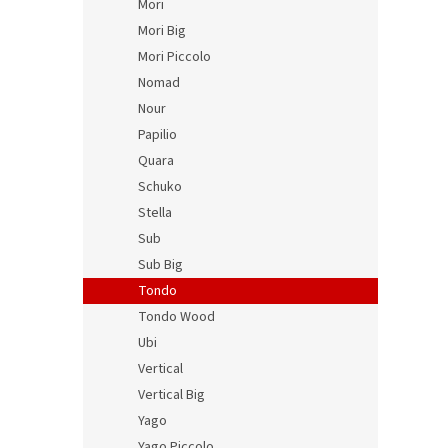
Mori
SKU: 8
Mori Big
Mori Piccolo
Nomad
Nour
Papilio
Quara
Schuko
Stella
Sub
Sub Big
Desi
Tondo
Tondo Wood
Ubi
Vertical
931 K
1 12
Vertical Big
Yago
SKU: 8
Yago Piccolo