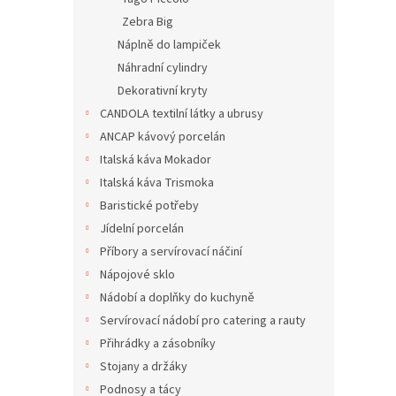
Zebra Big
Náplně do lampiček
Náhradní cylindry
Dekorativní kryty
CANDOLA textilní látky a ubrusy
ANCAP kávový porcelán
Italská káva Mokador
Italská káva Trismoka
Baristické potřeby
Desi
Jídelní porcelán
Příbory a servírovací náčiní
Nápojové sklo
Nádobí a doplňky do kuchyně
931 K
Servírovací nádobí pro catering a rauty
1 12
Přihrádky a zásobníky
Stojany a držáky
SKU: 8
Podnosy a tácy