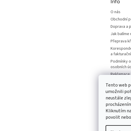
Info
í
O nás
Obchodní 
Doprava a p
Jak balíme 
Přeprava k
Korespond
a fakturačn
Podmínky o
osobních ú
Reklamace a
Moje objed
Tento web p
Prodávané 
umožnili poh
Katalogy
neustále zle
Kontakty
procházením 
Kliknutím na
Napište ná
povolit nebo