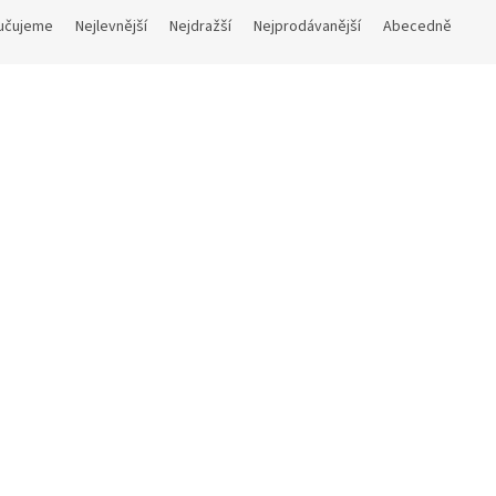
učujeme
Nejlevnější
Nejdražší
Nejprodávanější
Abecedně
Kód:
8T1475 A 065 0040
Kód:
8T1475 A 
gnová olejová lampa Tondo
Designová olejová lampa To
Na dotaz
Skla
č bez DPH
931 Kč bez DPH
6 Kč
DETAIL
1 126 Kč
Do