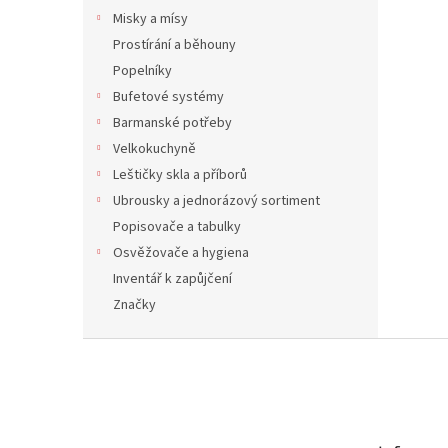
Misky a mísy
Prostírání a běhouny
Popelníky
Bufetové systémy
Barmanské potřeby
Velkokuchyně
Leštičky skla a příborů
Ubrousky a jednorázový sortiment
Popisovače a tabulky
Osvěžovače a hygiena
Inventář k zapůjčení
Značky
Z
á
p
a
t