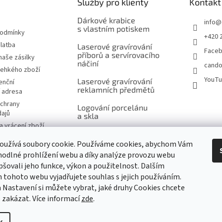
Služby pro klienty
Kontakt
Dárkové krabice
info
@
s vlastním potiskem
podmínky
+420 
latba
Laserové gravírování
Face
příborů a servírovacího
naše zásilky
náčiní
cando
řehkého zboží
YouT
Laserové gravírování
enční
reklamních předmětů
í adresa
chrany
Logování porcelánu
dajů
a skla
 vrácení zboží
Šití na míru, výšivky
návka
a potisk
oužívá soubory cookie. Používáme cookies, abychom Vám
značky
odlné prohlížení webu a díky analýze provozu webu
Ukázky reklamního
pšovali jeho funkce, výkon a použitelnost. Dalším
potisku produktů
tohoto webu vyjadřujete souhlas s jejich používáním.
 Nastavení si můžete vybrat, jaké druhy Cookies chcete
m
 zakázat. Více informací
zde
.