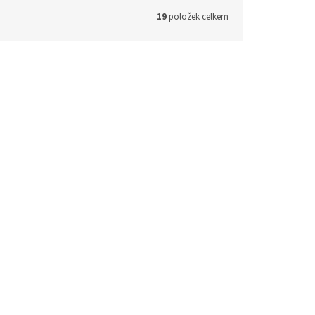
19
položek celkem
065 0041
Kód:
8T1475 A 065 0042
ndo
Designová olejová lampa Tondo
dem
(1 ks)
Skladem
(1 ks)
931 Kč bez DPH
 košíku
1 126 Kč
Do košíku