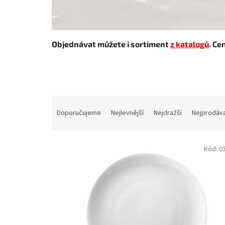
Objednávat můžete i sortiment
z katalogů
. Ce
Ř
a
Doporučujeme
Nejlevnější
Nejdražší
Nejprodáva
z
e
V
n
Kód:
0
ý
í
p
p
i
r
s
o
p
d
r
u
o
k