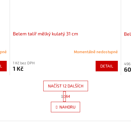
Belem talíř mělký kulatý 31 cm
Bel
upné
Momentálně nedostupné
1 Kč bez DPH
496
L
DETAIL
1 Kč
60
NAČÍST 12 DALŠÍCH
S
1
64
O
t
r
v
NAHORU
á
l
n
á
k
d
o
a
v