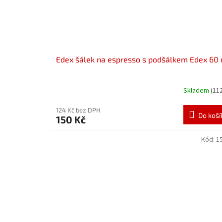
Edex šálek na espresso s podšálkem Edex 60
Skladem
(11
124 Kč bez DPH
Do koší
150 Kč
Kód:
1