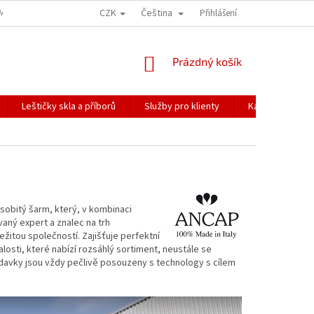
CZK
Čeština
ÍME NAŠE ZÁSILKY
PŘEPRAVA KŘEHKÉHO ZBOŽÍ
Přihlášení
KORESPONDENČNÍ A
NÁKUPNÍ
Prázdný košík
KOŠÍK
Leštičky skla a příborů
Služby pro klienty
Katalogy
sobitý šarm, který, v kombinaci
aný expert a znalec na trh
ežitou společností. Zajišťuje perfektní
losti, které nabízí rozsáhlý sortiment, neustále se
ožadavky jsou vždy pečlivě posouzeny s technology s cílem