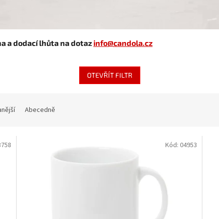
na a dodací lhůta na dotaz
info@candola.cz
OTEVŘÍT FILTR
nější
Abecedně
3758
Kód:
04953