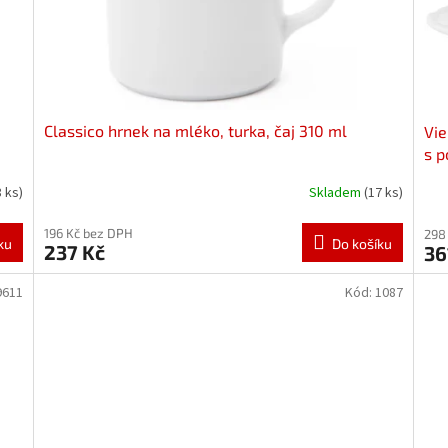
Classico hrnek na mléko, turka, čaj 310 ml
Vie
s p
8 ks)
Skladem
(17 ks)
196 Kč bez DPH
298
ku
Do košíku
237 Kč
36
9611
Kód:
1087