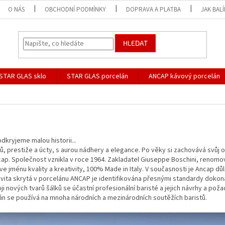
O NÁS
OBCHODNÍ PODMÍNKY
DOPRAVA A PLATBA
JAK BAL
HLEDAT
STAR GLAS sklo
STAR GLAS porcelán
ANCAP kávový porcelán
dkryjeme malou historii...
restiže a úcty, s aurou nádhery a elegance. Po věky si zachovává svůj o
ap. Společnost vznikla v roce 1964. Zakladatel Giuseppe Boschini, renomov
ve jménu kvality a
kreativity, 100% Made in Italy.
V současnosti je Ancap důl
ivita skrytá v porcelánu ANCAP je identifikována přesnými standardy dokona
voji nových tvarů šálků se účastní profesionální baristé a jejich návrhy a p
lán se používá na mnoha národních a mezinárodních soutěžích baristů.