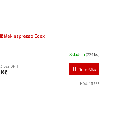
šálek espresso Edex
Skladem
(224 ks)
Kč bez DPH
Do košíku
 Kč
Kód:
15729