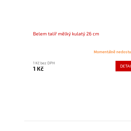
Belem talíř mělký kulatý 26 cm
Momentálně nedost
1 Kč bez DPH
DETAI
1 Kč
Z
á