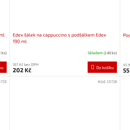
 ml
Edex šálek na cappuccino s podšálkem Edex
Pod
190 ml
2 ks)
Skladem
(140 ks)
167 Kč bez DPH
45 
ku
Do košíku
202 Kč
55
5725
Kód:
15728