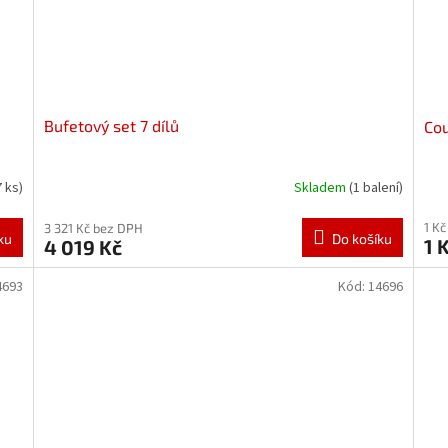
Bufetový set 7 dílů
Cou
7 ks)
Skladem
(1 balení)
1 K
3 321 Kč bez DPH
ku
Do košíku
1 
4 019 Kč
4693
Kód:
14696