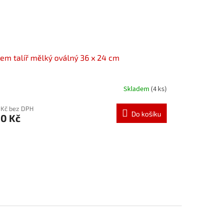
em talíř mělký oválný 36 x 24 cm
Skladem
(4 ks)
 Kč bez DPH
Do košíku
0 Kč