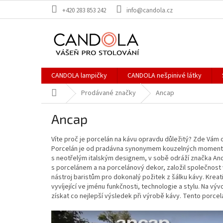
Přejít
+420 283 853 242
info@candola.cz
na
obsah
CANDOLA lampičky
CANDOLA nešpinivé látky
Domů
Prodávané značky
Ancap
Ancap
Víte proč je porcelán na kávu opravdu důležitý? Zde Vám o
Porcelán je od pradávna synonymem kouzelných momentů, p
s neotřelým italským designem, v sobě odráží značka Anc
s porcelánem a na porcelánový dekor, založil společnost 
nástroj baristům pro dokonalý požitek z šálku kávy. Kreat
vyvíjející ve jménu funkčnosti, technologie a stylu. Na vý
získat co nejlepší výsledek při výrobě kávy. Tento porce