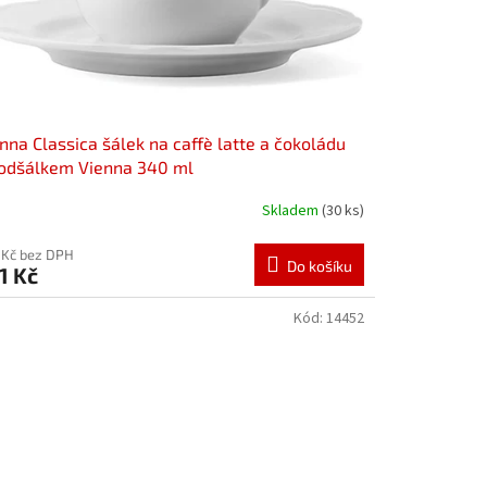
nna Classica šálek na caffè latte a čokoládu
odšálkem Vienna 340 ml
Skladem
(30 ks)
 Kč bez DPH
Do košíku
1 Kč
Kód:
14452