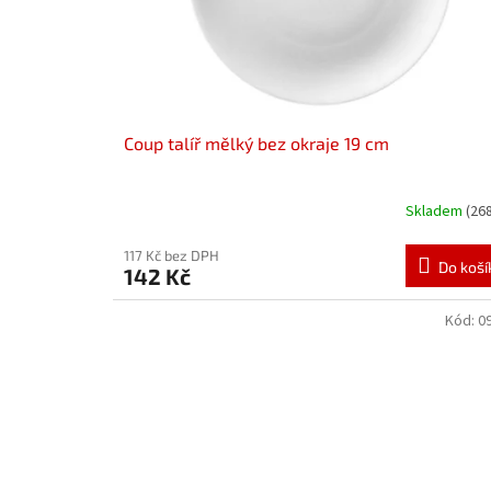
d
t
u
ů
k
t
ů
Coup talíř mělký bez okraje 19 cm
Skladem
(26
117 Kč bez DPH
Do koší
142 Kč
Kód:
0